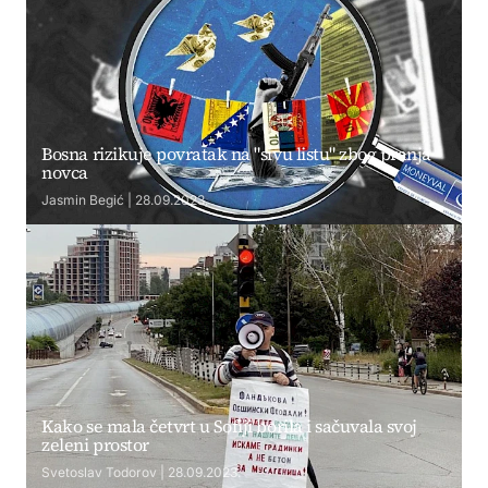
Bosna rizikuje povratak na "sivu listu" zbog pranja
novca
Jasmin Begić | 28.09.2023.
Kako se mala četvrt u Sofiji borila i sačuvala svoj
zeleni prostor
Svetoslav Todorov | 28.09.2023.