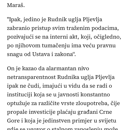
Maraš.
"Ipak, jedino je Rudnik uglja Pljevlja
zabranio pristup svim traženim podacima,
pozivajući se na interni akt, koji, očigledno,
po njihovom tumačenju ima veću pravnu
snagu od Ustava i zakona“.
On je kazao da alarmantan nivo
netransparentnost Rudnika uglja Pljevlja
ipak ne čudi, imajući u vidu da se radi o
instituciji koja se u javnosti konstantno
optužuje za različite vrste zloupotreba, čije
propale investicije plaćaju građani Crne
Gore i koja je jedinstven primjer u svijetu
gdje se ugovor o stalnom zaposlenju može