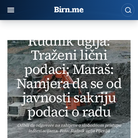
Preskoči na sadržaj
Pre
VIJESTI
Rudnik uglja:
BIRN
Traženi lični
Vijesti
Rudnik uglja: Traženi lični podaci; Maraš: Namjera da s
podaci; Maraš:
Namjera da se od
javnosti sakriju
podaci o radu
Odbili da odgovore na zahtjeve o slobodnom pristupu
informacijama. Foto: Rudnik uglja Pljevlja