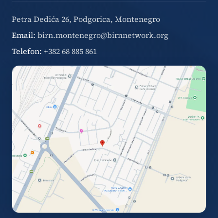
Petra Dedića 26, Podgorica, Montenegro
Email:
birn.montenegro@birnnetwork.org
Telefon:
+382 68 885 861