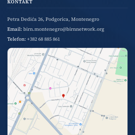
KONTAKT
Petra Dedića 26, Podgorica, Montenegro
Email:
birn.montenegro@birnnetwork.org
Telefon:
+382 68 885 861