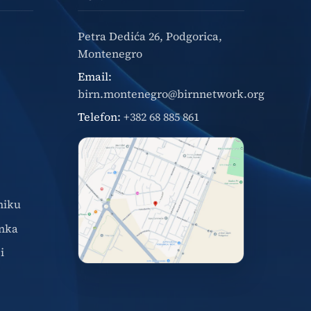
Petra Dedića 26, Podgorica,
Montenegro
Email:
birn.montenegro@birnnetwork.org
Telefon:
+382 68 885 861
niku
nka
i