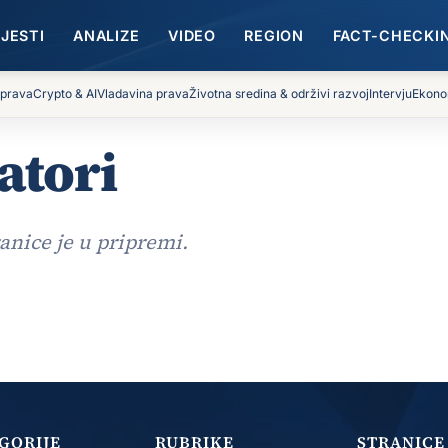
IJESTI
ANALIZE
VIDEO
REGION
FACT-CHECKI
 prava
Crypto & AI
Vladavina prava
Životna sredina & održivi razvoj
Intervju
Ekono
atori
ranice je u pripremi.
GORIJE
RUBRIKE
STRANICE