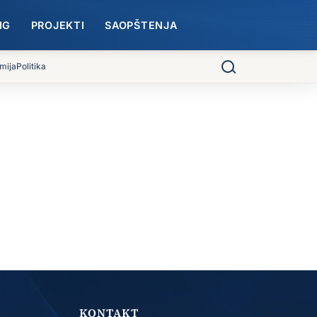
NG
PROJEKTI
SAOPŠTENJA
mija
Politika
Pretraga
KONTAKT