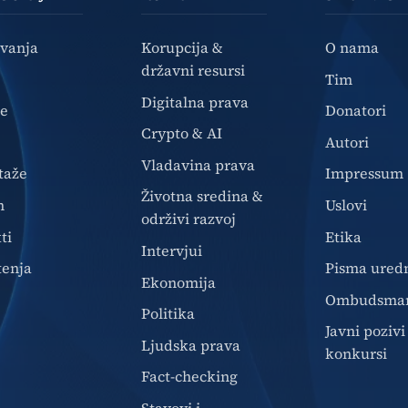
ivanja
Korupcija &
O nama
državni resursi
Tim
Digitalna prava
ze
Donatori
Crypto & AI
Autori
Vladavina prava
taže
Impressum
Životna sredina &
n
Uslovi
održivi razvoj
ti
Etika
Intervjui
tenja
Pisma ured
Ekonomija
Ombudsma
Politika
Javni pozivi 
Ljudska prava
konkursi
Fact-checking
Stavovi i