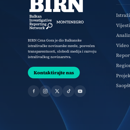
Istraž
Vijesti
Anali
BIRN Crna Gora je dio Balkanske
Video
istraživačke novinarske mreže, posvećen
transparentnosti, slobodi medija i razvoju
Repor
istraživačkog novinarstva.
Regio
Kontaktirajte nas
Projek
Saopš
Facebook
Instagram
X
TikTok
YouTube