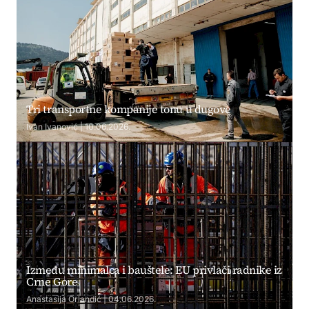
Tri transportne kompanije tonu u dugove
Ivan Ivanović | 10.06.2026.
Između minimalca i bauštele: EU privlači radnike iz
Crne Gore
Anastasija Orlandić | 04.06.2026.