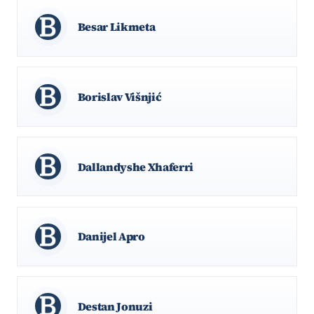
Besar Likmeta
Borislav Višnjić
Dallandyshe Xhaferri
Danijel Apro
Destan Jonuzi