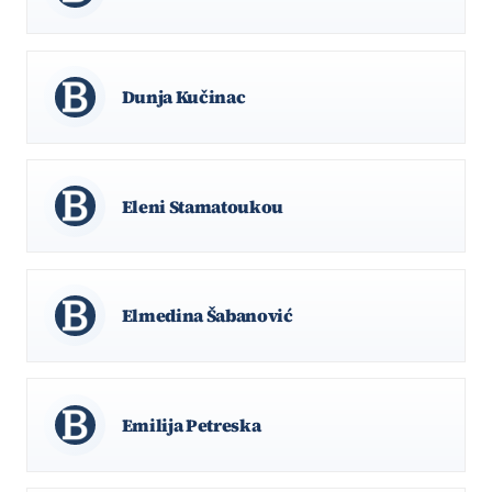
Dunja Kučinac
Eleni Stamatoukou
Elmedina Šabanović
Emilija Petreska