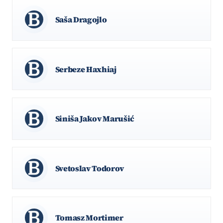
Saša Dragojlo
Serbeze Haxhiaj
Siniša Jakov Marušić
Svetoslav Todorov
Tomasz Mortimer