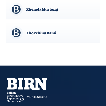
Xheneta Murtezaj
Xhorxhina Bami