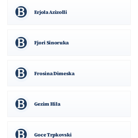
Erjola Azizolli
Fjori Sinoruka
Frosina Dimeska
Gezim Hila
Goce Trpkovski