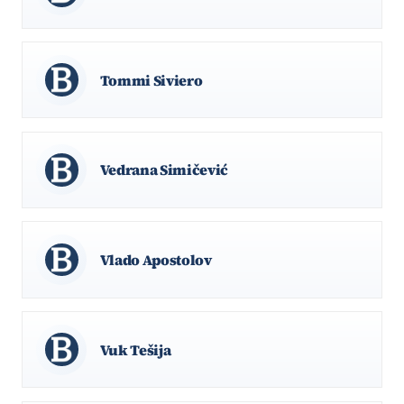
Tommi Siviero
Vedrana Simičević
Vlado Apostolov
Vuk Tešija