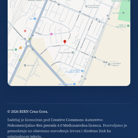
© 2026 BIRN Crna Gora.
Sadržaj je licenciran pod
Creative Commons Autorstvo-
Nekomercijalno-Bez prerada 4.0 Međunarodna licenca
. Dozvoljeno je
prenošenje uz obavezno navođenje izvora i direktan link ka
originalnom tekstu.