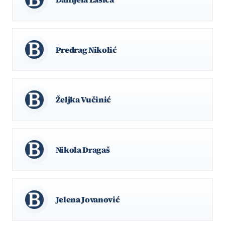
Predrag Nikolić
Željka Vučinić
Nikola Dragaš
Jelena Jovanović