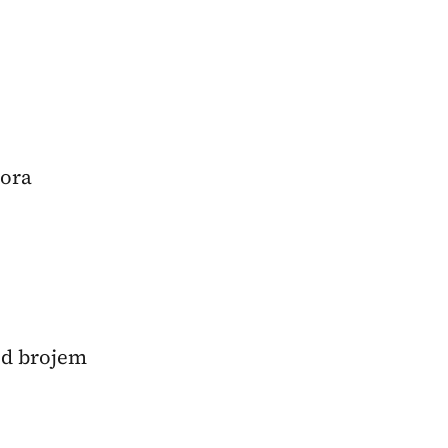
Gora
od brojem