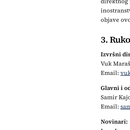
direktnog 
inostrans
objave ov
3. Ruko
Izvršni di
Vuk Mara
Email:
vu
Glavni i o
Samir Kaj
Email:
sam
Novinari: