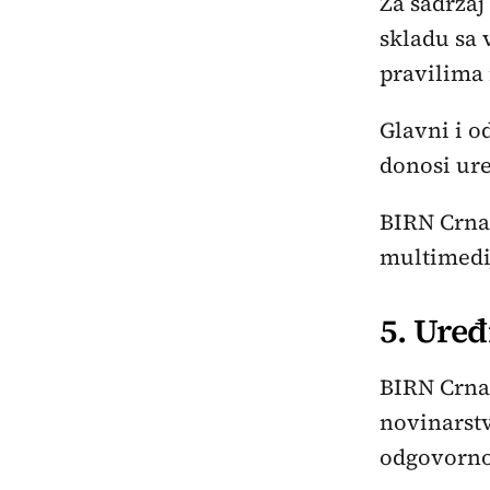
Za sadržaj
skladu sa
pravilima
Glavni i 
donosi ure
BIRN Crna 
multimedij
5. Uređ
BIRN Crna
novinarstv
odgovornog