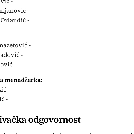
vić -
mjanović -
 Orlandić -
mazetović -
adović -
ović -
ka menadžerka:
ić -
ć -
đivačka odgovornost