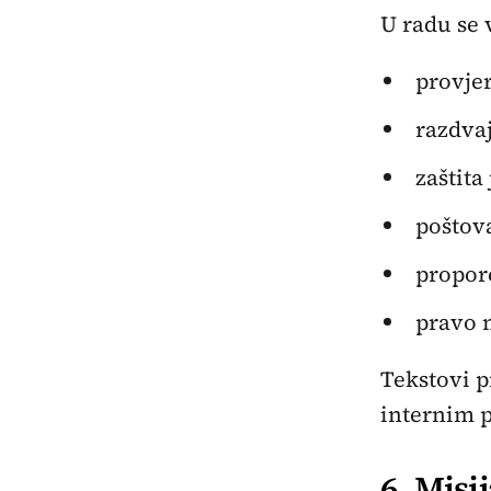
U radu se 
provjer
razdvaj
zaštita
poštova
proporc
pravo n
Tekstovi p
internim 
6. Misi