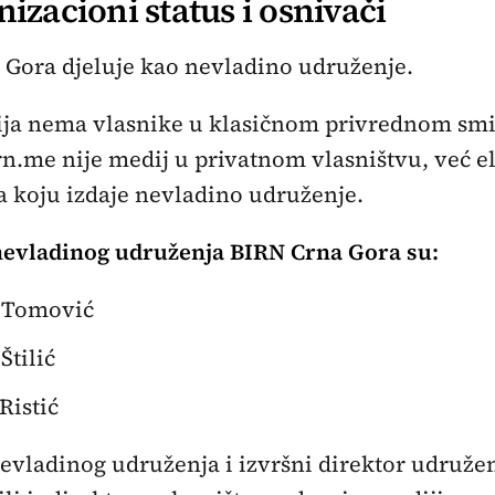
nizacioni status i osnivači
 Gora djeluje kao nevladino udruženje.
ija nema vlasnike u klasičnom privrednom smi
rn.me nije medij u privatnom vlasništvu, već e
a koju izdaje nevladino udruženje.
nevladinog udruženja BIRN Crna Gora su:
 Tomović
Štilić
Ristić
evladinog udruženja i izvršni direktor udružen