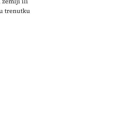
zemlji ili
u trenutku