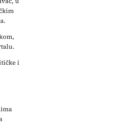
avač, u
ičkim
a.
ikom,
talu.
tičke i
dima
a