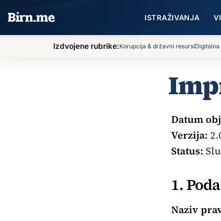
Preskoči na sadržaj
ISTRAŽIVANJA
V
Izdvojene rubrike:
Korupcija & državni resursi
Digitalna
Imp
Datum obj
Verzija:
2.
Status:
Slu
1. Poda
Naziv prav