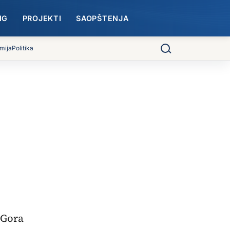
NG
PROJEKTI
SAOPŠTENJA
mija
Politika
Pretraga
 Gora