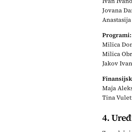
Ivan Ivano
Jovana Da
Anastasija
Programi:
Milica Do
Milica Obr
Jakov Ivan
Finansijs
Maja Aleks
Tina Vuleti
4. Ure