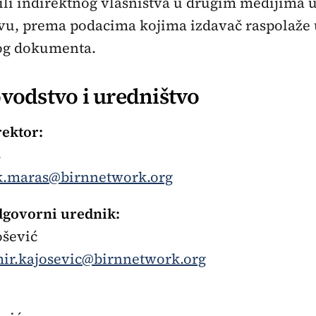
ili indirektnog vlasništva u drugim medijima u 
tvu, prema podacima kojima izdavač raspolaže 
og dokumenta.
vodstvo i uredništvo
rektor:
š
k.maras@birnnetwork.org
dgovorni urednik:
ošević
ir.kajosevic@birnnetwork.org