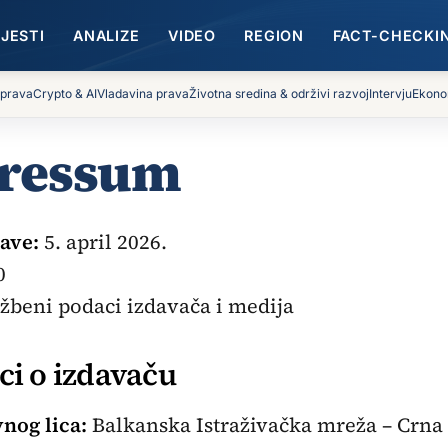
IJESTI
ANALIZE
VIDEO
REGION
FACT-CHECKI
 prava
Crypto & AI
Vladavina prava
Životna sredina & održivi razvoj
Intervju
Ekono
ressum
ave:
5. april 2026.
0
žbeni podaci izdavača i medija
ci o izdavaču
nog lica:
Balkanska Istraživačka mreža – Crna