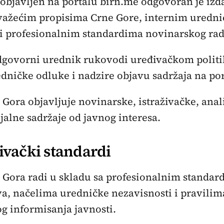
 objavljen na portalu birn.me odgovoran je izd
 važećim propisima Crne Gore, internim uredn
 i profesionalnim standardima novinarskog rad
odgovorni urednik rukovodi uređivačkom polit
dničke odluke i nadzire objavu sadržaja na por
Gora objavljuje novinarske, istraživačke, anali
alne sadržaje od javnog interesa.
ivački standardi
 Gora radi u skladu sa profesionalnim standar
a, načelima uredničke nezavisnosti i pravilim
 informisanja javnosti.