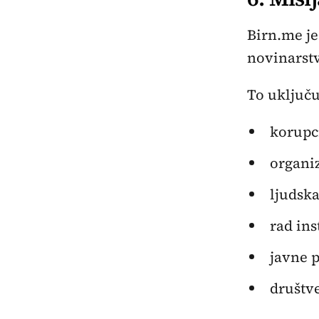
Birn.me je
novinarstv
To uključu
korupci
organi
ljudska
rad ins
javne p
društve