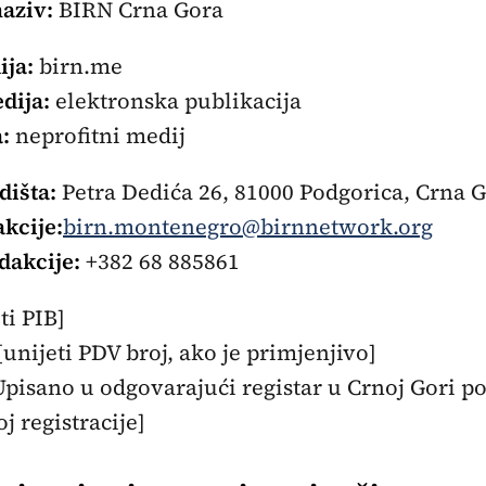
aziv:
BIRN Crna Gora
ija:
birn.me
dija:
elektronska publikacija
:
neprofitni medij
dišta:
Petra Dedića 26, 81000 Podgorica, Crna 
kcije:
birn.montenegro@birnnetwork.org
dakcije:
+382 68 885861
ti PIB]
[unijeti PDV broj, ako je primjenjivo]
pisano u odgovarajući registar u Crnoj Gori p
oj registracije]