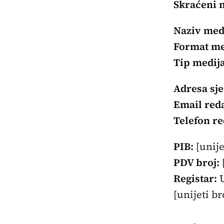
Skraćeni n
Naziv med
Format me
Tip medija
Adresa sje
Email reda
Telefon re
PIB:
[unije
PDV broj:
Registar:
U
[unijeti br