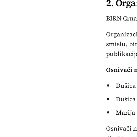
2. Orga
BIRN Crna
Organizac
smislu, bi
publikacij
Osnivači 
Dušica
Dušica 
Marija 
Osnivači n