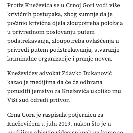
Protiv Kneževića se u Crnoj Gori vodi više
krivičnih postupaka, zbog sumnje da je
počinio krivična djela zloupotreba položaja
u privrednom poslovanju putem
podstrekavanja, zloupotreba ovlašćenja u
privredi putem podstrekavanja, stvaranje
kriminalne organizacije i pranje novca.
Kneževićev advokat Zdavko Đukanović
kazao je medijima da će će odbrana
ponuditi jemstvo za Kneževića ukoliko mu
Viši sud odredi pritvor.
Crna Gora je raspisala potjernicu za
Kneževićem u julu 2019. nakon što je u
medijima objavio video snimak na kome se