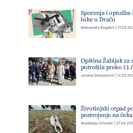
Sporenja i optužbe 
luke u Draču
Aleksandra Bogdani
| 27.05.20
Opština Žabljak za
potrošila preko 11.
Jovana Damjanović
| 12.05.20
Životinjski otpad 
postrojenje na ček
Anastasija Orlandić
| 27.04.202