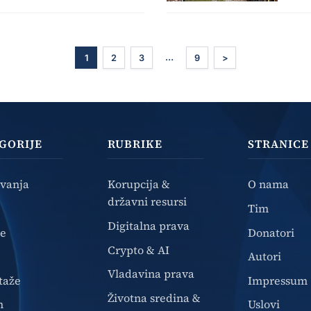
…
1
2
3
9
>
GORIJE
RUBRIKE
STRANICE
ivanja
Korupcija &
O nama
državni resursi
Tim
Digitalna prava
ze
Donatori
Crypto & AI
Autori
Vladavina prava
taže
Impressum
Životna sredina &
n
Uslovi