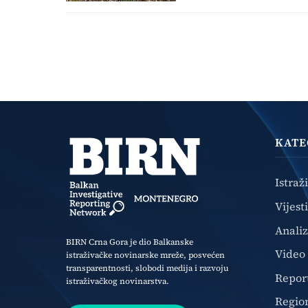
KATE
Istraž
Vijesti
Anali
BIRN Crna Gora je dio Balkanske
Video
istraživačke novinarske mreže, posvećen
transparentnosti, slobodi medija i razvoju
Repor
istraživačkog novinarstva.
Regio