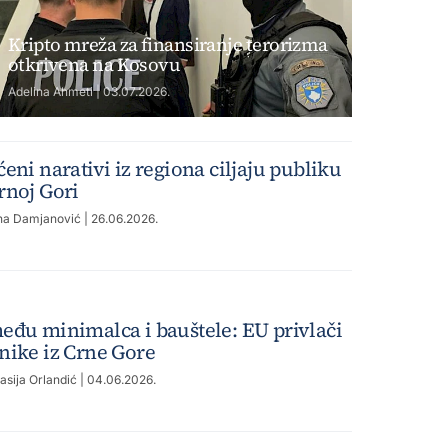
Kripto mreža za finansiranje terorizma
otkrivena na Kosovu
Adelina Ahmeti | 03.07.2026.
ćeni narativi iz regiona ciljaju publiku
rnoj Gori
na Damjanović
| 26.06.2026.
eđu minimalca i bauštele: EU privlači
nike iz Crne Gore
asija Orlandić
| 04.06.2026.