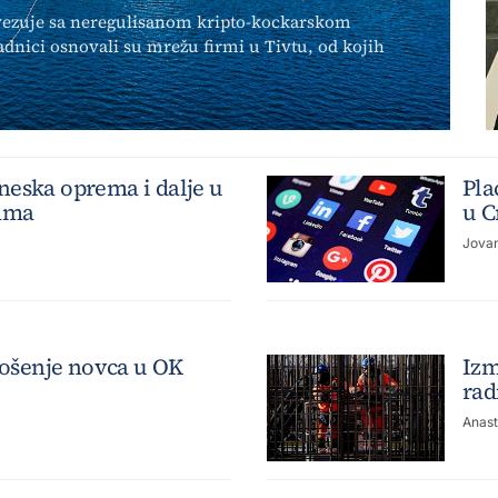
ovezuje sa neregulisanom kripto-kockarskom
adnici osnovali su mrežu firmi u Tivtu, od kojih
eska oprema i dalje u
Pla
ama
u C
Jova
rošenje novca u OK
Izm
rad
Anast