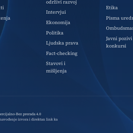
održivi razvoj
ti
Etika
Intervjui
tenja
Pisma ured
Ekonomija
Ombudsma
Politika
Javni pozivi 
Ljudska prava
konkursi
Fact-checking
Stavovi i
mišljenja
cijalno-Bez prerada 4.0
avođenje izvora i direktan link ka