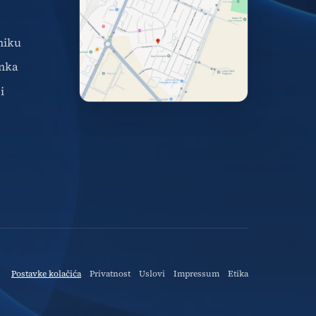
niku
nka
i
Postavke kolačića
Privatnost
Uslovi
Impressum
Etika