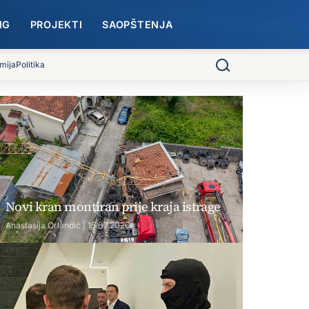
NG
PROJEKTI
SAOPŠTENJA
mija
Politika
Pretraga
Novi kran montiran prije kraja istrage
Anastasija Orlandić | 15.07.2026.