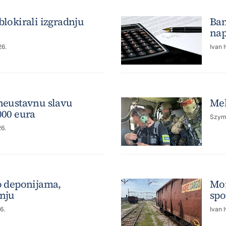
blokirali izgradnju
Ban
nap
26.
Ivan 
 neustavnu slavu
Mek
000 eura
Szym
26.
po deponijama,
Mon
anju
spo
6.
Ivan 