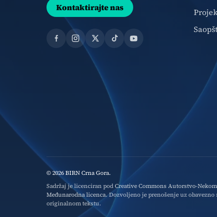
Kontaktirajte nas
Projek
Saopš
Facebook
Instagram
X
TikTok
YouTube
© 2026 BIRN Crna Gora.
Sadržaj je licenciran pod
Creative Commons Autorstvo-Nekomer
Međunarodna licenca
. Dozvoljeno je prenošenje uz obavezno n
originalnom tekstu.