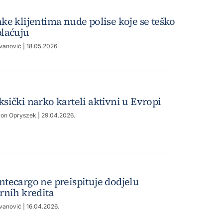
ke klijentima nude polise koje se teško
laćuju
Ivanović
| 18.05.2026.
sički narko karteli aktivni u Evropi
on Opryszek
| 29.04.2026.
tecargo ne preispituje dodjelu
rnih kredita
Ivanović
| 16.04.2026.