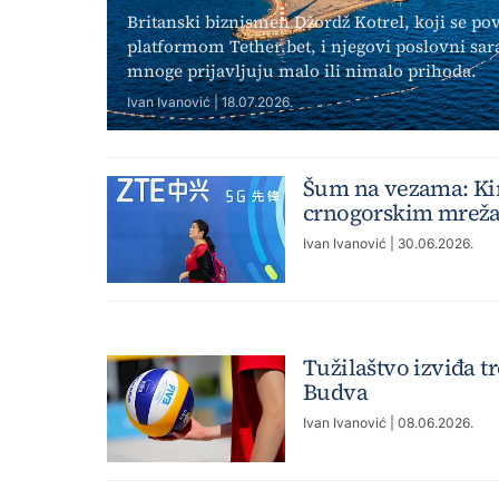
Britanski biznismen Džordž Kotrel, koji se p
platformom Tether.bet, i njegovi poslovni sar
mnoge prijavljuju malo ili nimalo prihoda.
Ivan Ivanović | 18.07.2026.
Šum na vezama: Kin
crnogorskim mrež
Ivan Ivanović
| 30.06.2026.
Tužilaštvo izviđa t
Budva
Ivan Ivanović
| 08.06.2026.