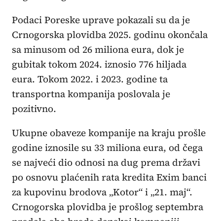
Podaci Poreske uprave pokazali su da je
Crnogorska plovidba 2025. godinu okončala
sa minusom od 26 miliona eura, dok je
gubitak tokom 2024. iznosio 776 hiljada
eura. Tokom 2022. i 2023. godine ta
transportna kompanija poslovala je
pozitivno.
Ukupne obaveze kompanije na kraju prošle
godine iznosile su 33 miliona eura, od čega
se najveći dio odnosi na dug prema državi
po osnovu plaćenih rata kredita Exim banci
za kupovinu brodova „Kotor“ i „21. maj“.
Crnogorska plovidba je prošlog septembra