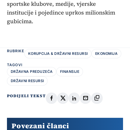
sportske klubove, medije, vjerske
institucije i pojedince uprkos milionskim
gubicima.
RUBRIKE
KORUPCIJA & DRŽAVNI RESURSI
EKONOMIJA
TAGOVI
DRŽAVNA PREDUZEĆA
FINANSIJE
DRŽAVNI RESURSI
PODIJELI TEKST
Povezani članci