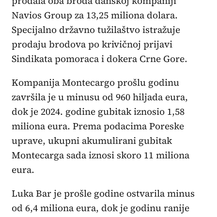
prodala oba broda danskoj kompaniji
Navios Group za 13,25 miliona dolara.
Specijalno državno tužilaštvo istražuje
prodaju brodova po krivičnoj prijavi
Sindikata pomoraca i dokera Crne Gore.
Kompanija Montecargo prošlu godinu
završila je u minusu od 960 hiljada eura,
dok je 2024. godine gubitak iznosio 1,58
miliona eura. Prema podacima Poreske
uprave, ukupni akumulirani gubitak
Montecarga sada iznosi skoro 11 miliona
eura.
Luka Bar je prošle godine ostvarila minus
od 6,4 miliona eura, dok je godinu ranije