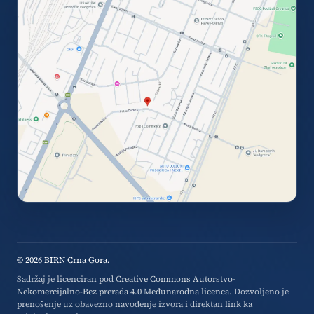
© 2026 BIRN Crna Gora.
Sadržaj je licenciran pod
Creative Commons Autorstvo-
Nekomercijalno-Bez prerada 4.0 Međunarodna licenca
. Dozvoljeno je
prenošenje uz obavezno navođenje izvora i direktan link ka