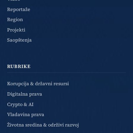
Reportaže
Region
Projekti
Saopštenja
RUBRIKE
Korupcija & državni resursi
Digitalna prava
Crypto & AI
Vladavina prava
Životna sredina & održivi razvoj