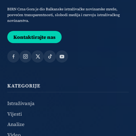
BIRN Crna Gora je dio Balkanske istraživačke novinarske mreže,
posvećen transparentnosti, slobodi medija i razvoju istraživačkog
novinarstva.
Kontaktirajte nas
Facebook
Instagram
X
TikTok
YouTube
KATEGORIJE
Istraživanja
Vijesti
Analize
Video