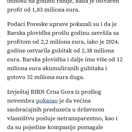
odnosu na godinu ranije, kada je ostvaren
profit od 1,83 miliona eura.
Podaci Poreske uprave pokazali su i da je
Barska plovidba prošlu godinu završila sa
profitom od 2,2 miliona eura, iako je 2024.
godine ostvarila gubitak od 2,38 miliona
eura. Barska plovidba i dalje ima više od 12
miliona eura akumuliranih gubitaka i
gotovo 32 miliona eura duga.
Izvještaj BIRN Crna Gora iz prošlog
novembra
pokazao
je da većina
saobraćajnih preduzeća u državnom
vlasništvu posluje netransparentno, kao i
da su pojedine kompanije pomagale