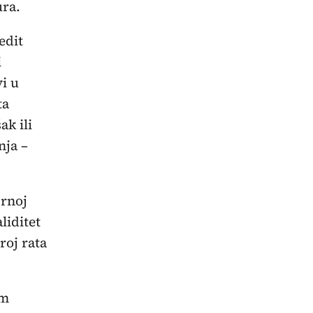
ura.
edit
i
vi u
ta
ak ili
nja –
Crnoj
liditet
roj rata
om