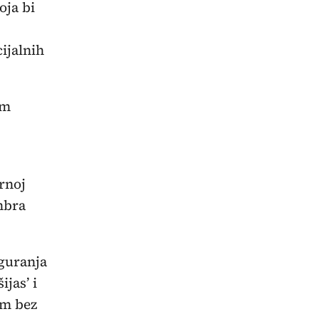
oja bi
cijalnih
om
rnoj
mbra
iguranja
ijas’ i
em bez