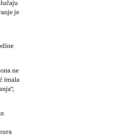
slučaju
anje je
odine
 ona ne
ć imala
nja“,
uz
 eura