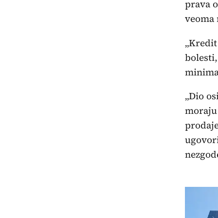
prava o
veoma n
„Kredit
bolesti
minimal
„Dio os
moraju 
prodaje
ugovori
nezgode