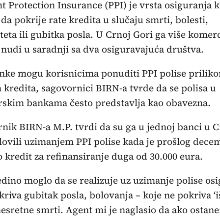
 Protection Insurance (PPI) je vrsta osiguranja k
 da pokrije rate kredita u slučaju smrti, bolesti,
iteta ili gubitka posla. U Crnoj Gori ga više komer
nudi u saradnji sa dva osiguravajuća društva.
nke mogu korisnicima ponuditi PPI polise prilik
 kredita, sagovornici BIRN-a tvrde da se polisa u
rskim bankama često predstavlja kao obavezna.
nik BIRN-a M.P. tvrdi da su ga u jednoj banci u C
lovili uzimanjem PPI polise kada je prošlog dece
 kredit za refinansiranje duga od 30.000 eura.
jedino moglo da se realizuje uz uzimanje polise os
kriva gubitak posla, bolovanja – koje ne pokriva ‘iš
nesretne smrti. Agent mi je naglasio da ako ostan