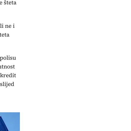
e šteta
i ne i
teta
polisu
ntnost
 kredit
slijed