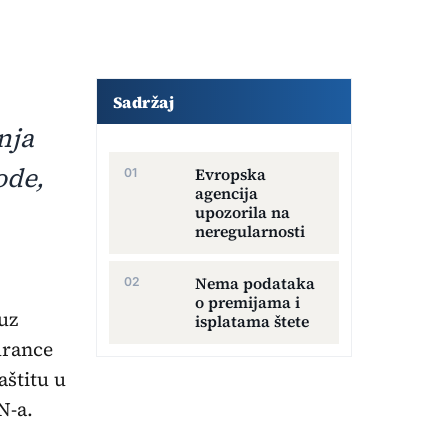
Dodatni sadržaj članka
Sadržaj
nja
ode,
Evropska
agencija
upozorila na
neregularnosti
Nema podataka
o premijama i
uz
isplatama štete
urance
aštitu u
N-a.