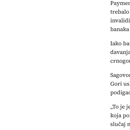
Payment
trebalo
invalid
banaka 
Iako ba
davanja
crnogo
Sagovor
Gori us
podigao
„To je 
koja po
slučaj 