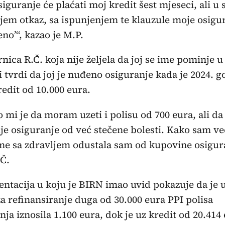
siguranje će plaćati moj kredit šest mjeseci, ali u 
jem otkaz, sa ispunjenjem te klauzule moje osigur
eno’“, kazao je M.P.
nica R.Č. koja nije željela da joj se ime pominje u
i tvrdi da joj je nuđeno osiguranje kada je 2024. g
redit od 10.000 eura.
 mi je da moram uzeti i polisu od 700 eura, ali da
je osiguranje od već stečene bolesti. Kako sam ve
e sa zdravljem odustala sam od kupovine osigura
.Č.
tacija u koju je BIRN imao uvid pokazuje da je 
za refinansiranje duga od 30.000 eura PPI polisa
nja iznosila 1.100 eura, dok je uz kredit od 20.414