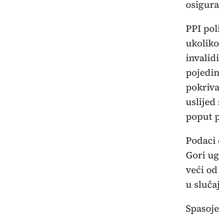
osigura
PPI pol
ukoliko
invalid
pojedin
pokriva
uslijed
poput p
Podaci 
Gori ug
veći od
u sluča
Spasoje