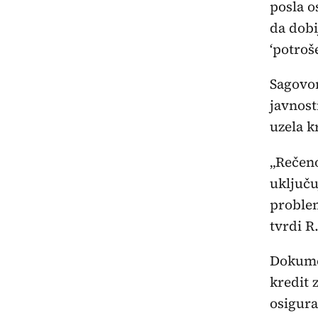
posla o
da dobi
‘potroš
Sagovor
javnost
uzela k
„Rečeno
uključu
problem
tvrdi R
Dokumen
kredit 
osigura