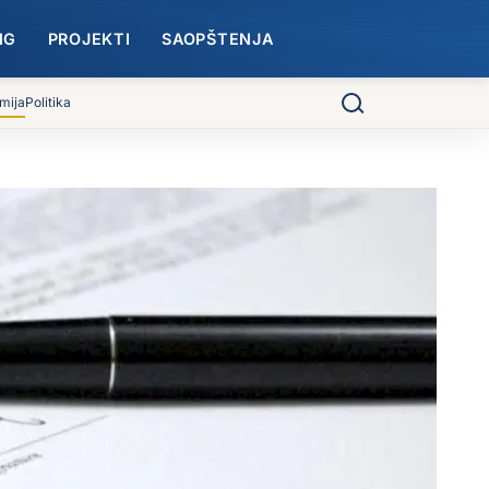
NG
PROJEKTI
SAOPŠTENJA
mija
Politika
Pretraga