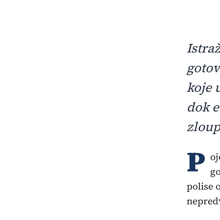
Istra
gotov
koje 
dok e
zloup
P
oj
go
polise 
nepredv