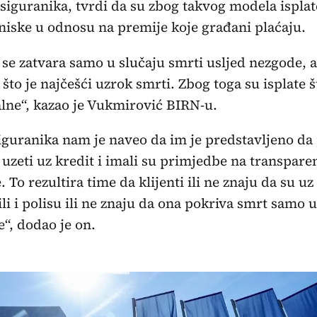
siguranika, tvrdi da su zbog takvog modela isplat
iske u odnosu na premije koje građani plaćaju.
 se zatvara samo u slučaju smrti usljed nezgode, al
, što je najčešći uzrok smrti. Zbog toga su isplate š
ne“, kazao je Vukmirović BIRN-u.
iguranika nam je naveo da im je predstavljeno da 
uzeti uz kredit i imali su primjedbe na transpare
. To rezultira time da klijenti ili ne znaju da su uz
li i polisu ili ne znaju da ona pokriva smrt samo u
“, dodao je on.