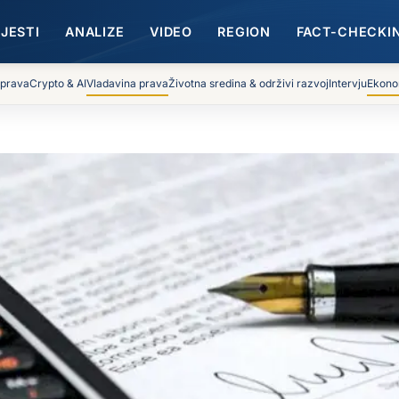
IJESTI
ANALIZE
VIDEO
REGION
FACT-CHECKI
 prava
Crypto & AI
Vladavina prava
Životna sredina & održivi razvoj
Intervju
Ekono