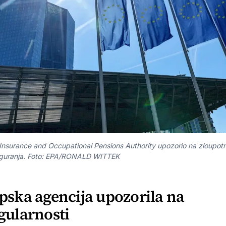
Insurance and Occupational Pensions Authority upozorio na zloupot
siguranja. Foto: EPA/RONALD WITTEK
pska agencija upozorila na
gularnosti