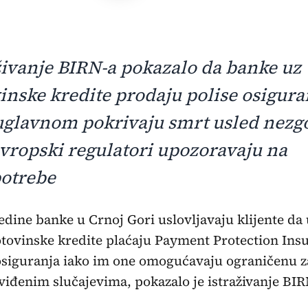
živanje BIRN-a pokazalo da banke uz
inske kredite prodaju polise osigura
uglavnom pokrivaju smrt usled nezg
vropski regulatori upozoravaju na
otrebe
edine banke u Crnoj Gori uslovljavaju klijente da 
tovinske kredite plaćaju Payment Protection Ins
osiguranja iako im one omogućavaju ograničenu z
iđenim slučajevima, pokazalo je istraživanje BIR