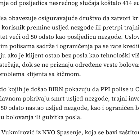
nje od posljedica nesrećnog slučaja koštalo 414 e
isa obavezuje osiguravajuće društvo da zatvori kr
 korisnik premine usljed nezgode ili pretrpi trajn
itet veći od 50 odsto kao posljedicu nezgode. Uslo
im polisama sadrže i ograničenja pa se rate kredi
ju ako je klijent ostao bez posla kao tehnološki viš
 stečaja, dok se ne priznaju određene vrste bolova
roblema klijenta sa kičmom.
do kojih je došao BIRN pokazuju da PPI polise u 
lavnom pokrivaju smrt usljed nezgode, trajni inva
 50 odsto nastao usljed nezgode, kao i ograničen b
ju bolovanja ili gubitka posla.
 Vukmirović iz NVO Spasenje, koja se bavi zaštit