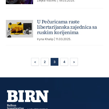
Željka Vučinić
| 19.03.2025.
U Pečuricama raste
libertarijanska zajednica sa
ruskim korijenima
Iryna Khalip
| 11.03.2025.
<
2
3
4
>