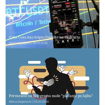
Crna Gora kao kripto čvorište na darknetu
Samir Kajošević | 28.01.2026.
Prevaranti na Telegramu nude "plaćanje po lajku”
Milica Stojanović | 05.01.2026.