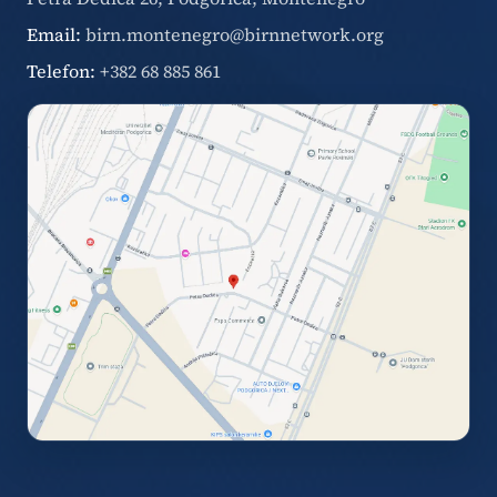
Email:
birn.montenegro@birnnetwork.org
Telefon:
+382 68 885 861