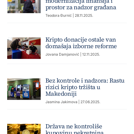
modernizacija finansija i
prostor za nadzor građana
Teodora Đurnić
| 28.11.2025.
Kripto donacije ostale van
domašaja izborne reforme
Jovana Damjanović
| 12.11.2025.
Bez kontrole i nadzora: Rastu
rizici kripto tržišta u
Makedoniji
Jasmina Jakimova
| 27.06.2025.
Država ne kontroliše
kupovinu nekretnina