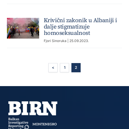
Krivični zakonik u Albaniji i
dalje stigmatizuje
homoseksualnost
Fjori Sinoruka
| 25.09.2023.
<
1
2