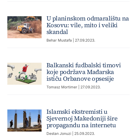
U planinskom odmaralištu na
Kosovu: vile, mito i veliki
skandal
Behar Mustafa
| 27.09.2023.
Balkanski fudbalski timovi
koje podržava Mađarska
ističu Orbanove opsesije
Tomasz Mortimer
| 27.09.2023.
Islamski ekstremisti u
Sjevernoj Makedoniji šire
propagandu na internetu
Destan Jonuzi
| 25.09.2023.