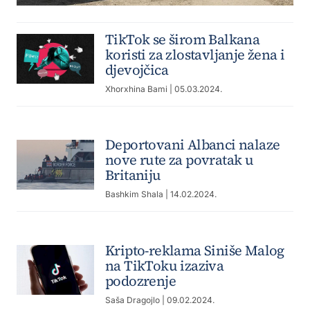
TikTok se širom Balkana
koristi za zlostavljanje žena i
djevojčica
Xhorxhina Bami
| 05.03.2024.
Deportovani Albanci nalaze
nove rute za povratak u
Britaniju
Bashkim Shala
| 14.02.2024.
Kripto-reklama Siniše Malog
na TikToku izaziva
podozrenje
Saša Dragojlo
| 09.02.2024.