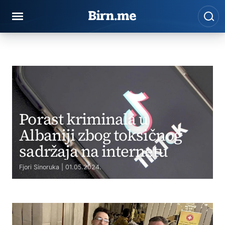
Region
Preskoči na sadržaj
Pre
BIRN
Region
Porast kriminala u
Albaniji zbog toksičnog
sadržaja na internetu
Fjori Sinoruka | 01.05.2024.