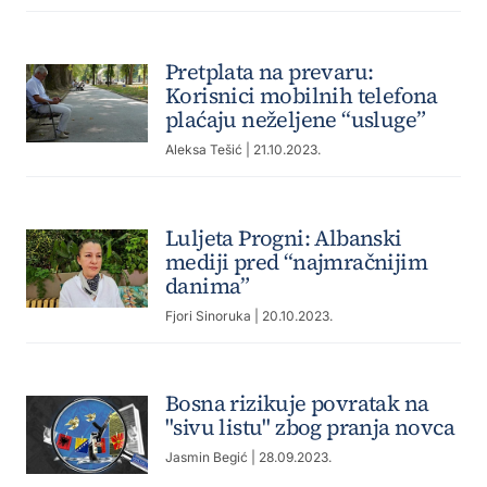
Pretplata na prevaru:
Korisnici mobilnih telefona
plaćaju neželjene “usluge”
Aleksa Tešić
| 21.10.2023.
Luljeta Progni: Albanski
mediji pred “najmračnijim
danima”
Fjori Sinoruka
| 20.10.2023.
Bosna rizikuje povratak na
"sivu listu" zbog pranja novca
Jasmin Begić
| 28.09.2023.