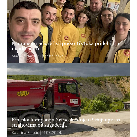
Rumunski nacionalisti preko TikToka pridobijaju
mlade birače
Madalin Necsutu | 22.04.2024.
Kineska kompanija širi poslovanje u Srbiji uprkos
strahovima od zagađenja
Katarina Baletić | 11.04.2024.