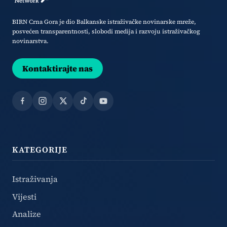
BIRN Crna Gora je dio Balkanske istraživačke novinarske mreže,
posvećen transparentnosti, slobodi medija i razvoju istraživačkog
novinarstva.
Kontaktirajte nas
Facebook
Instagram
X
TikTok
YouTube
KATEGORIJE
Istraživanja
Vijesti
Analize