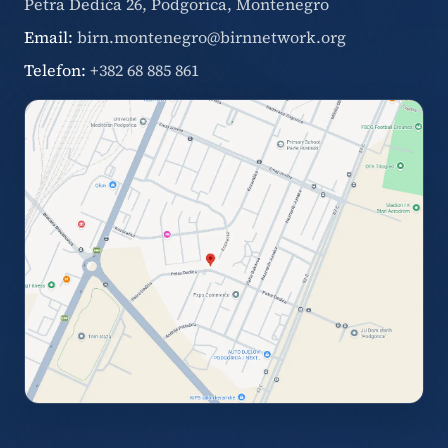
Petra Dedića 26, Podgorica, Montenegro
Email:
birn.montenegro@birnnetwork.org
Telefon:
+382 68 885 861