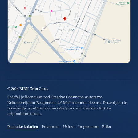
© 2026 BIRN Crna Gora.
Sadržaj je licenciran pod
Creative Commons Autorstvo-
Nekomercijalno-Bez prerada 4.0 Međunarodna licenca
. Dozvoljeno je
prenošenje uz obavezno navođenje izvora i direktan link ka
originalnom tekstu.
Postavke kolačića
Privatnost
Uslovi
Impressum
Etika