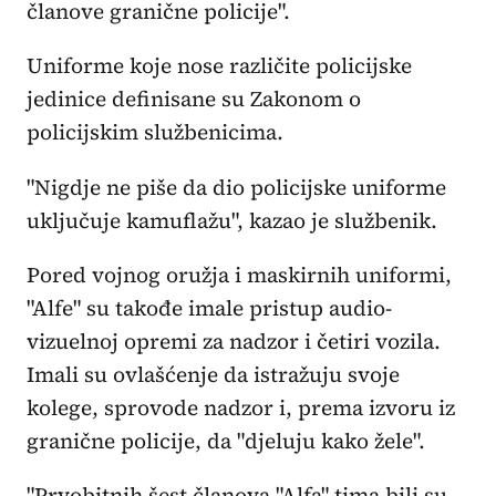
članove granične policije".
Uniforme koje nose različite policijske
jedinice definisane su Zakonom o
policijskim službenicima.
"Nigdje ne piše da dio policijske uniforme
uključuje kamuflažu", kazao je službenik.
Pored vojnog oružja i maskirnih uniformi,
"Alfe" su takođe imale pristup audio-
vizuelnoj opremi za nadzor i četiri vozila.
Imali su ovlašćenje da istražuju svoje
kolege, sprovode nadzor i, prema izvoru iz
granične policije, da "djeluju kako žele".
"Prvobitnih šest članova "Alfa" tima bili su