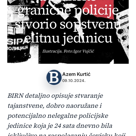
granične policije
stvorio sopstvenu
elitnu jedinicu
Ilustracija. Foto:Igor Vujčić
Azem Kurtić
09.10.2024.
BIRN detaljno opisuje stvaranje
tajanstvene, dobro naoružane i
potencijalno nelegalne policijske
jedinice koja je 24 sata dnevno bila
isključivo na raspolaganju čovjeku koji