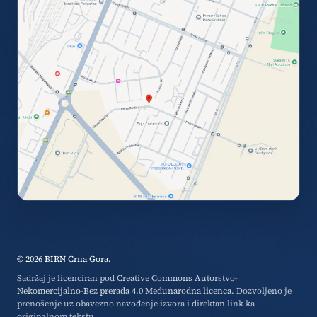
© 2026 BIRN Crna Gora.
Sadržaj je licenciran pod
Creative Commons Autorstvo-
Nekomercijalno-Bez prerada 4.0 Međunarodna licenca
. Dozvoljeno je
prenošenje uz obavezno navođenje izvora i direktan link ka
originalnom tekstu.