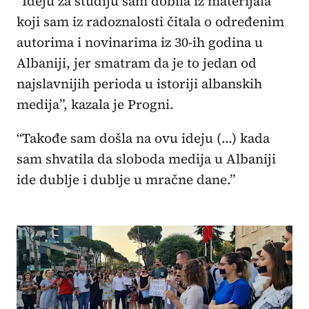
“Ideju za studiju sam dobila iz materijala
koji sam iz radoznalosti čitala o određenim
autorima i novinarima iz 30-ih godina u
Albaniji, jer smatram da je to jedan od
najslavnijih perioda u istoriji albanskih
medija”, kazala je Progni.
“Takođe sam došla na ovu ideju (...) kada
sam shvatila da sloboda medija u Albaniji
ide dublje i dublje u mračne dane.”