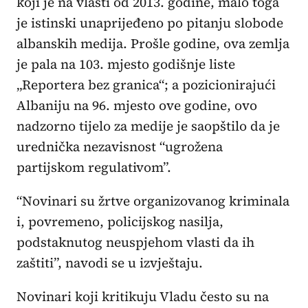
koji je na vlasti od 2013. godine, malo toga
je istinski unaprijeđeno po pitanju slobode
albanskih medija. Prošle godine, ova zemlja
je pala na 103. mjesto godišnje liste
„Reportera bez granica“; a pozicionirajući
Albaniju na 96. mjesto ove godine, ovo
nadzorno tijelo za medije je saopštilo da je
urednička nezavisnost “ugrožena
partijskom regulativom”.
“Novinari su žrtve organizovanog kriminala
i, povremeno, policijskog nasilja,
podstaknutog neuspjehom vlasti da ih
zaštiti”, navodi se u izvještaju.
Novinari koji kritikuju Vladu često su na