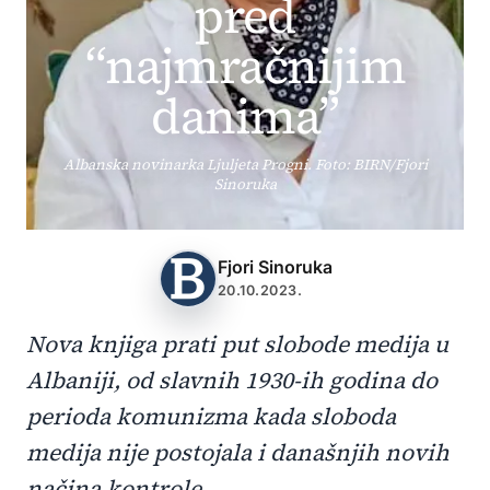
pred
“najmračnijim
danima”
Albanska novinarka Ljuljeta Progni. Foto: BIRN/Fjori
Sinoruka
Fjori Sinoruka
20.10.2023.
Nova knjiga prati put slobode medija u
Albaniji, od slavnih 1930-ih godina do
perioda komunizma kada sloboda
medija nije postojala i današnjih novih
načina kontrole.