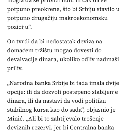
mogla da se približi nuli, ili čak da se
potpuno preokrene, što bi Srbiju stavilo u
potpuno drugačiju makroekonomsku
poziciju“.
On tvrdi da bi nedostatak deviza na
domaćem tržištu mogao dovesti do
devalvacije dinara, ukoliko odliv nadmaši
priliv.
„Narodna banka Srbije bi tada imala dvije
opcije: ili da dozvoli postepeno slabljenje
dinara, ili da nastavi da vodi politiku
stabilnog kursa kao do sada“, objasnio je
Minić. „Ali bi to zahtijevalo trošenje
deviznih rezervi, jer bi Centralna banka