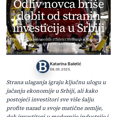
Odliv novca briše
dobit od stranih
investicija u Srbiji
Proizvodnja automobila u fabrici Stellantis u Kragujevcu.
Foto: EPA-EFE/ANDREJ ČUKIĆ
Katarina Baletić
08.05.2025.
Strana ulaganja igraju ključnu ulogu u
jačanju ekonomije u Srbiji, ali kako
postojeći investitori sve više šalju
profite nazad u svoje matične zemlje,
dok investitori u modernije industrije i