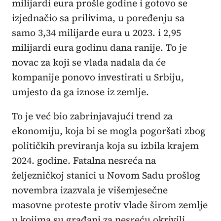
milijardi eura prošle godine i gotovo se
izjednačio sa prilivima, u poređenju sa
samo 3,34 milijarde eura u 2023. i 2,95
milijardi eura godinu dana ranije. To je
novac za koji se vlada nadala da će
kompanije ponovo investirati u Srbiju,
umjesto da ga iznose iz zemlje.
To je već bio zabrinjavajući trend za
ekonomiju, koja bi se mogla pogoršati zbog
političkih previranja koja su izbila krajem
2024. godine. Fatalna nesreća na
željezničkoj stanici u Novom Sadu prošlog
novembra izazvala je višemjesečne
masovne proteste protiv vlade širom zemlje
u kojima su građani za nesreću okrivili