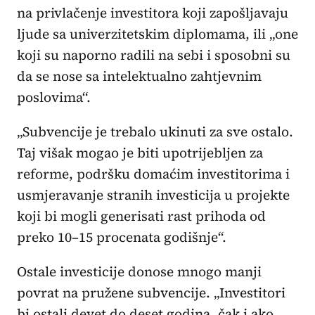
na privlačenje investitora koji zapošljavaju
ljude sa univerzitetskim diplomama, ili „one
koji su naporno radili na sebi i sposobni su
da se nose sa intelektualno zahtjevnim
poslovima“.
„Subvencije je trebalo ukinuti za sve ostalo.
Taj višak mogao je biti upotrijebljen za
reforme, podršku domaćim investitorima i
usmjeravanje stranih investicija u projekte
koji bi mogli generisati rast prihoda od
preko 10–15 procenata godišnje“.
Ostale investicije donose mnogo manji
povrat na pružene subvencije. „Investitori
bi ostali devet do deset godina, čak i ako