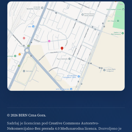
© 2026 BIRN Crna Gora.
Sadržaj je licenciran pod
Creative Commons Autorstvo-
Nekomercijalno-Bez prerada 4.0 Međunarodna licenca
. Dozvoljeno je