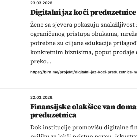
23.03.2026.
Digitalni jaz koči preduzetnice
Žene sa sjevera pokazuju snalažljivost 
ograničenog pristupa obukama, mreža
potrebne su ciljane edukacije prilago
konkretnim biznisima, poput prodaje
preko…
https://birn.me/projekti/digitalni-jaz-koci-preduzetnice-n
22.03.2026.
Finansijske olakšice van doma
preduzetnica
Dok institucije promovišu digitalne fi
priliku za lakši pristup novcu, iskust