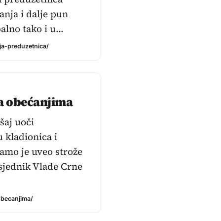
anja i dalje pun
alno tako i u…
ja-preduzetnica/
na obećanjima
šaj uoči
 kladionica i
samo je uveo strože
dsjednik Vlade Crne
obecanjima/