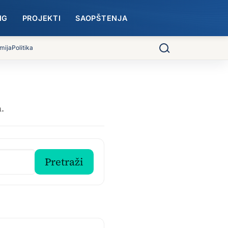
NG
PROJEKTI
SAOPŠTENJA
mija
Politika
Pretraga
m.
Pretraži