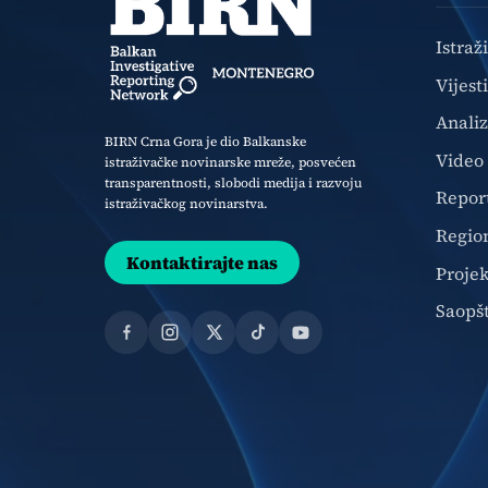
Istraž
Vijesti
Anali
BIRN Crna Gora je dio Balkanske
Video
istraživačke novinarske mreže, posvećen
transparentnosti, slobodi medija i razvoju
Repor
istraživačkog novinarstva.
Regio
Kontaktirajte nas
Projek
Saopš
Facebook
Instagram
X
TikTok
YouTube