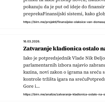
pokazuju da je put od ideje do finansir
preprekaFinansijski sistemi, kako glob
https://birn.me/projekti/finansijske-olaksice-van-domasa
16.03.2026.
Zatvaranje kladionica ostalo 
Iako je potpredsjednik Vlade Nik Đeljo
parlamentarnih izbora najavio zabranu
kazina, novi zakon o igrama na sreću 
kontrole tržišta igara na srećuPotpre
Gore i…
https://birn.me/analize/zatvaranje-kladionica-ostalo-na-