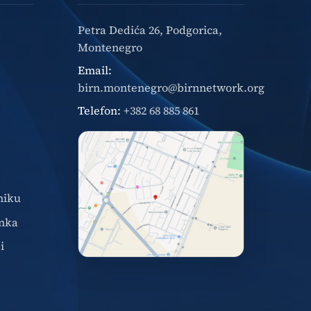
Petra Dedića 26, Podgorica,
Montenegro
Email:
birn.montenegro@birnnetwork.org
Telefon:
+382 68 885 861
niku
nka
i