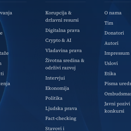
ivanja
Korupcija &
O nama
državni resursi
Tim
Digitalna prava
ze
Donatori
Crypto & AI
Autori
Vladavina prava
taže
Impressum
Životna sredina &
n
Uslovi
održivi razvoj
ti
Etika
Intervjui
tenja
Pisma ured
Ekonomija
Ombudsma
Politika
Javni pozivi 
Ljudska prava
konkursi
Fact-checking
Stavovi i