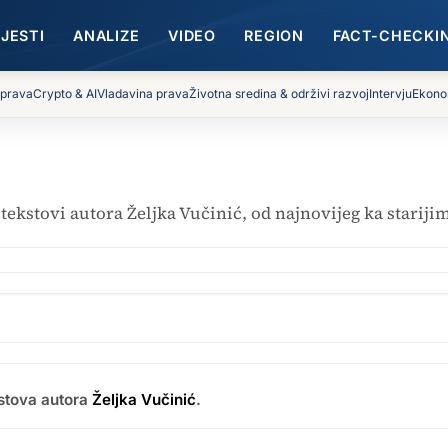
IJESTI
ANALIZE
VIDEO
REGION
FACT-CHECKI
 prava
Crypto & AI
Vladavina prava
Životna sredina & održivi razvoj
Intervju
Ekono
i tekstovi autora Željka Vučinić, od najnovijeg ka stariji
kstova autora
Željka Vučinić
.