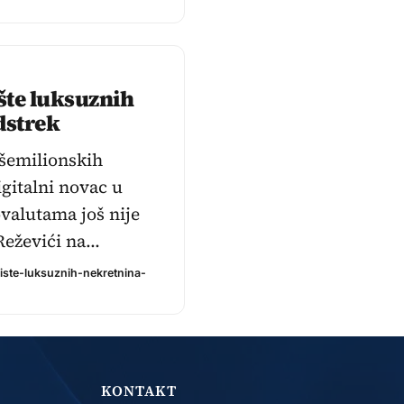
ište luksuznih
dstrek
išemilionskih
igitalni novac u
ovalutama još nije
Reževići na…
ziste-luksuznih-nekretnina-
KONTAKT