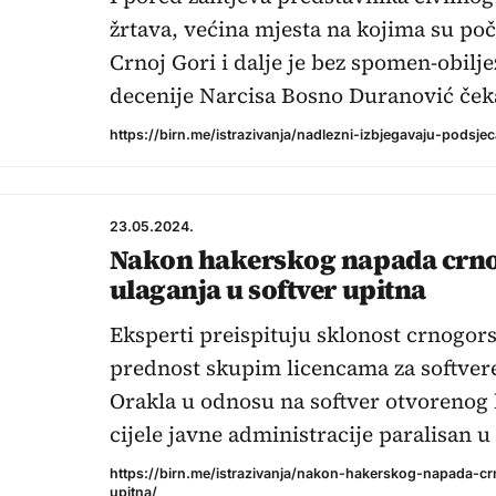
žrtava, većina mjesta na kojima su poči
Crnoj Gori i dalje je bez spomen-obiljež
decenije Narcisa Bosno Duranović če
https://birn.me/istrazivanja/nadlezni-izbjegavaju-podsje
23.05.2024.
Nakon hakerskog napada crn
ulaganja u softver upitna
Eksperti preispituju sklonost crnogors
prednost skupim licencama za softvere
Orakla u odnosu na softver otvorenog
cijele javne administracije paralisan 
https://birn.me/istrazivanja/nakon-hakerskog-napada-cr
upitna/