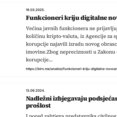
19.03.2025.
Funkcioneri kriju digitalne n
Većina javnih funkcionera ne prijavljuj
količinu kripto-valuta, iz Agencije za 
korupcije najavili izradu novog obrasc
imovine.Zbog nepreciznosti u Zakonu 
korupcije…
https://birn.me/analize/funkcioneri-kriju-digitalne-novca
13.09.2024.
Nadležni izbjegavaju podsjeća
prošlost
I pored zahtjeva predstavnika civilnog