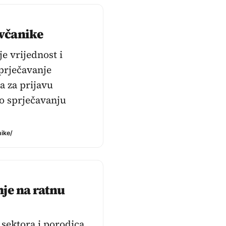
ovčanike
e vrijednost i
sprječavanje
a za prijavu
o sprječavanju
nike/
nje na ratnu
 sektora i porodica