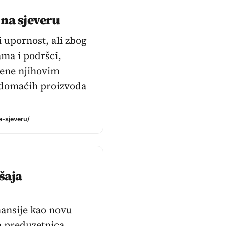
 na sjeveru
i upornost, ali zbog
ma i podršci,
đene njihovim
 domaćih proizvoda
a-sjeveru/
šaja
nansije kao novu
va preduzetnica