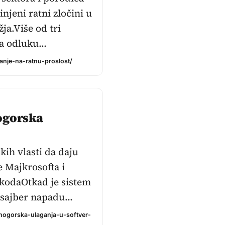
njeni ratni zločini u
ja.Više od tri
ka odluku…
canje-na-ratnu-proslost/
ogorska
kih vlasti da daju
 Majkrosofta i
 kodaOtkad je sistem
u sajber napadu…
nogorska-ulaganja-u-softver-