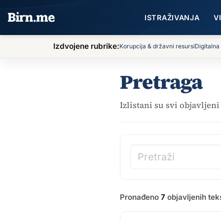
Preskoči na sadržaj
ISTRAŽIVANJA
V
Izdvojene rubrike:
Korupcija & državni resursi
Digitalna
Pretraga
Izlistani su svi objavljen
Pretraži članke
Pronađeno
7
objavljenih te