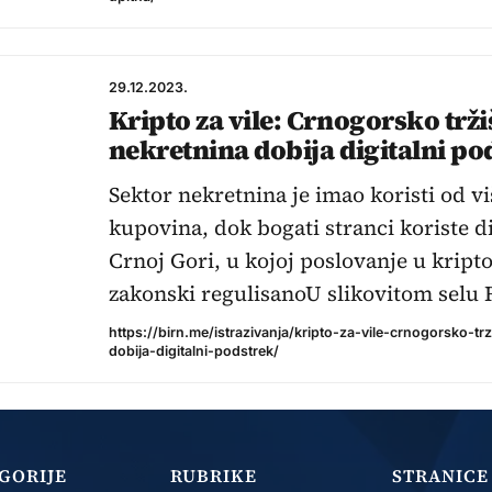
29.12.2023.
Kripto za vile: Crnogorsko trž
nekretnina dobija digitalni po
Sektor nekretnina je imao koristi od v
kupovina, dok bogati stranci koriste d
Crnoj Gori, u kojoj poslovanje u kript
zakonski regulisanoU slikovitom selu 
https://birn.me/istrazivanja/kripto-za-vile-crnogorsko-tr
dobija-digitalni-podstrek/
GORIJE
RUBRIKE
STRANICE