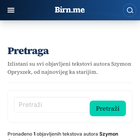
Preskoči na sadržaj
Pre
Pretraga
Izlistani su svi objavljeni tekstovi autora Szymon
Opryszek, od najnovijeg ka starijim.
Pretraži članke
Pretraži
Pronađeno
1
objavljenih tekstova autora
Szymon