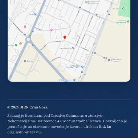
© 2026 BIRN Crna Gora.
Sadržaj je licenciran pod
Creative Commons Autorstvo-
Nekomercijalno-Bez prerada 4.0 Međunarodna licenca
. Dozvoljeno je
prenošenje uz obavezno navođenje izvora i direktan link ka
originalnom tekstu.