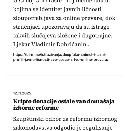
U Crnoj Gori raste broj incidenata u
kojima se identitet javnih ličnosti
zloupotrebljava za online prevare, dok
stručnjaci upozoravaju da su istrage
takvih slučajeva složene i dugotrajne.
Ljekar Vladimir Dobričanin…
https://birn.me/istrazivanja/deepfake-snimci-i-lazni-
profili-javne-licnosti-sve-cesce-zrtve-online-prevara/
12.11.2025.
Kripto donacije ostale van domašaja
izborne reforme
Skupštinski odbor za reformu izbornog
zakonodavstva odgodio je regulisanje