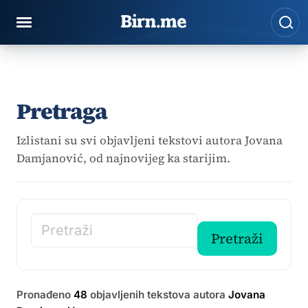
Preskoči na sadržaj
Pre
Pretraga
Izlistani su svi objavljeni tekstovi autora Jovana
Damjanović, od najnovijeg ka starijim.
Pretraži članke
Pretraži
Pronađeno
48
objavljenih tekstova autora
Jovana