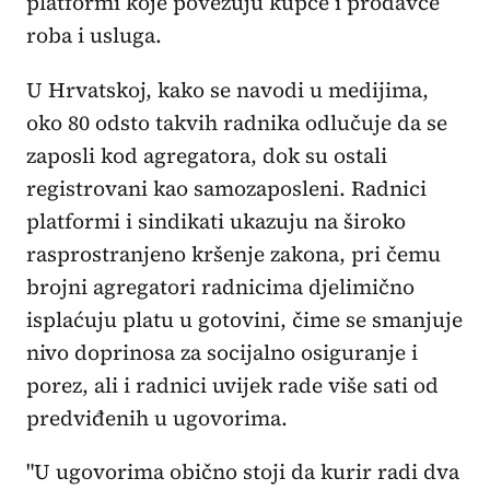
platformi koje povezuju kupce i prodavce
roba i usluga.
U Hrvatskoj, kako se navodi u medijima,
oko 80 odsto takvih radnika odlučuje da se
zaposli kod agregatora, dok su ostali
registrovani kao samozaposleni. Radnici
platformi i sindikati ukazuju na široko
rasprostranjeno kršenje zakona, pri čemu
brojni agregatori radnicima djelimično
isplaćuju platu u gotovini, čime se smanjuje
nivo doprinosa za socijalno osiguranje i
porez, ali i radnici uvijek rade više sati od
predviđenih u ugovorima.
"U ugovorima obično stoji da kurir radi dva