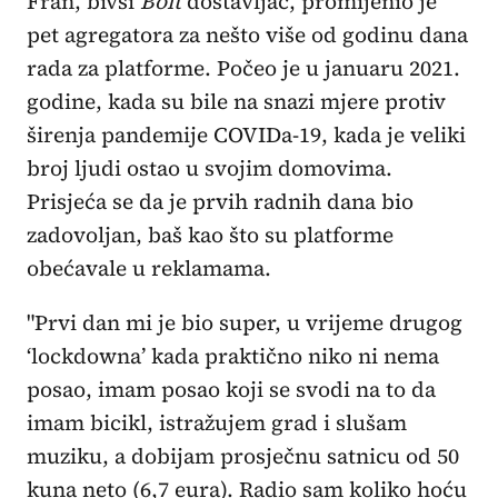
Fran, bivši
Bolt
dostavljač, promijenio je
pet agregatora za nešto više od godinu dana
rada za platforme. Počeo je u januaru 2021.
godine, kada su bile na snazi mjere protiv
širenja pandemije COVIDa-19, kada je veliki
broj ljudi ostao u svojim domovima.
Prisjeća se da je prvih radnih dana bio
zadovoljan, baš kao što su platforme
obećavale u reklamama.
"Prvi dan mi je bio super, u vrijeme drugog
‘lockdowna’ kada praktično niko ni nema
posao, imam posao koji se svodi na to da
imam bicikl, istražujem grad i slušam
muziku, a dobijam prosječnu satnicu od 50
kuna neto (6,7 eura). Radio sam koliko hoću