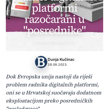
platformi
razočarani u
"posrednike"
Ilustracija: BIRN/Igor Vujčić
Dunja Kučinac
28.09.2023.
Dok Evropska unija nastoji da riješi
problem radnika digitalnih platformi,
oni se u Hrvatskoj suočavaju dodatnom
eksploatacijom preko posredničkih
"poslodavaca".