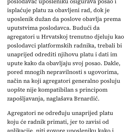
poslodavac uposleniku osigurava posao i
isplaćuje platu za obavljeni rad, dok je
uposlenik dužan da poslove obavlja prema
uputstvima poslodavca. Budući da
agregatori u Hrvatskoj trenutno djeluju kao
poslodavci platformskih radnika, trebali bi
unaprijed odrediti njihovu platu i dati im
upute kako da obavljaju svoj posao. Dakle,
pored mnogih nepravilnosti s ugovorima,
način na koji agregatori generalno posluju
uopšte nije kompatibilan s principom
zapošljavanja, naglašava Brnardić.
Agregatori ne određuju unaprijed platu
koju će radnik primati, jer to zavisi od
aplikacije, niti govore uposleniku kako i