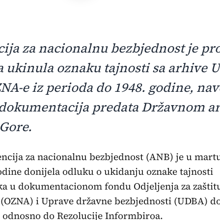
ija za nacionalnu bezbjednost je pr
 ukinula oznaku tajnosti sa arhive 
ZNA-e iz perioda do 1948. godine, na
 dokumentacija predata Državnom a
Gore.
encija za nacionalnu bezbjednost (ANB) je u mart
odine donijela odluku o ukidanju oznake tajnosti
a u dokumentacionom fondu Odjeljenja za zaštit
(OZNA) i Uprave državne bezbjednosti (UDBA) do
 odnosno do Rezolucije Informbiroa.