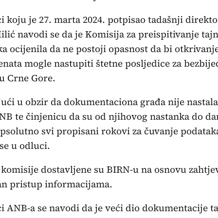
i koju je 27. marta 2024. potpisao tadašnji direk
ilić navodi se da je Komisija za preispitivanje tajn
a ocijenila da ne postoji opasnost da bi otkrivan
ata mogle nastupiti štetne posljedice za bezbije
u Crne Gore.
ući u obzir da dokumentaciona građa nije nastala
NB te činjenicu da su od njihovog nastanka do da
apsolutno svi propisani rokovi za čuvanje podataka
se u odluci.
komisije dostavljene su BIRN-u na osnovu zahtje
n pristup informacijama.
i ANB-a se navodi da je veći dio dokumentacije t