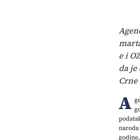
Agenc
marta
e i O
da je
Crne 
A
g
g
podatak
naroda 
godine,