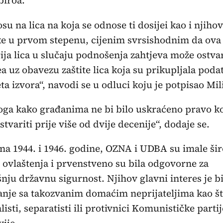
biroa.
su na lica na koja se odnose ti dosijei kao i njiho
e u prvom stepenu, cijenim svrsishodnim da ova
ija lica u slučaju podnošenja zahtjeva može ostvar
ea uz obavezu zaštite lica koja su prikupljala podat
eta izvora“, navodi se u odluci koju je potpisao Mil
loga kako građanima ne bi bilo uskraćeno pravo ko
stvariti prije više od dvije decenije“, dodaje se.
a 1944. i 1946. godine, OZNA i UDBA su imale ši
 ovlaštenja i prvenstveno su bila odgovorne za
nju državnu sigurnost. Njihov glavni interes je b
nje sa takozvanim domaćim neprijateljima kao št
listi, separatisti ili protivnici Komunističke partij