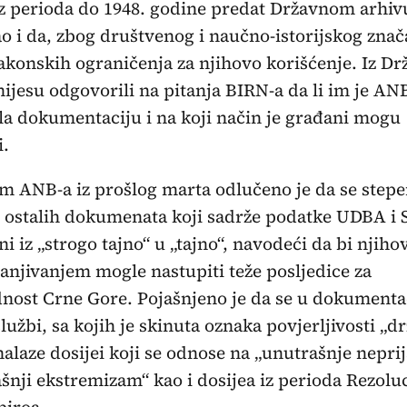
iz perioda do 1948. godine predat Državnom arhiv
o i da, zbog društvenog i naučno-istorijskog znač
konskih ograničenja za njihovo korišćenje. Iz D
nijesu odgovorili na pitanja BIRN-a da li im je AN
la dokumentaciju i na koji način je građani mogu
i.
 ANB-a iz prošlog marta odlučeno je da se step
i ostalih dokumenata koji sadrže podatke UDBA i
i iz „strogo tajno“ u „tajno“, navodeći da bi njih
anjivanjem mogle nastupiti teže posljedice za
nost Crne Gore. Pojašnjeno je da se u dokumentac
službi, sa kojih je skinuta oznaka povjerljivosti „d
 nalaze dosijei koji se odnose na „unutrašnje neprija
šnji ekstremizam“ kao i dosijea iz perioda Rezoluc