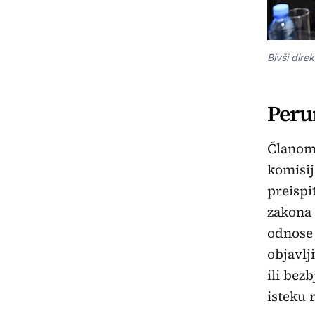
Bivši dire
Peru
Članom 
komisij
preispi
zakona 
odnose 
objavlj
ili bez
isteku 