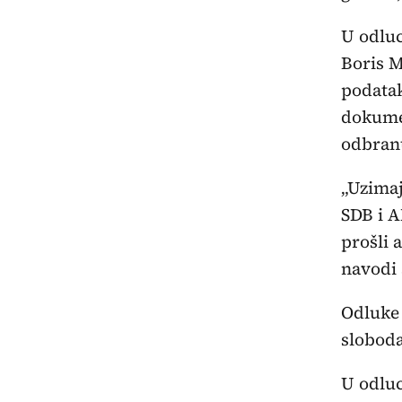
U odluc
Boris M
podatak
dokumen
odbran
„Uzimaj
SDB i A
prošli 
navodi 
Odluke 
sloboda
U odluc