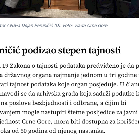
ktor ANB-a Dejan Peruničić (D). Foto: Vlada Crne Gore
ničić podizao stepen tajnosti
19 Zakona o tajnosti podataka predviđeno je da 
a državnog organa najmanje jednom u tri godine
tati tajnost podataka koje organ posjeduje. U član
navodi se da arhivska građa koja sadrži podatke k
na poslove bezbjednosti i odbrane, a čijim bi
ivanjem mogle nastupiti štetne posljedice za javni
bjednost Crne Gore, mora biti dostupna za korišće
roka od 50 godina od njenog nastanka.