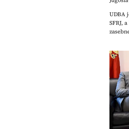
Jugosla
UDBA je
SFRJ, a
zasebne