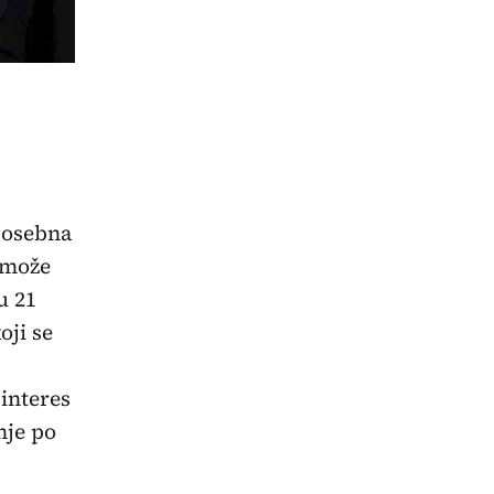
posebna
 može
u 21
oji se
 interes
nje po