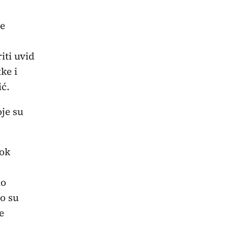
ve
iti uvid
ke i
ić.
je su
rok
io
o su
e