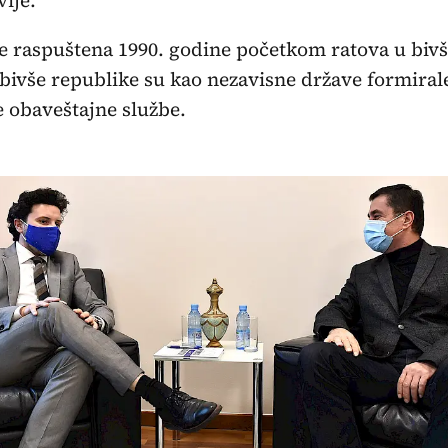
vije.
 raspuštena 1990. godine početkom ratova u bivš
 bivše republike su kao nezavisne države formiral
 obaveštajne službe.