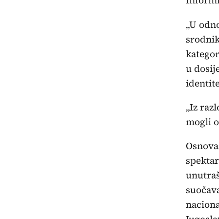
Inform
„U odno
srodnik
kategor
u dosij
identit
„Iz raz
mogli o
Osnovan
spektar
unutraš
suočava
naciona