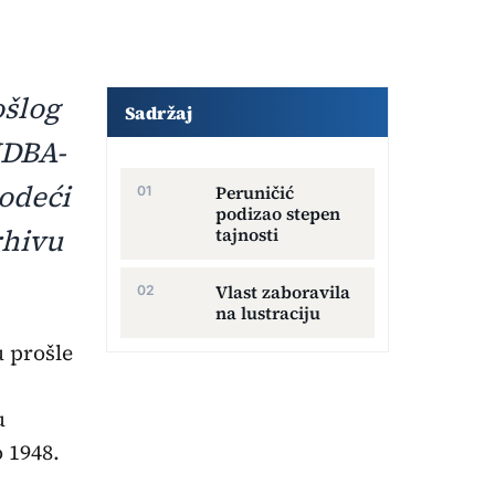
Dodatni sadržaj članka
ošlog
Sadržaj
UDBA-
vodeći
Peruničić
podizao stepen
rhivu
tajnosti
Vlast zaboravila
na lustraciju
u prošle
u
 1948.