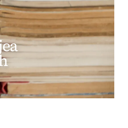
jea
ih