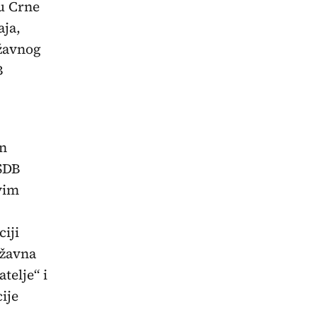
u Crne
aja,
ržavnog
B
en
 SDB
ovim
iji
ržavna
telje“ i
ije