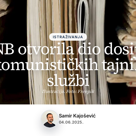
ISTRAŽIVANJA
B otvorila dio dosi
omunističkih tajn
službi
Ilustracija. Foto: Freepik
Samir Kajošević
04.06.2025.