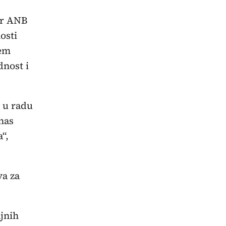
tor ANB
osti
jem
dnost i
 u radu
nas
“,
va za
ajnih