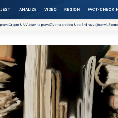
IJESTI
ANALIZE
VIDEO
REGION
FACT-CHECKI
 prava
Crypto & AI
Vladavina prava
Životna sredina & održivi razvoj
Intervju
Ekono