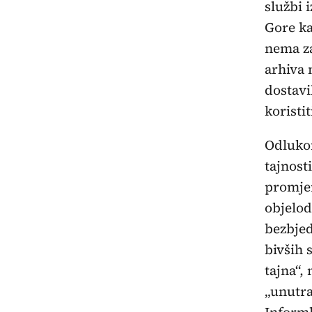
službi 
Gore ka
nema za
arhiva 
dostavi
koristit
Odlukom
tajnost
promjen
objelod
bezbjed
bivših 
tajna“,
„unutra