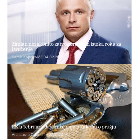
Zimian nezakonito zatvoren nakon isteka roka za
izručenje
Samir Kajošević | 04.02.2026.
EK u februaru daje mišljenje o Zakonu o oružju
Anastasija Orlandić | 27.01.2026.