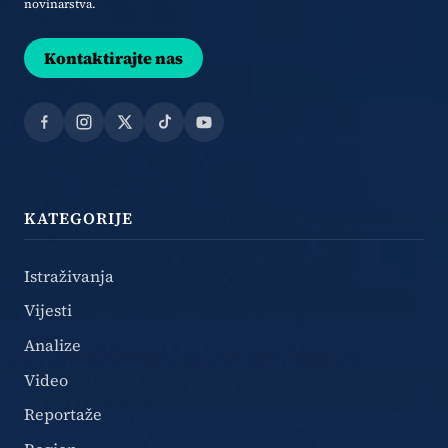
novinarstva.
Kontaktirajte nas
Facebook
Instagram
X
TikTok
YouTube
KATEGORIJE
Istraživanja
Vijesti
Analize
Video
Reportaže