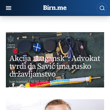
Vladavina prava
Preskoči na sadržaj
Pre
BIRN
Vladavina prava
Akcija „Lugansk“: Advokat
tvrdi da Savić ima rusko
državljanstvo
Ivan Ivanović | 10.02.2026.