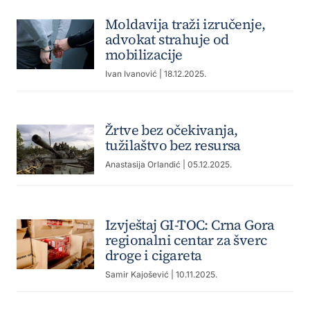
Moldavija traži izručenje,
advokat strahuje od
mobilizacije
Ivan Ivanović
| 18.12.2025.
Žrtve bez očekivanja,
tužilaštvo bez resursa
Anastasija Orlandić
| 05.12.2025.
Izvještaj GI-TOC: Crna Gora
regionalni centar za šverc
droge i cigareta
Samir Kajošević
| 10.11.2025.