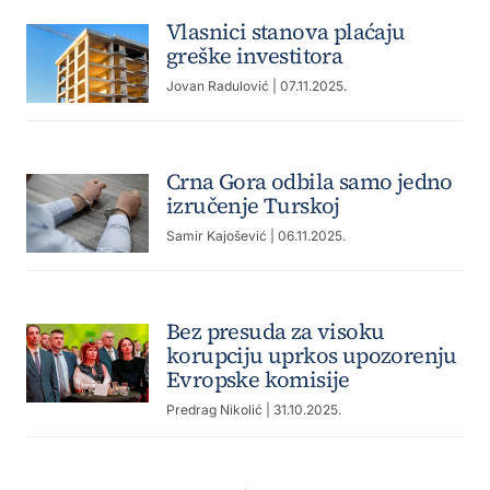
Vlasnici stanova plaćaju
greške investitora
Jovan Radulović
| 07.11.2025.
Crna Gora odbila samo jedno
izručenje Turskoj
Samir Kajošević
| 06.11.2025.
Bez presuda za visoku
korupciju uprkos upozorenju
Evropske komisije
Predrag Nikolić
| 31.10.2025.