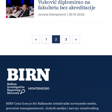
Vuković diplomirao na
fakultetu bez akreditacije
Jovana Damjanović
| 30.10.2025.
<
1
2
3
>
BIRN Crna Gora je dio Balkanske istraživačke novinarske mreže,
posvećen transparentnosti, slobodi medija i razvoju istraživačkog