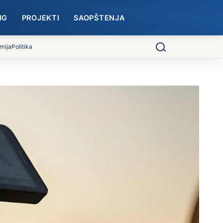
NG
PROJEKTI
SAOPŠTENJA
mija
Politika
Pretraga