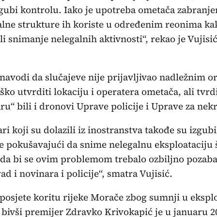
gubi kontrolu. Iako je upotreba ometača zabranje
lne strukture ih koriste u određenim reonima ka
ili snimanje nelegalnih aktivnosti“, rekao je Vujisić
 navodi da slučajeve nije prijavljivao nadležnim 
teško utvrditi lokaciju i operatera ometača, ali tvrd
ru“ bili i dronovi Uprave policije i Uprave za nek
ri koji su dolazili iz inostranstva takođe su izgubi
 pokušavajući da snime nelegalnu eksploataciju 
da bi se ovim problemom trebalo ozbiljno pozabav
ad i novinara i policije“, smatra Vujisić.
osjete koritu rijeke Morače zbog sumnji u eksplo
 bivši premijer Zdravko Krivokapić je u januaru 2