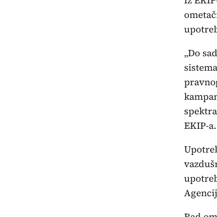
ometači
upotre
„Do sad
sistema
pravnog
kampanj
spektra
EKIP-a.
Upotreb
vazdušn
upotreb
Agencij
Rad ome