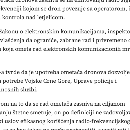
rekvenciji kojom se dron povezuje sa operatorom, 
 kontrola nad letjelicom.
Zakonu o elektronskim komunikacijama, inspekto
vlašćenja da ograniče, zabrane rad i privremen
 koja ometa rad elektronskih komunikacionih mr
-a tvrde da je upotreba ometača dronova dozvolj
 potrebe Vojske Crne Gore, Uprave policije i
nosnih službi.
rom na to da se rad ometača zasniva na ciljanom
anju štetne smetnje, on po definiciji ne zadovolja
i uslov efikasnog korišćenja radio-frekvencijsko
, te se kao takav ne može proizvoditi, uvoziti niti k