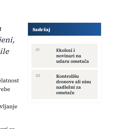
Dodatni sadržaj članka
a
Sadržaj
eni,
ile
Ekolozi i
novinari na
udaru ometača
Kontrolišu
elatnost
dronove ali nisu
nadležni za
rebe
ometače
vljanje
ezi sa