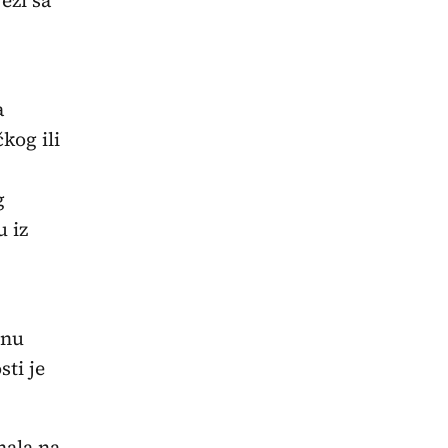
a
kog ili
g
u iz
rnu
ti je
nala na