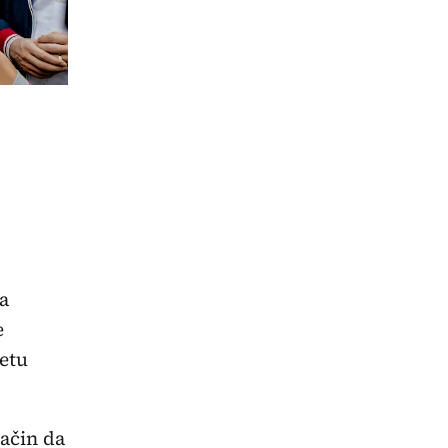
ta
e
etu
ačin da