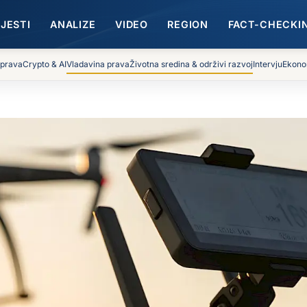
IJESTI
ANALIZE
VIDEO
REGION
FACT-CHECKI
 prava
Crypto & AI
Vladavina prava
Životna sredina & održivi razvoj
Intervju
Ekono