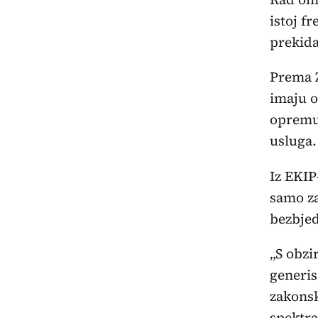
istoj f
prekida
Prema 
imaju o
opremu
usluga.
Iz EKIP
samo za
bezbjed
„S obzi
generis
zakonsk
spektra