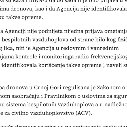
ma dronova, kao i da Agencija nije identifikovala
bu takve opreme.
a Agenciji nije podnijeta nijedna prijava ometanj
 bespilotnih vazduhoplova od strane bilo kog fizič
 lica, niti je Agencija u redovnim i vanrednim
ama kontrole i monitoringa radio-frekvencijsko
 identifikovala korišćenje takve opreme“, naveli s
a dronova u Crnoj Gori regulisana je Zakonom o
om saobraćaju i Pravilnikom o uslovima za sigu
u sistema bespilotnih vazduhoplova a u nadležnos
e za civilno vazduhoplovstvo (ACV).
tača dronova zasniva se na emitovanju radio sig