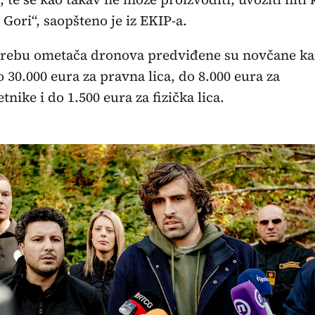
 Gori“, saopšteno je iz EKIP-a.
trebu ometača dronova predviđene su novčane ka
o 30.000 eura za pravna lica, do 8.000 eura za
tnike i do 1.500 eura za fizička lica.