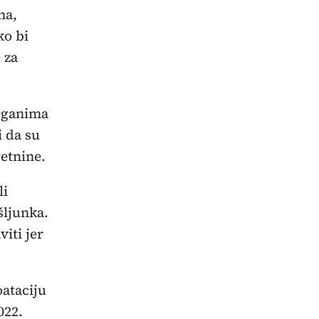
na,
ko bi
 za
organima
i da su
retnine.
li
šljunka.
iti jer
ataciju
022.