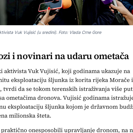
ktivista Vuk Vujisić (u sredini). Foto: Vlada Crne Gore
ozi i novinari na udaru ometača
i aktivista Vuk Vujisić, koji godinama ukazuje na
itu eksploataciju šljunka iz korita rijeka Morače i
, tvrdi da se tokom terenskih istraživanja više pu
sa ometačima dronova. Vujisić godinama istražuj
nu eksploataciju šljunka kojom je državnom budž
ena milionska šteta.
 praktično onesposobili upravljanje dronom, na n