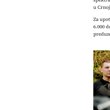
u Crnoj
Za upo
6.000 d
preduze