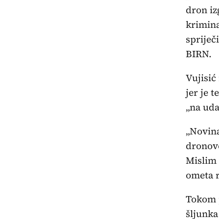
dron iz
krimina
spriječ
BIRN.
Vujisić
jer je 
„na uda
„Novina
dronove
Mislim 
ometa r
Tokom p
šljunka