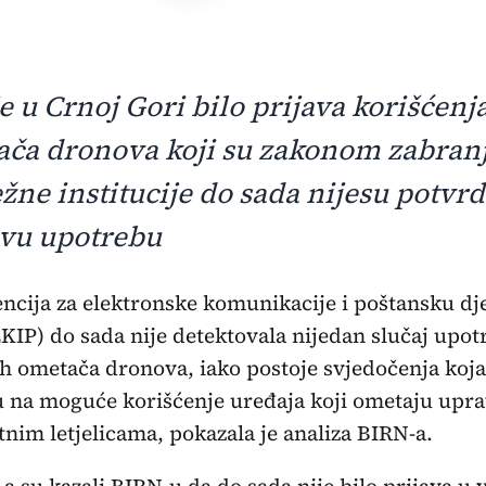
je u Crnoj Gori bilo prijava korišćenj
ča dronova koji su zakonom zabranj
žne institucije do sada nijesu potvrd
vu upotrebu
encija za elektronske komunikacije i poštansku dj
EKIP) do sada nije detektovala nijedan slučaj upot
ih ometača dronova, iako postoje svjedočenja koja
 na moguće korišćenje uređaja koji ometaju upra
tnim letjelicama, pokazala je analiza BIRN-a.
-a su kazali BIRN-u da do sada nije bilo prijava u v