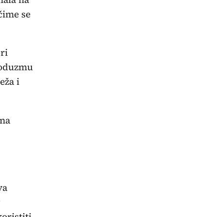
čime se
ri
o oduzmu
eža i
ena
va
g
oristiti