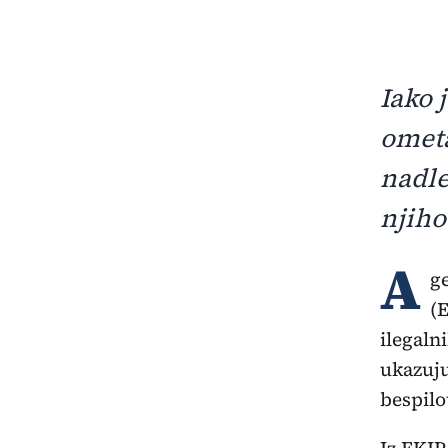
Iako 
ometa
nadle
njiho
A
g
(
ilegaln
ukazuju
bespilo
Iz EKIP