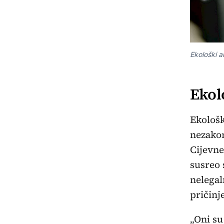
Ekološki a
Ekol
Ekološk
nezakon
Cijevne
susreo 
nelegal
pričinj
„Oni su