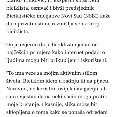
Marko Trifković, IT ekspert i strastveni
biciklista, osnivač i bivši predsjednik
Biciklističke inicijative Novi Sad (NSBI) kaže
da o privatnosti ne razmišlja veliki broj
biciklista.
On je uvjeren da je biciklizam jedan od
najčešćih primjera kako internet podaci o
ljudima mogu biti prikupljeni i iskorišteni.
"To ima veze sa mojim aktivnim stilom
života. Biciklom idem u radnju ili na pijacu.
Naravno, ne koristim uvijek navigaciju, ali
sam svjestan da na neki način mogu pratiti
moje kretanje. I kasnije, slika može biti
sklopljena o tome kako se ponaša određeni