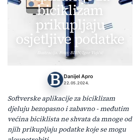
biciklizam
prikupljaju
osjetljive podatke
Ilustracija. Foto: BIRN/Igor Vujčić
Danijel Apro
22.05.2024.
Softverske aplikacije za biciklizam
djeluju bezopasno i zabavno - međutim
većina biciklista ne shvata da mnoge od
njih prikupljaju podatke koje se mogu
zloupotrebiti