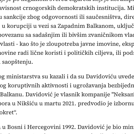
avisnost crnogorskih demokratskih institucija. Mi
 sankcije zbog odgovornosti ili saučesništva, dire
 u korupciji u vezi sa Zapadnim Balkanom, uključ
povezanu sa sadašnjim ili bivšim zvaničnikom vla
lasti - kao što je zloupotreba javne imovine, eksp
vine radi lične koristi i političkih ciljeva, ili pod
u saopštenju.
og ministarstva su kazali i da su Davidoviću uved
og koruptivnih aktivnosti i ugrožavanja bezbijedn
alkanu. Davidović je vlasnik kompanije "Neksan
bora u Nikšiću u martu 2021. predvodio je izbornu
okret“.
 u Bosni i Hercegovini 1992. Davidović je bio min