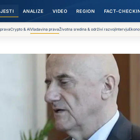
IJESTI
ANALIZE
VIDEO
REGION
FACT-CHECKI
 prava
Crypto & AI
Vladavina prava
Životna sredina & održivi razvoj
Intervju
Ekono