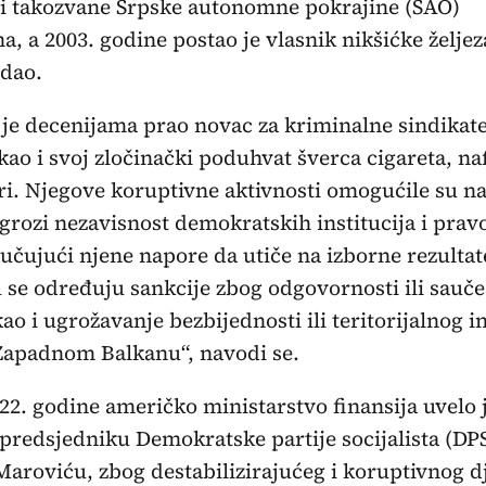
di takozvane Srpske autonomne pokrajine (SAO)
, a 2003. godine postao je vlasnik nikšićke željez
odao.
je decenijama prao novac za kriminalne sindikate,
 kao i svoj zločinački poduhvat šverca cigareta, naf
ri. Njegove koruptivne aktivnosti omogućile su n
grozi nezavisnost demokratskih institucija i prav
jučujući njene napore da utiče na izborne rezultate
 se određuju sankcije zbog odgovornosti ili sauče
ao i ugrožavanje bezbijednosti ili teritorijalnog i
Zapadnom Balkanu“, navodi se.
22. godine američko ministarstvo finansija uvelo 
predsjedniku Demokratske partije socijalista (DP
Maroviću, zbog destabilizirajućeg i koruptivnog d