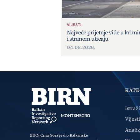
VIJESTI
Najveće prijetnje vide u krim
i stranom uticaju
04.08.2026.
KATE
Istraž
Vijesti
Anali
BIRN Crna Gora je dio Balkanske