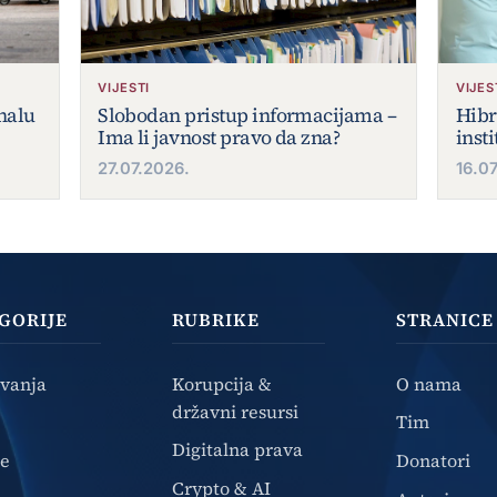
VIJESTI
VIJES
inalu
Slobodan pristup informacijama –
Hibr
Ima li javnost pravo da zna?
inst
27.07.2026.
16.0
GORIJE
RUBRIKE
STRANICE
ivanja
Korupcija &
O nama
državni resursi
Tim
Digitalna prava
ze
Donatori
Crypto & AI