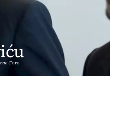
iću
Crne Gore