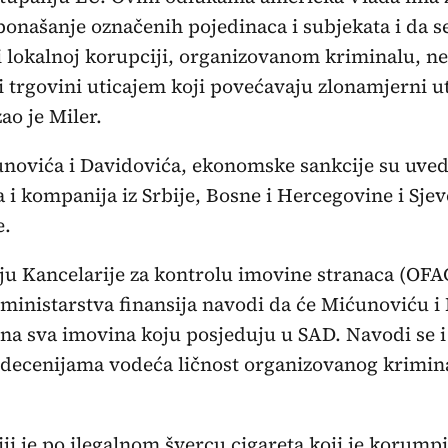
ponašanje označenih pojedinaca i subjekata i da s
i lokalnoj korupciji, organizovanom kriminalu, n
 trgovini uticajem koji povećavaju zlonamjerni ut
zao je Miler.
novića i Davidovića, ekonomske sankcije su uved
 i kompanija iz Srbije, Bosne i Hercegovine i Sje
e.
ju Kancelarije za kontrolu imovine stranaca (OFA
ministarstva finansija navodi da će Mićunoviću i
ana sva imovina koju posjeduju u SAD. Navodi se i
decenijama vodeća ličnost organizovanog krimin
ji je po ilegalnom švercu cigareta koji je korumpi