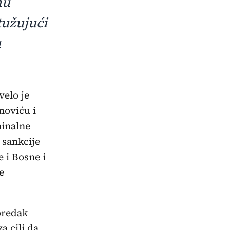
nu
tužujući
u
noviću i
minalne
 sankcije
 i Bosne i
e
predak
 cilj da