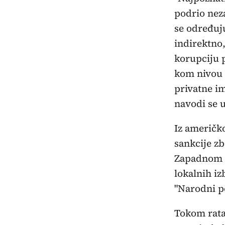
podrio nez
se određuju
indirektno,
korupciju 
kom nivou v
privatne imo
navodi se 
Iz američk
sankcije zb
Zapadnom B
lokalnih iz
"Narodni p
Tokom rata