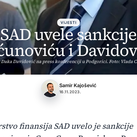
VIJESTI
SAD uvele sankcije
ćunoviću i Davidov
Daka Davidović na press konferenciji u Podgorici. Foto: Vlada 
Samir Kajošević
16.11.2023.
stvo finansija SAD uvelo je sankcije