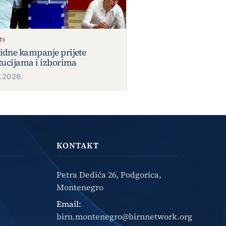
TI
idne kampanje prijete
itucijama i izborima
7.2026.
KONTAKT
Petra Dedića 26, Podgorica,
Montenegro
Email:
birn.montenegro@birnnetwork.org