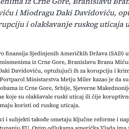
enima iz Crne Gore, Branislavu Bra
iću i Miodragu Daki Davidoviću, op
rupciju i olakšavanje ruskog uticaja 
iznismenima iz Crne Gore, Branislavu Branu Miću
aki Davidoviću, optužujući ih za korupciju i kri
 Portparol Ministarstva Metju Miler kazao je da su
obama iz Crne Gore, Srbije, Sjeverne Makednonije
 koje su olakšavale ruski uticaj ili čije koruptivn
imaju koristi od ruskog uticaja.
ci i subjekti takođe ometaju ključne reforme i na
tupanju EU. Ovim odlukama američka Vlada ima za