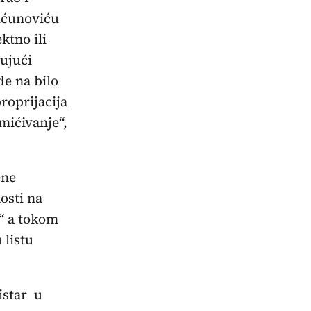
ćunoviću
ktno ili
ujući
de na bilo
roprijacija
mićivanje“,
ene
osti na
“ a tokom
 listu
istar u