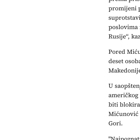
promijeni 
suprotstav
poslovima i
Rusije“, ka
Pored Miću
deset osoba
Makedonij
U saopšten
američkog 
biti blokir
Mićunović 
Gori.
"Najpoznati