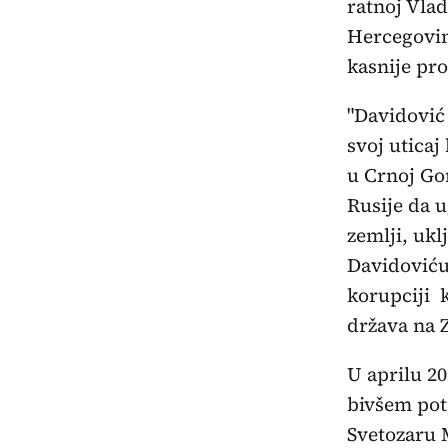
ratnoj Vla
Hercegovina
kasnije pr
"Davidović 
svoj uticaj
u Crnoj Go
Rusije da u
zemlji, ukl
Davidoviću
korupciji k
država na 
U aprilu 20
bivšem pot
Svetozaru 