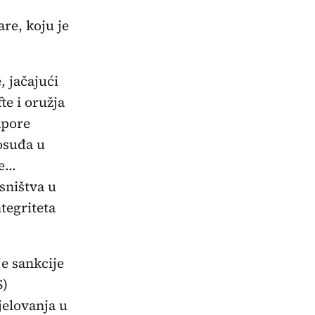
are, koju je
 jačajući
te i oružja
apore
osuđa u
...
sništva u
ntegriteta
je sankcije
S)
jelovanja u