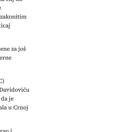
e
ezakonitim
icaj
ene za još
verne
C)
 Davidoviću
 da je
ala u Crnoj
rao i