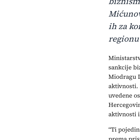
biznism
Mićunov
ih za ko
regionu
Ministarstvo finansija Sjedinjenih Američkih Država (SAD) uvelo je
sankcije b
Miodragu D
aktivnosti.
uvedene os
Hercegovine
aktivnosti 
“Ti pojedin
prema pris