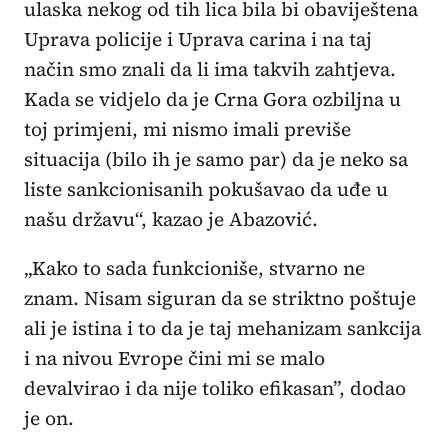
ulaska nekog od tih lica bila bi obaviještena
Uprava policije i Uprava carina i na taj
način smo znali da li ima takvih zahtjeva.
Kada se vidjelo da je Crna Gora ozbiljna u
toj primjeni, mi nismo imali previše
situacija (bilo ih je samo par) da je neko sa
liste sankcionisanih pokušavao da uđe u
našu državu“, kazao je Abazović.
„Kako to sada funkcioniše, stvarno ne
znam. Nisam siguran da se striktno poštuje
ali je istina i to da je taj mehanizam sankcija
i na nivou Evrope čini mi se malo
devalvirao i da nije toliko efikasan”, dodao
je on.