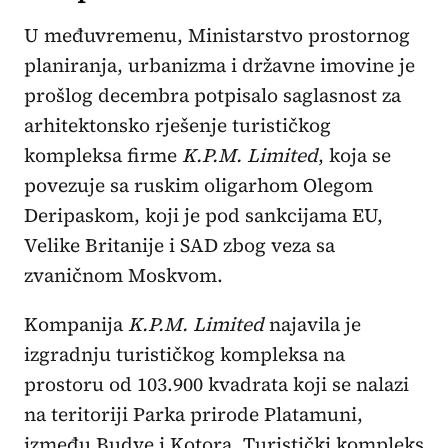
U međuvremenu, Ministarstvo prostornog
planiranja, urbanizma i državne imovine je
prošlog decembra potpisalo saglasnost za
arhitektonsko rješenje turističkog
kompleksa firme
K.P.M. Limited
, koja se
povezuje sa ruskim oligarhom Olegom
Deripaskom, koji je pod sankcijama EU,
Velike Britanije i SAD zbog veza sa
zvaničnom Moskvom.
Kompanija
K.P.M. Limited
najavila je
izgradnju turističkog kompleksa na
prostoru od 103.900 kvadrata koji se nalazi
na teritoriji Parka prirode Platamuni,
između Budve i Kotora. Turistički kompleks