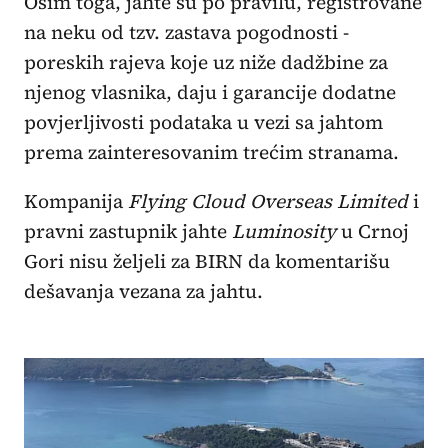
Osim toga, jahte su po pravilu, registrovane
na neku od tzv. zastava pogodnosti -
poreskih rajeva koje uz niže dadžbine za
njenog vlasnika, daju i garancije dodatne
povjerljivosti podataka u vezi sa jahtom
prema zainteresovanim trećim stranama.
Kompanija
Flying Cloud Overseas Limited
i
pravni zastupnik jahte
Luminosity
u Crnoj
Gori nisu željeli za BIRN da komentarišu
dešavanja vezana za jahtu.