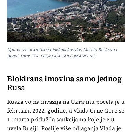
Uprava za nekretnine blokirala imovinu Marata Baširova u
Budvi. Foto: EPA-EFE/KOČA SULEJMANOVIĆ
Blokirana imovina samo jednog
Rusa
Ruska vojna invazija na Ukrajinu počela je u
februaru 2022. godine, a Vlada Crne Gore se
1. marta pridužila sankcijama koje je EU
uvela Rusiji. Poslije više odlaganja Vlada je