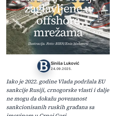
zaglavljene u
offshore
mrežama
Ilustracija. Foto: BIRN/Enis Mehmeti
Siniša Luković
24.09.2025.
Iako je 2022. godine Vlada podržala EU
sankcije Rusiji, crnogorske vlasti i dalje
ne mogu da dokažu povezanost
sankcionisanih ruskih građana sa
imovinom u Crnoj Gori.