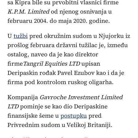
sa Kipra bile su prvobitni vlasnici firme
K.P.M. Limited
od njenog osnivanja u
februaru 2004. do maja 2020. godine.
U
tužbi
pred okružnim sudom u Njujorku iz
prošlog februara državni tužilac je, između
ostalog, naveo da je kao direktor
firme
Tangril Equities LTD
upisan
Deripaskin rođak Pavel Ezubov kao i da je
firma pod kontrolom ruskog oligarha.
Kompanija
Gavroche Investment Limited
LTD
pominje se kao dio Deripaskine
finansijske šeme u
postupku
pred
Privrednim sudom u Velikoj Britaniji.