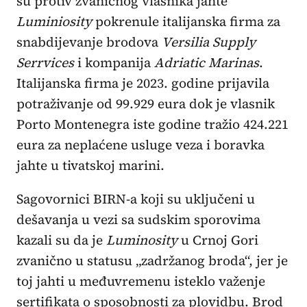
su protiv zvaničnog vlasnika jahte
Luminiosity
pokrenule italijanska firma za
snabdijevanje brodova
Versilia Supply
Serrvices
i kompanija
Adriatic Marinas
.
Italijanska firma je 2023. godine prijavila
potraživanje od 99.929 eura dok je vlasnik
Porto Montenegra iste godine tražio 424.221
eura za neplaćene usluge veza i boravka
jahte u tivatskoj marini.
Sagovornici BIRN-a koji su uključeni u
dešavanja u vezi sa sudskim sporovima
kazali su da je
Luminosity
u Crnoj Gori
zvanično u statusu „zadržanog broda“, jer je
toj jahti u međuvremenu isteklo važenje
sertifikata o sposobnosti za plovidbu. Brod