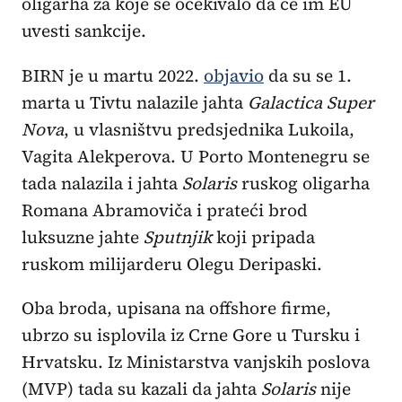
oligarha za koje se očekivalo da će im EU
uvesti sankcije.
BIRN je u martu 2022.
objavio
da su se 1.
marta u Tivtu nalazile jahta
Galactica Super
Nova
, u vlasništvu predsjednika Lukoila,
Vagita Alekperova. U Porto Montenegru se
tada nalazila i jahta
Solaris
ruskog oligarha
Romana Abramoviča i prateći brod
luksuzne jahte
Sputnjik
koji pripada
ruskom milijarderu Olegu Deripaski.
Oba broda, upisana na offshore firme,
ubrzo su isplovila iz Crne Gore u Tursku i
Hrvatsku. Iz Ministarstva vanjskih poslova
(MVP) tada su kazali da jahta
Solaris
nije