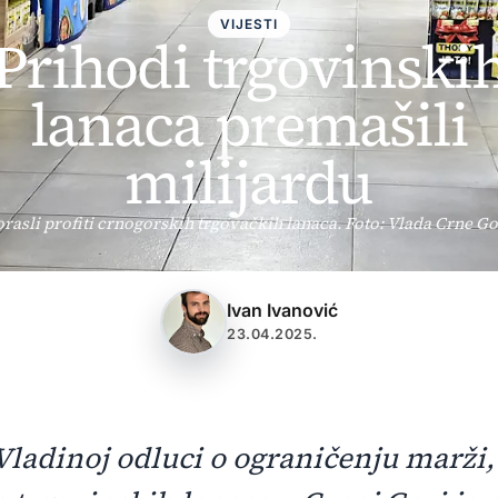
VIJESTI
Prihodi trgovinski
lanaca premašili
milijardu
rasli profiti crnogorskih trgovačkih lanaca. Foto: Vlada Crne G
Ivan Ivanović
23.04.2025.
ladinoj odluci o ograničenju marži,