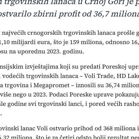
 trgovinskih lanaca u Crnoj Gori je 
stvarilo zbirni profit od 36,7 milion
 1,10 milijardi eura, što je 159 miliona, odnosno 16
osu na uporednu 2023. godinu.
sijskim izvještajima koji su predati Poreskoj upra
i vodećih trgovinskih lanaca – Voli Trade, HD Lak
 trgovina i Megapromet – iznosili su 36,74 milion
o više nego u 2023. Podaci Poreske uprave pokazuj
e godine svi trgovinski lanci, i pored većih rasho
.
ovinski lanac Voli ostvario prihod od 368 miliona 
6,32 miliona, što je za četiri odsto bolji rezultat n