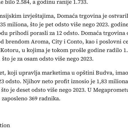
e bilo 2.584, a godinu ranije 1.733.
sijskim izvještajima, Domaća trgovina je ostvari
,35 miliona, što je pet odsto više nego 2023. godin
odu prihodi porasli za 12 odsto. Domaća trgovina
d brendom Aroma, City i Conto, kao i poslovni c
 Kotoru, u kojima je tokom prošle godine radilo 1
 što je za osam odsto više nego 2023.
, koji upravlja marketima u opštini Budva, imao 
23 odsto. Njihov neto profit iznosio je 1,83 milion
 što je deset odsto više nego 2023. U Megaprometu
o zaposleno 369 radnika.