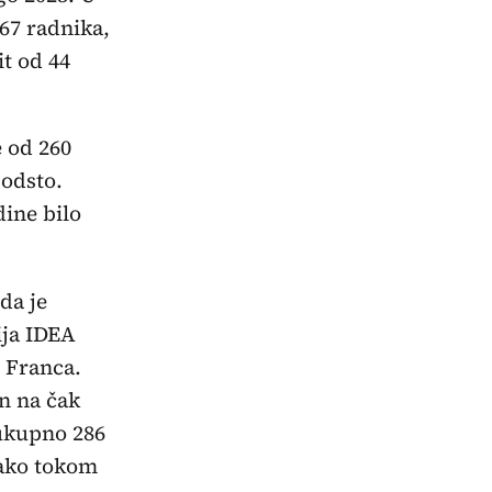
67 radnika,
t od 44
 od 260
 odsto.
ine bilo
da je
ija IDEA
 Franca.
an na čak
 ukupno 286
tako tokom