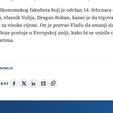
Ekonomskog fakulteta koji je održan 14. februara
, vlasnik Volija, Dragan Bokan, kazao je da trgova
i za visoke cijene. On je pozvao Vladu da smanji d
koje postoje u Evropskoj uniji, kako bi se snizile 
etima.
NOMIJA
EKST