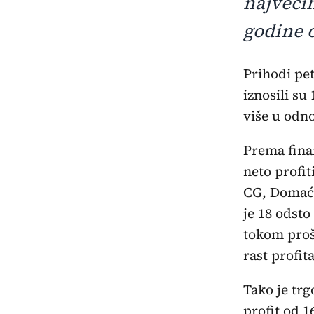
najvećih
godine o
Prihodi pet najvećih crnogorskih trgovinskih lanaca prošle godine
iznosili su
više u odn
Prema finan
neto profit
CG, Domaća
je 18 odst
tokom prošl
rast profita
Tako je trg
profit od 1