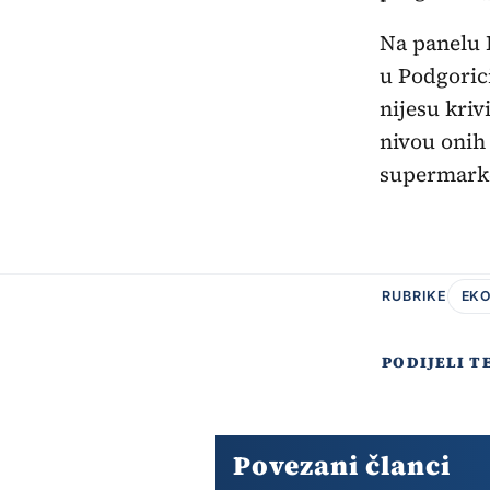
Na panelu 
u Podgorici
nijesu kriv
nivou onih 
supermark
RUBRIKE
EKO
PODIJELI T
Povezani članci