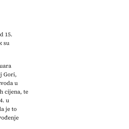
d 15.
k su
ruara
j Gori,
zvoda u
 cijena, te
4. u
a je to
ovođenje