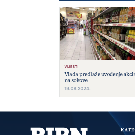
VIJESTI
Vlada predlaže uvođenje akciz
na sokove
19.08.2024.
KATE