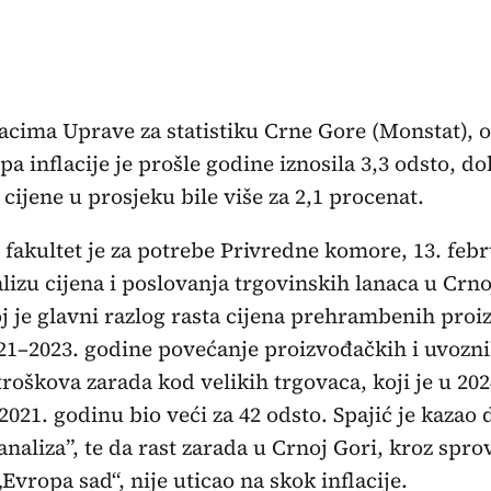
cima Uprave za statistiku Crne Gore (Monstat), o
pa inflacije je prošle godine iznosila 3,3 odsto, do
cijene u prosjeku bile više za 2,1 procenat.
fakultet je za potrebe Privredne komore, 13. feb
lizu cijena i poslovanja trgovinskih lanaca u Crno
j je glavni razlog rasta cijena prehrambenih proi
21–2023. godine povećanje proizvođačkih i uvoznih
troškova zarada kod velikih trgovaca, koji je u 202
021. godinu bio veći za 42 odsto. Spajić je kazao d
naliza”, te da rast zarada u Crnoj Gori, kroz spr
vropa sad“, nije uticao na skok inflacije.