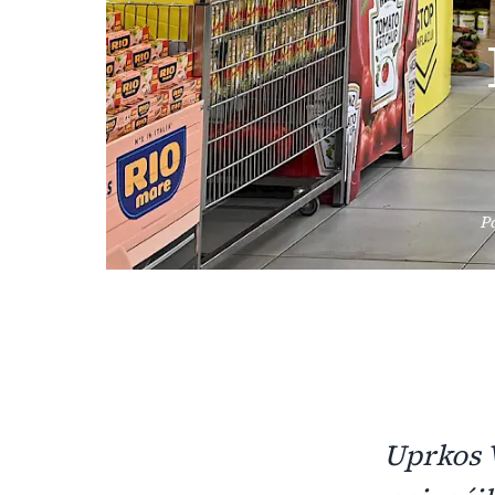
Po
Uprkos V