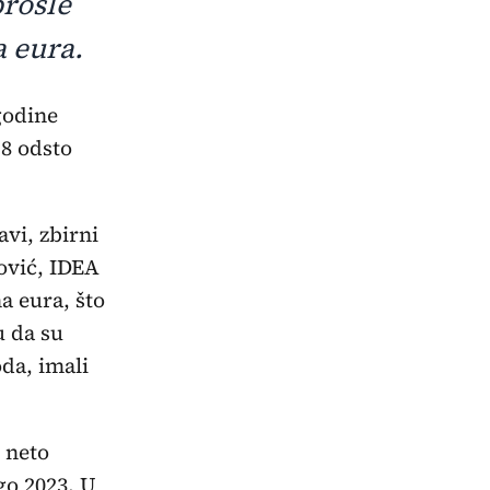
prošle
a eura.
,8 odsto
vi, zbirni
ović, IDEA
a eura, što
u da su
da, imali
i neto
ego 2023. U