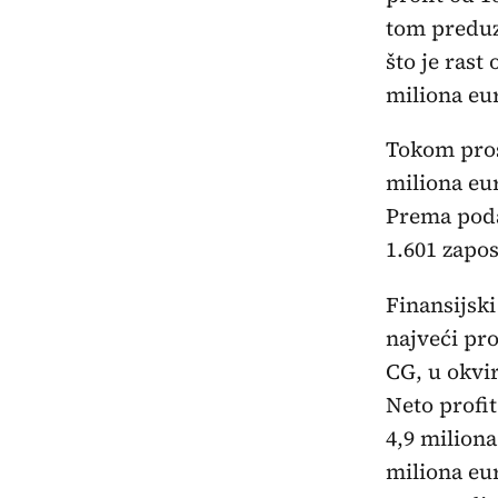
tom preduz
što je ras
miliona eu
Tokom proš
miliona eur
Prema poda
1.601 zapos
Finansijski
najveći pro
CG, u okvi
Neto profit
4,9 miliona
miliona eur