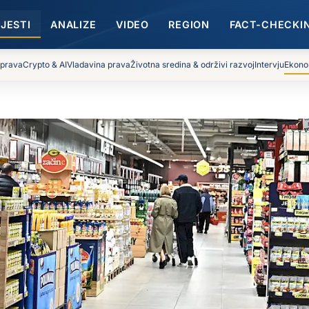
IJESTI
ANALIZE
VIDEO
REGION
FACT-CHECKI
 prava
Crypto & AI
Vladavina prava
Životna sredina & održivi razvoj
Intervju
Ekono