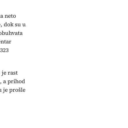
la neto
e, dok su u
 obuhvata
entar
.323
je rast
a, a prihod
 je prošle