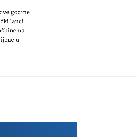
 ove godine
čki lanci
ažbine na
cijene u