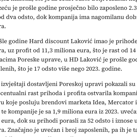
eću je prošle godine prosječno bilo zaposleno 2.3
t od dva odsto, dok kompanija ima nagomilanu dobi
ra.
le godine Hard discount Laković imao je prihode
a, uz profit od 11,3 miliona eura, što je rast od 14
cima Poreske uprave, u HD Laković je prošle god
lenih, što je 17 odsto više nego 2023. godine.
 izvještaji dostavljeni Poreskoj upravi pokazali su 
centualni rast prihoda i profita ostvarila kompan
ru koje posluju brendovi marketa Idea, Mercator i
 te kompanije je sa 1,9 miliona eura iz 2023. uveć
 eura, dok su prihodi porasli za 52 odsto i iznose
a. Značajno je uvećan i broj zaposlenih, pa ih je 