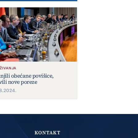
AŽIVANJA
jili obećane povišice,
vili nove poreze
8.2024.
KONTAKT