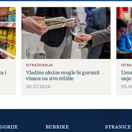
ISTRAŽIVANJA
ISTR
a i
Vladine akcize mogle bi gurnuti
Uman
vinare na sivo tržište
naja
30.07.2024.
05.0
GORIJE
RUBRIKE
STRANICE