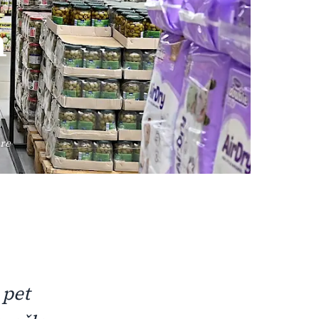
h
ore
 pet