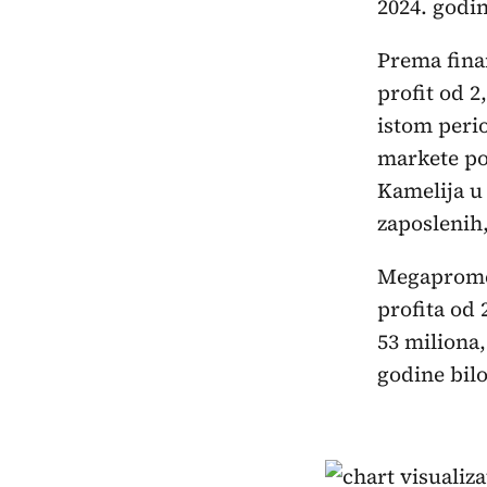
2024. godin
Prema finan
profit od 2
istom peri
markete po
Kamelija u
zaposlenih,
Megapromet
profita od 
53 miliona,
godine bil