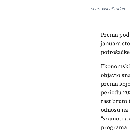
chart visualization
Prema poda
januara sto
potrošačke 
Ekonomski 
objavio ana
prema kojo
periodu 20
rast bruto 
odnosu na 2
“sramotna a
programa „E