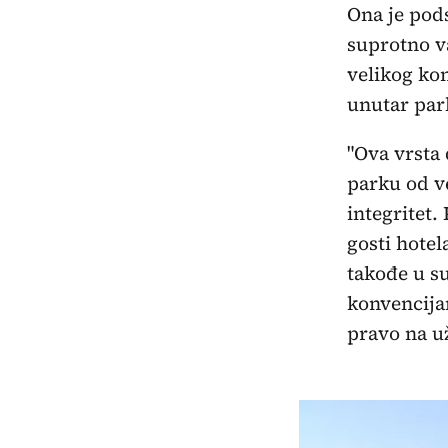
Ona je pods
suprotno v
velikog kon
unutar par
"Ova vrsta 
parku od ve
integritet.
gosti hotel
takođe u s
konvencija
pravo na už