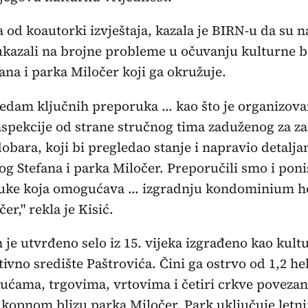
a od koautorki izvještaja, kazala je BIRN-u da su n
ukazali na brojne probleme u očuvanju kulturne b
ana i parka Miločer koji ga okružuje.
edam ključnih preporuka ... kao što je organizova
nspekcije od strane stručnog tima zaduženog za za
obara, koji bi pregledao stanje i napravio detaljan
og Stefana i parka Miločer. Preporučili smo i poni
uke koja omogućava ... izgradnju kondominium h
er," rekla je Kisić.
n je utvrđeno selo iz 15. vijeka izgrađeno kao kult
ivno središte Paštrovića. Čini ga ostrvo od 1,2 he
ćama, trgovima, vrtovima i četiri crkve poveza
kopnom blizu parka Miločer. Park uključuje letn