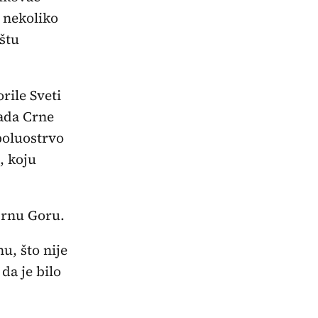
 nekoliko
aštu
orile Sveti
lada Crne
poluostrvo
, koju
 Crnu Goru.
u, što nije
da je bilo