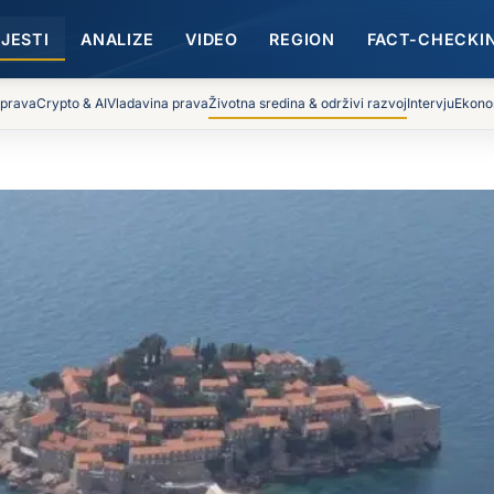
IJESTI
ANALIZE
VIDEO
REGION
FACT-CHECKI
 prava
Crypto & AI
Vladavina prava
Životna sredina & održivi razvoj
Intervju
Ekono
vaju stručnjaci