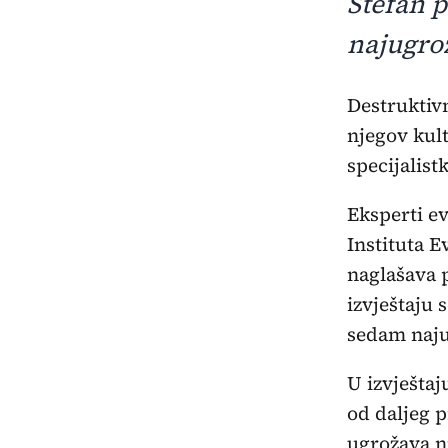
Stefan 
najugrož
Destruktivna i neprikladna gradnja na poluostrvu Sveti Stefan ugrožava
njegov kult
specijalist
Eksperti e
Instituta 
naglašava 
izvještaju 
sedam najug
U izvještaj
od daljeg p
ugrožava n