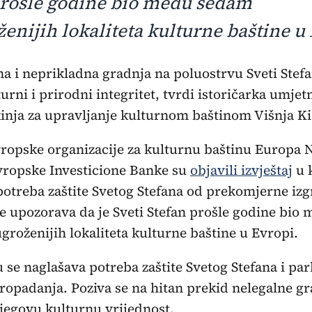
prošle godine bio među sedam
enijih lokaliteta kulturne baštine u
urni i prirodni integritet, tvrdi istoričarka umjetn
kinja za upravljanje kulturnom baštinom Višnja Ki
vropske organizacije za kulturnu baštinu Europa N
Evropske Investicione Banke su
objavili izvještaj
u 
potreba zaštite Svetog Stefana od prekomjerne izg
se upozorava da je Sveti Stefan prošle godine bio
roženijih lokaliteta kulturne baštine u Evropi.
u se naglašava potreba zaštite Svetog Stefana i pa
ropadanja. Poziva se na hitan prekid nelegalne gr
jegovu kulturnu vrijednost.