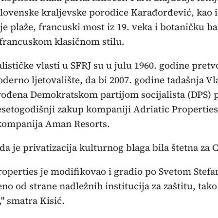
slovenske kraljevske porodice Karađorđević, kao i
je plaže, francuski most iz 19. veka i botaničku b
francuskom klasičnom stilu.
alističke vlasti u SFRJ su u julu 1960. godine pretv
derno ljetovalište, da bi 2007. godine tadašnja V
ođena Demokratskom partijom socijalista (DPS) 
esetogodišnji zakup kompaniji Adriatic Properties
kompanija Aman Resorts.
 da je privatizacija kulturnog blaga bila štetna za
roperties je modifikovao i gradio po Svetom Stefan
no od strane nadležnih institucija za zaštitu, tako 
" smatra Kisić.