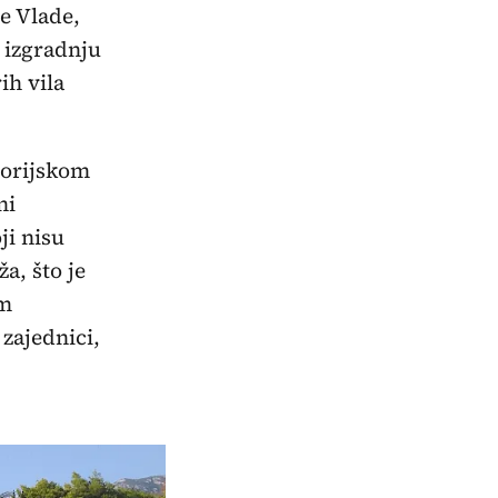
e Vlade,
 izgradnju
ih vila
storijskom
ni
ji nisu
a, što je
im
zajednici,