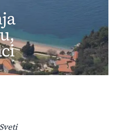
ja
u,
ci
Sveti