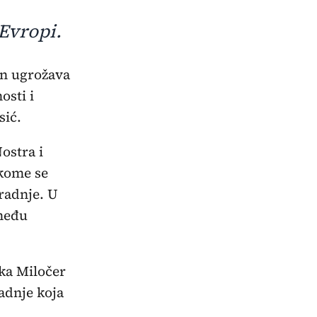
 Evropi.
osti i
sić.
ostra i
kome se
radnje. U
 među
rka Miločer
adnje koja