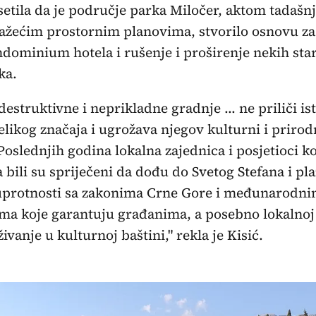
etila da je područje parka Miločer, aktom tadašnj
ažećim prostornim planovima, stvorilo osnovu za
dominium hotela i rušenje i proširenje nekih star
ka.
destruktivne i neprikladne gradnje ... ne priliči i
likog značaja i ugrožava njegov kulturni i prirod
 Poslednjih godina lokalna zajednica i posjetioci ko
a bili su spriječeni da dođu do Svetog Stefana i plaž
uprotnosti sa zakonima Crne Gore i međunarodn
ma koje garantuju građanima, a posebno lokalnoj 
ivanje u kulturnoj baštini," rekla je Kisić.