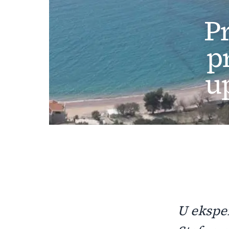
P
p
u
U eksper