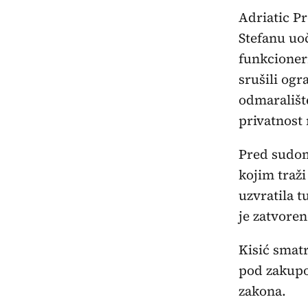
Adriatic Pr
Stefanu uoč
funkcioneri
srušili ogr
odmarališt
privatnost
Pred sudom
kojim traži
uzvratila 
je zatvore
Kisić smatr
pod zakupo
zakona.