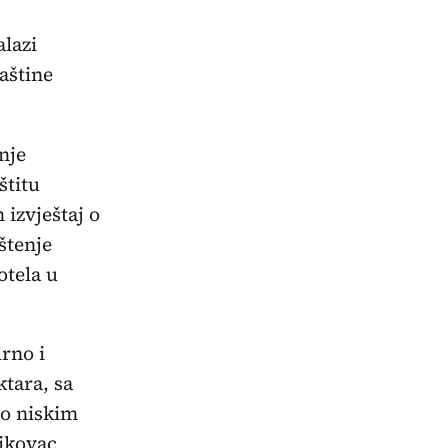
alazi
aštine
nje
štitu
 izvještaj o
štenje
otela u
urno i
ktara, sa
no niskim
jikovac