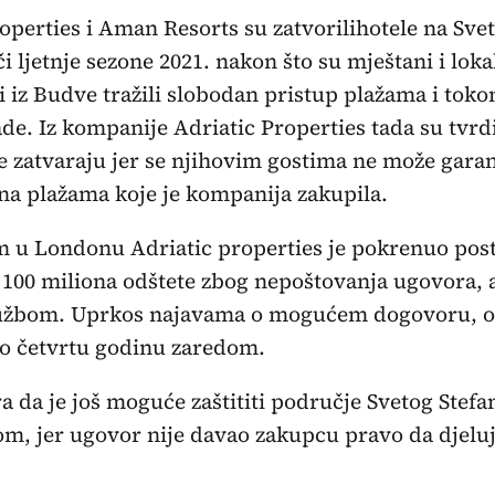
operties i Aman Resorts su zatvorilihotele na Sv
i ljetnje sezone 2021. nakon što su mještani i loka
 iz Budve tražili slobodan pristup plažama i tok
ade. Iz kompanije Adriatic Properties tada su tvrdi
e zatvaraju jer se njihovim gostima ne može garan
 na plažama koje je kompanija zakupila.
 u Londonu Adriatic properties je pokrenuo pos
 100 miliona odštete zbog nepoštovanja ugovora, a
tužbom. Uprkos najavama o mogućem dogovoru, o
no četvrtu godinu zaredom.
a da je još moguće zaštititi područje Svetog Stefan
m, jer ugovor nije davao zakupcu pravo da djelu