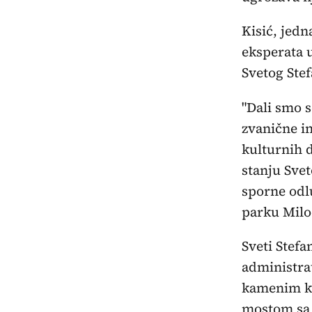
Kisić, jedn
eksperata 
Svetog Stef
"Dali smo s
zvanične i
kulturnih d
stanju Svet
sporne odl
parku Miloč
Sveti Stefa
administrat
kamenim ku
mostom sa 