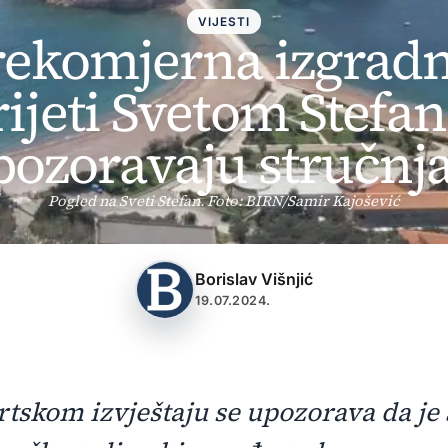
VIJESTI
rekomjerna izgradn
rijeti Svetom Stefan
pozoravaju stručnja
Pogled na Sveti Stefan. Foto: BIRN/Samir Kajošević
Borislav Višnjić
19.07.2024.
tskom izvještaju se upozorava da je 