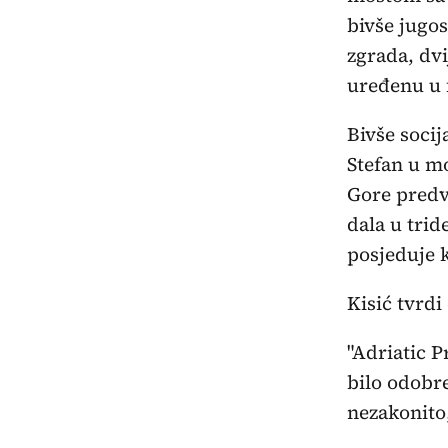
bivše jugo
zgrada, dvi
uređenu u 
Bivše socij
Stefan u mo
Gore predv
dala u trid
posjeduje 
Kisić tvrdi
"Adriatic P
bilo odobre
nezakonito,