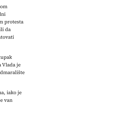
etom
lni
om protesta
li da
tovati
tupak
 Vlada je
dmaralište
a, iako je
je van