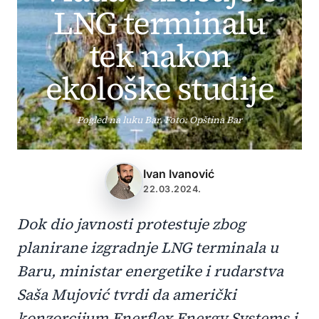
LNG terminalu
tek nakon
ekološke studije
Pogled na luku Bar. Foto: Opština Bar
Ivan Ivanović
22.03.2024.
Dok dio javnosti protestuje zbog
planirane izgradnje LNG terminala u
Baru, ministar energetike i rudarstva
Saša Mujović tvrdi da američki
konzorcijum Enerflex Energy Systems i