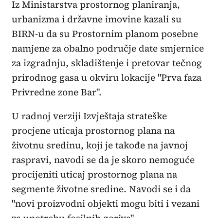
Iz Ministarstva prostornog planiranja,
urbanizma i državne imovine kazali su
BIRN-u da su Prostornim planom posebne
namjene za obalno područje date smjernice
za izgradnju, skladištenje i pretovar tečnog
prirodnog gasa u okviru lokacije "Prva faza
Privredne zone Bar".
U radnoj verziji Izvještaja strateške
procjene uticaja prostornog plana na
životnu sredinu, koji je takođe na javnoj
raspravi, navodi se da je skoro nemoguće
procijeniti uticaj prostornog plana na
segmente životne sredine. Navodi se i da
"novi proizvodni objekti mogu biti i vezani
za upotrebu fosilnih goriva".