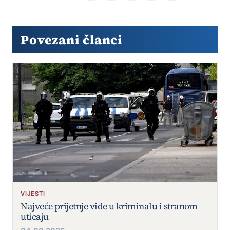
Povezani članci
VIJESTI
Najveće prijetnje vide u kriminalu i stranom
uticaju