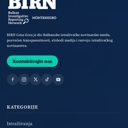
BIRN Crna Gora je dio Balkanske istraživačke novinarske mreže,
posvećen transparentnosti, slobodi medija i razvoju istraživačkog
novinarstva.
Kontaktirajte nas
Facebook
Instagram
X
TikTok
YouTube
KATEGORIJE
Istraživanja