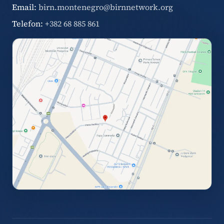
Email:
birn.montenegro@birnnetwork.org
Telefon:
+382 68 885 861