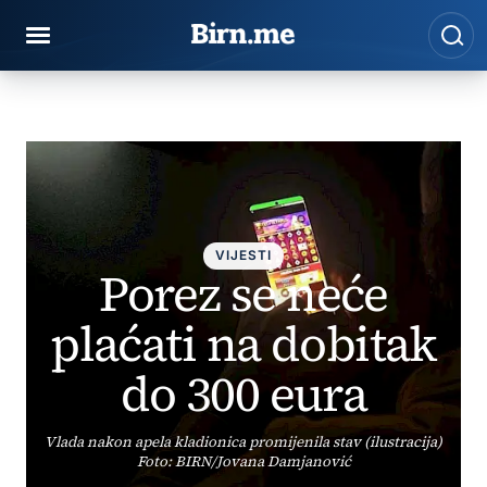
Preskoči na sadržaj
Pre
BIRN
Vijesti
Porez se neće plaćati na dobitak do 300 eura
VIJESTI
Porez se neće
plaćati na dobitak
do 300 eura
Vlada nakon apela kladionica promijenila stav (ilustracija)
Foto: BIRN/Jovana Damjanović