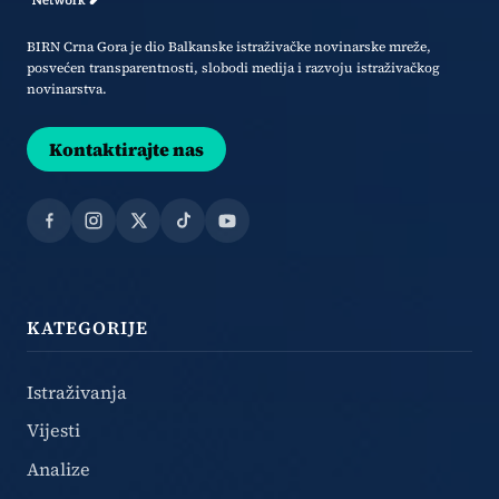
BIRN Crna Gora je dio Balkanske istraživačke novinarske mreže,
posvećen transparentnosti, slobodi medija i razvoju istraživačkog
novinarstva.
Kontaktirajte nas
Facebook
Instagram
X
TikTok
YouTube
KATEGORIJE
Istraživanja
Vijesti
Analize