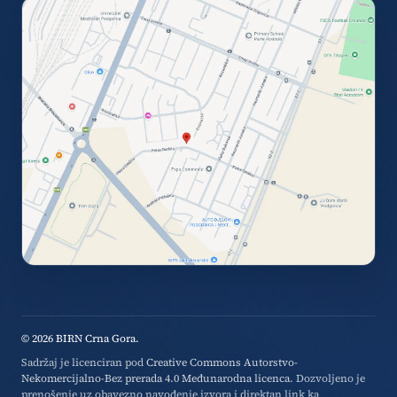
© 2026 BIRN Crna Gora.
Sadržaj je licenciran pod
Creative Commons Autorstvo-
Nekomercijalno-Bez prerada 4.0 Međunarodna licenca
. Dozvoljeno je
prenošenje uz obavezno navođenje izvora i direktan link ka