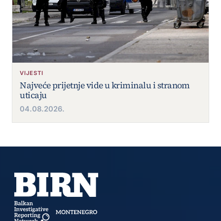
VIJESTI
Najveće prijetnje vide u kriminalu i stranom
uticaju
04.08.2026.