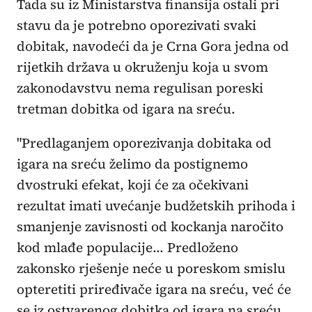
Tada su iz Ministarstva finansija ostali pri
stavu da je potrebno oporezivati svaki
dobitak, navodeći da je Crna Gora jedna od
rijetkih država u okruženju koja u svom
zakonodavstvu nema regulisan poreski
tretman dobitka od igara na sreću.
"Predlaganjem oporezivanja dobitaka od
igara na sreću želimo da postignemo
dvostruki efekat, koji će za očekivani
rezultat imati uvećanje budžetskih prihoda i
smanjenje zavisnosti od kockanja naročito
kod mlađe populacije... Predloženo
zakonsko rješenje neće u poreskom smislu
opteretiti priređivače igara na sreću, već će
se iz ostvarenog dobitka od igara na sreću