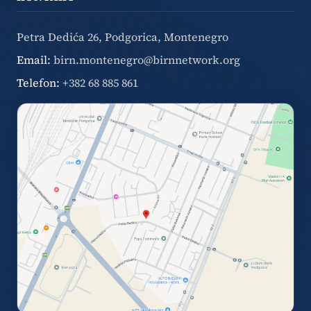
Petra Dedića 26, Podgorica, Montenegro
Email:
birn.montenegro@birnnetwork.org
Telefon:
+382 68 885 861