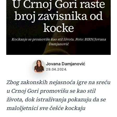
U Crnoj Gori raste
broj zavisnika od
kocke
Kockanje se promoviše kao stil života. Foto: BIRN/Jovana
Damjanović
Jovana Damjanović
29.04.2024.
Zbog zakonskih nejasnoća igre na sreću
u Crnoj Gori promovišu se kao stil
života, dok istraživanja pokazuju da se
maloljetnici sve češće kockaju