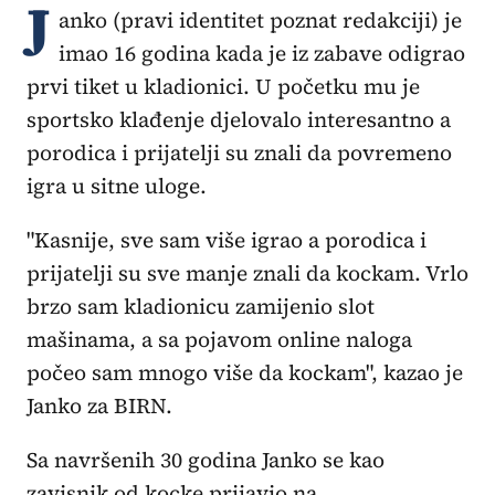
J
anko (pravi identitet poznat redakciji) je
imao 16 godina kada je iz zabave odigrao
prvi tiket u kladionici. U početku mu je
sportsko klađenje djelovalo interesantno a
porodica i prijatelji su znali da povremeno
igra u sitne uloge.
"Kasnije, sve sam više igrao a porodica i
prijatelji su sve manje znali da kockam. Vrlo
brzo sam kladionicu zamijenio slot
mašinama, a sa pojavom online naloga
počeo sam mnogo više da kockam", kazao je
Janko za BIRN.
Sa navršenih 30 godina Janko se kao
zavisnik od kocke prijavio na