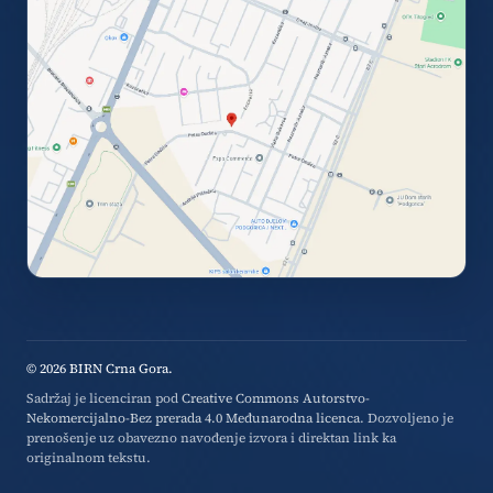
© 2026 BIRN Crna Gora.
Sadržaj je licenciran pod
Creative Commons Autorstvo-
Nekomercijalno-Bez prerada 4.0 Međunarodna licenca
. Dozvoljeno je
prenošenje uz obavezno navođenje izvora i direktan link ka
originalnom tekstu.