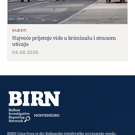
VIJESTI
Najveće prijetnje vide u kriminalu i stranom
uticaju
04.08.2026.
BIRN Crna Gora je dio Balkanske istraživačke novinarske mreže,