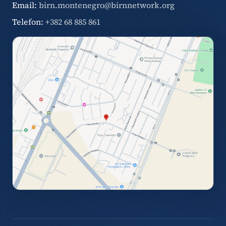
Email:
birn.montenegro@birnnetwork.org
Telefon:
+382 68 885 861