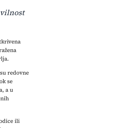
vilnost
tražena
lja.
 su redovne
ok se
a, a u
dnih
dice ili