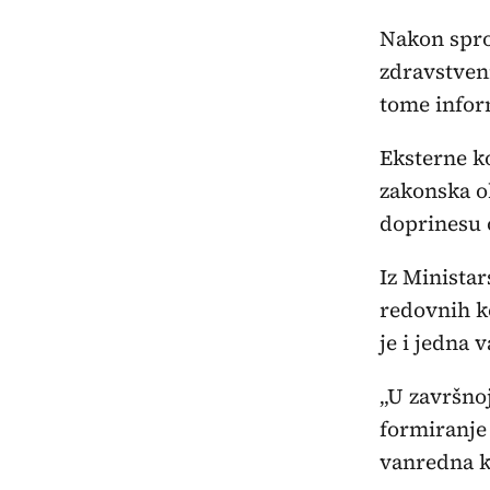
Nakon spro
zdravstven
tome infor
Eksterne k
zakonska ob
doprinesu o
Iz Ministar
redovnih k
je i jedna 
„U završnoj
formiranje
vanredna ko