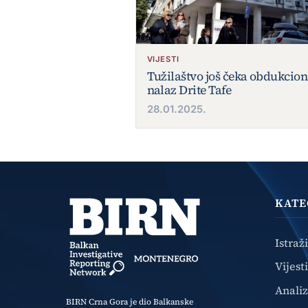
VIJESTI
Tužilaštvo još čeka obdukcion
nalaz Drite Tafe
28.01.2025.
KATE
Istraž
Vijesti
Anali
BIRN Crna Gora je dio Balkanske