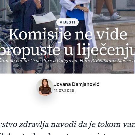
VIJESTI
Komisije ne vide
propuste u liječenj
linički centar Crne Gore u Podgorici. Foto: BIRN/Samir Kajošev
Jovana Damjanović
11.07.2025.
rstvo zdravlja navodi da je tokom va