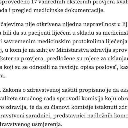
 sprovedeno 17 vanrednih eksternih provjera kvali
ada i pregled medicinske dokumentacije.
čajevima nije otkrivena nijedna nepravilnost u lij
u bili da su pacijenti liječeni u skladu sa medicin
i savremenim medicinskim protokolima liječenja 
j, u kom je na zahtjev Ministarstva zdravlja spro
ksterna provjera, predložene su mjere za uklanja
 koji su se odnosili na reviziju opisa poslova“, kaz
va.
 Zakona o zdravstvenoj zaštiti propisano je da ek
valiteta stručnog rada sprovodi komisija koju obr
o zdravlja, te da su članovi komisije istaknuti zd
dravstveni saradnici, predstavnici nadležnih komo
zdravstvenog usmjerenja.