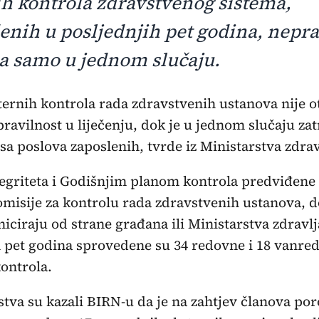
ih kontrola zdravstvenog sistema,
enih u posljednjih pet godina, nepra
a samo u jednom slučaju.
ravilnost u liječenju, dok je u jednom slučaju za
isa poslova zaposlenih, tvrde iz Ministarstva zdrav
egriteta i Godišnjim planom kontrola predviđene
omisije za kontrolu rada zdravstvenih ustanova, d
iciraju od strane građana ili Ministarstva zdravlj
h pet godina sprovedene su 34 redovne i 18 vanre
ontrola.
stva su kazali BIRN-u da je na zahtjev članova poro