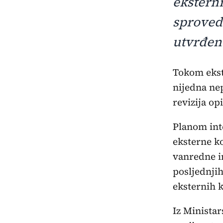
ekstern
sproved
utvrđen
Tokom eksternih kontrola rada zdravstvenih ustanova nije otkrivena
nijedna nep
revizija op
Planom int
eksterne k
vanredne in
posljednji
eksternih k
Iz Ministar