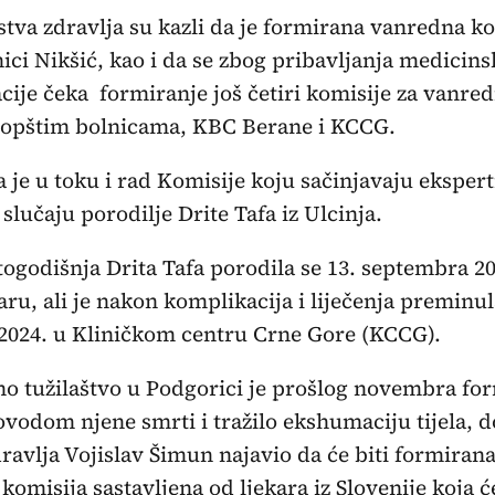
stva zdravlja su kazli da je formirana vanredna k
ici Nikšić, kao i da se zbog pribavljanja medicins
ije čeka formiranje još četiri komisije za vanre
 opštim bolnicama, KBC Berane i KCCG.
 je u toku i rad Komisije koju sačinjavaju eksperti
 slučaju porodilje Drite Tafa iz Ulcinja.
ogodišnja Drita Tafa porodila se 13. septembra 20
aru, ali je nakon komplikacija i liječenja preminul
024. u Kliničkom centru Crne Gore (KCCG).
no tužilaštvo u Podgorici je prošlog novembra fo
vodom njene smrti i tražilo ekshumaciju tijela, d
ravlja Vojislav Šimun najavio da će biti formiran
komisija sastavljena od ljekara iz Slovenije koja ć