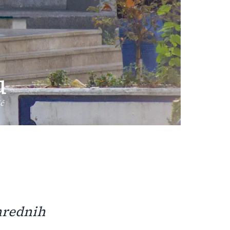
u
ić
nrednih