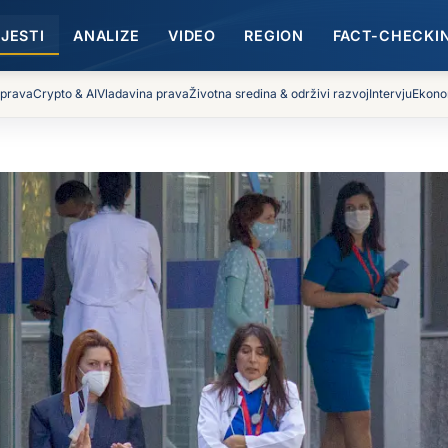
IJESTI
ANALIZE
VIDEO
REGION
FACT-CHECKI
 prava
Crypto & AI
Vladavina prava
Životna sredina & održivi razvoj
Intervju
Ekono