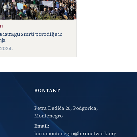
TI
e istragu smrti porodilje iz
nja
.2024.
KONTAKT
Petra Dedića 26, Podgorica,
Montenegro
Email:
birn.montenegro@birnnetwork.org