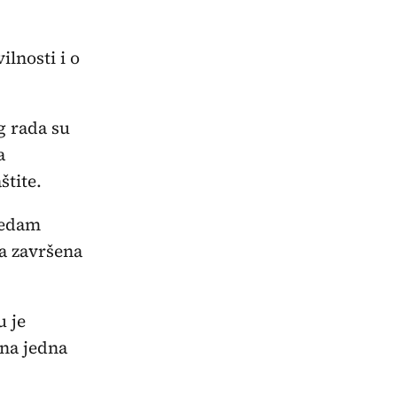
lnosti i o
g rada su
a
štite.
 sedam
a završena
u je
ana jedna