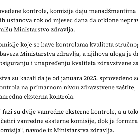
vedene kontrole, komisije daju menadžmentima
ih ustanova rok od mjesec dana da otklone nepravi
mišu Ministarstvo zdravlja.
omisije koje se bave kontrolama kvaliteta stručno
aveza Ministarstva zdravlja, a njihova uloga je d
siguranju i unapređenju kvaliteta zdravstvene za
stva su kazali da je od januara 2025. sprovedeno
ontrola na primarnom nivou zdravstvene zaštite, 
vanredna eksterna kontrola.
 fazi su dvije vanredne eksterne kontrole, a u tok
 četiri vanredne eksterne komisije, dok je formir
misija“, navode iz Ministarstva zdravlja.