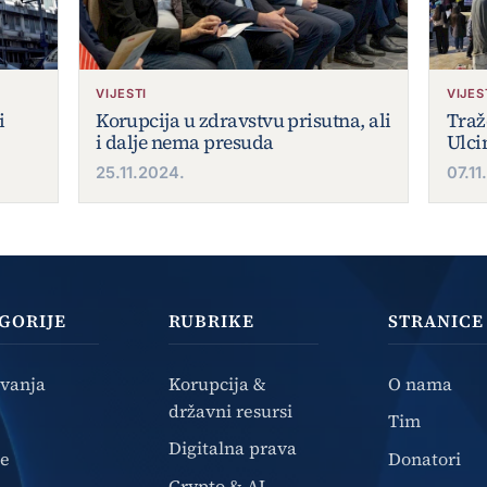
VIJESTI
VIJES
i
Korupcija u zdravstvu prisutna, ali
Traž
i dalje nema presuda
Ulci
25.11.2024.
07.11
GORIJE
RUBRIKE
STRANICE
ivanja
Korupcija &
O nama
državni resursi
Tim
Digitalna prava
ze
Donatori
Crypto & AI