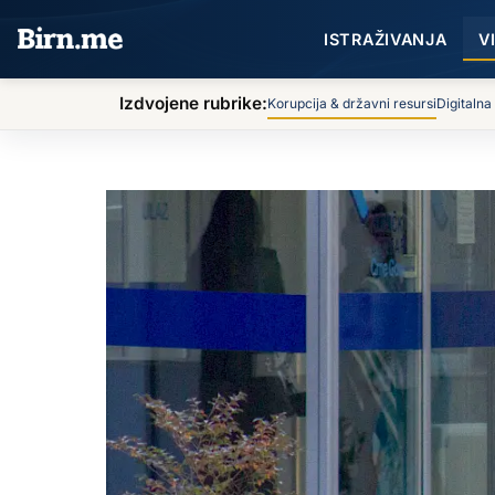
Preskoči na sadržaj
ISTRAŽIVANJA
V
Izdvojene rubrike:
Korupcija & državni resursi
Digitalna
BIRN
Vijesti
Komisije ne vide propuste u liječenju