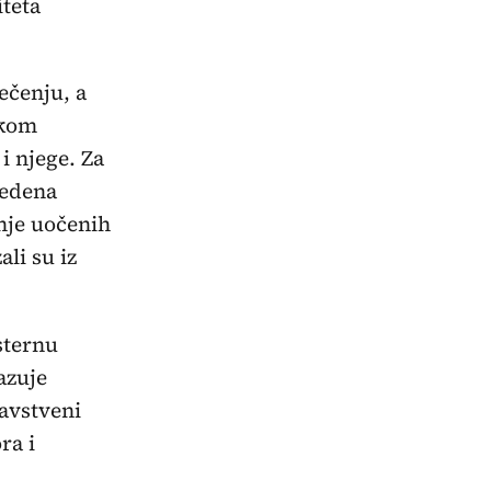
teta
ečenju, a
skom
i njege. Za
vedena
nje uočenih
ali su iz
sternu
azuje
ravstveni
ra i