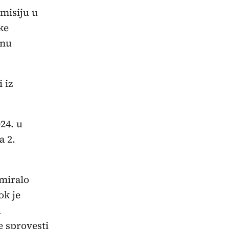
omisiju u
ke
dnu
 iz
24. u
a 2.
rmiralo
ok je
a
e sprovesti