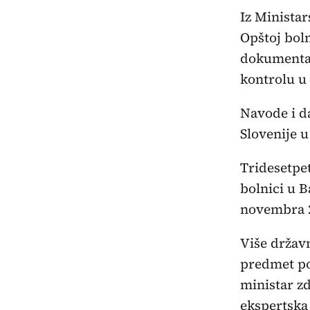
Iz Ministar
Opštoj boln
dokumentac
kontrolu u
Navode i da
Slovenije u
Tridesetpet
bolnici u B
novembra 2
Više držav
predmet po
ministar zd
ekspertska 