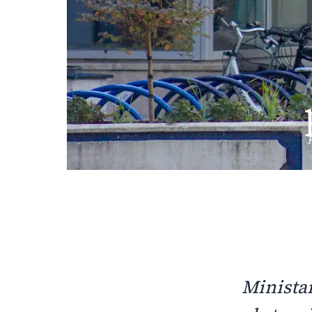
K
Minista