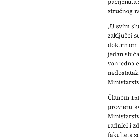
pacijenata
stručnog r
„U svim slu
zaključci s
doktrinom 
jedan sluča
vanredna e
nedostataka
Ministarst
Članom 151
provjeru k
Ministarstv
radnici i z
fakulteta 