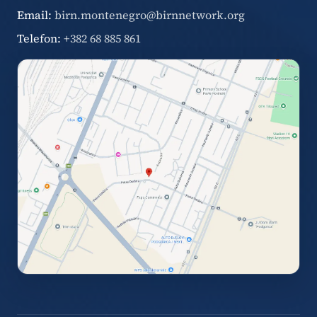
Email:
birn.montenegro@birnnetwork.org
Telefon:
+382 68 885 861