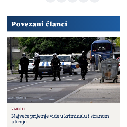
Povezani članci
VIJESTI
Najveće prijetnje vide u kriminalu i stranom
uticaju