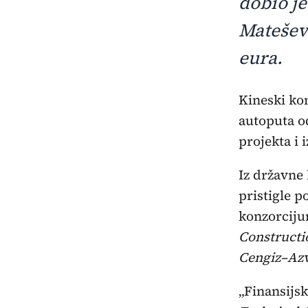
dobio je
Mateševa
eura.
Kineski k
autoputa o
projekta i 
Iz državne
pristigle p
konzorciju
Construct
Cengiz–Azv
„Finansijs