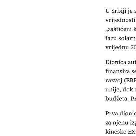
U Srbiji j
vrijednosti
„zaštićeni
fazu solarn
vrijednu 30
Dionica au
finansira s
razvoj (EB
unije, dok 
budžeta. Pr
Prva dionic
za njenu i
kineske EX