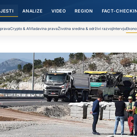
IJESTI
ANALIZE
VIDEO
REGION
FACT-CHECKI
 prava
Crypto & AI
Vladavina prava
Životna sredina & održivi razvoj
Intervju
Ekono