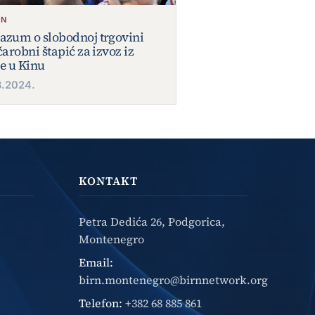
ON
azum o slobodnoj trgovini
čarobni štapić za izvoz iz
je u Kinu
8.2024.
KONTAKT
Petra Dedića 26, Podgorica,
Montenegro
Email:
birn.montenegro@birnnetwork.org
Telefon:
+382 68 885 861