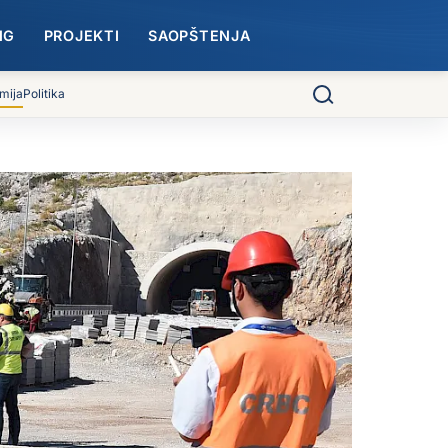
NG
PROJEKTI
SAOPŠTENJA
mija
Politika
Pretraga