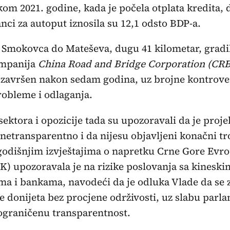
kom 2021. godine, kada je počela otplata kredita,
nci za autoput iznosila su 12,1 odsto BDP-a.
 Smokovca do Mateševa, dugu 41 kilometar, gradil
ompanija
China Road and Bridge Corporation (CR
e završen nakon sedam godina, uz brojne kontrove
robleme i odlaganja.
 sektora i opozicije tada su upozoravali da je proje
netransparentno i da nijesu objavljeni konačni tr
godišnjim izvještajima o napretku Crne Gore Evr
K) upozoravala je na rizike poslovanja sa kineski
a i bankama, navodeći da je odluka Vlade da se 
 donijeta bez procjene održivosti, uz slabu parl
 ograničenu transparentnost.