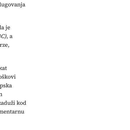
 dugovanja
a je
BC)
, a
rze,
kat
oškovi
opska
m
zaduži kod
amentarnu