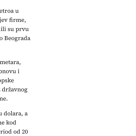
etroa u
jev firme,
ili su prvu
oko Beograda
ometara,
bnovu i
opske
iz državnog
ne.
u dolara, a
ne kod
riod od 20