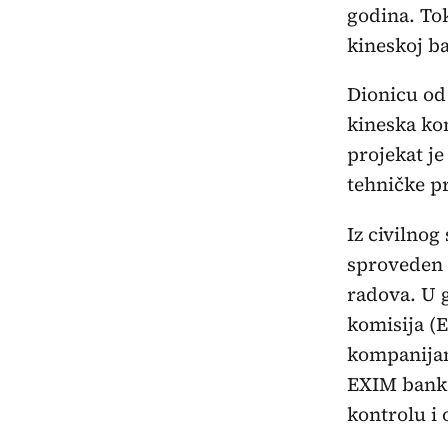
godina. To
kineskoj ba
Dionicu od
kineska k
projekat j
tehničke p
Iz civilnog
sproveden 
radova. U 
komisija (E
kompanijam
EXIM banke
kontrolu i