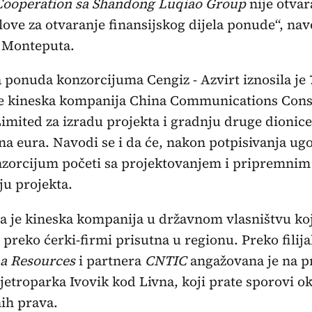
Cooperation sa Shandong Luqiao Group
nije otvar
love za otvaranje finansijskog dijela ponude“, nav
 Monteputa.
 ponuda konzorcijuma Cengiz - Azvirt iznosila je 
je kineska kompanija China Communications Cons
mited za izradu projekta i gradnju druge dionice 
na eura. Navodi se i da će, nakon potpisivanja ug
nzorcijum početi sa projektovanjem i pripremni
iju projekta.
 je kineska kompanija u državnom vlasništvu koj
i preko ćerki-firmi prisutna u regionu. Preko filija
a Resources
i partnera
CNTIC
angažovana je na p
jetroparka Ivovik kod Livna, koji prate sporovi ok
nih prava.