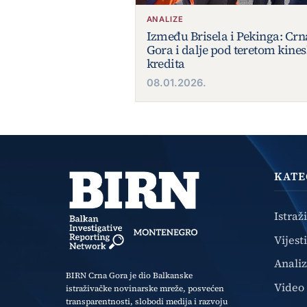
ANALIZE
Između Brisela i Pekinga: Crn
Gora i dalje pod teretom kine
kredita
08.01.2026.
KATE
Istraž
Vijesti
Anali
BIRN Crna Gora je dio Balkanske
Video
istraživačke novinarske mreže, posvećen
transparentnosti, slobodi medija i razvoju