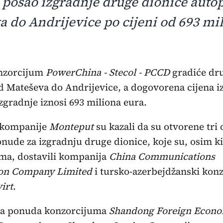
 posao izgradnje druge dionice auto
 do Andrijevice po cijeni od 693 mi
onzorcijum
PowerChina - Stecol - PCCD
gradiće dr
d Mateševa do Andrijevice, a dogovorena cijena i
izgradnje iznosi 693 miliona eura.
 kompanije
Monteput
su kazali da su otvorene tri 
onude za izgradnju druge dionice, koje su, osim k
ma, dostavili kompanija
China Communications
ion Company Limited
i tursko-azerbejdžanski kon
irt
.
ka ponuda konzorcijuma
Shandong Foreign Econo