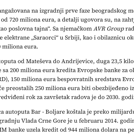
e angažovana na izgradnji prve faze beogradskog m
 od 720 miliona eura, a detalji ugovora su, na zaht
 kao poslovna tajna“. Sa njemačkom
AVR Group
rad
e elektrane „Saraorci“ u Srbiji, kao i obilaznicu 
 miliona eura.
toputa od Mateševa do Andrijevice, duga 23,5 kil
e sa 200 miliona eura kredita Evropske banke za o
RD), 150 miliona eura bespovratnih sredstava Evr
će preostalih 250 miliona eura biti obezbijeđeno 
edviđeni rok za završetak radova je do 2030. godi
a autoputa Bar - Boljare koštala je preko milijard
zgradnju Vlada Crne Gore je u februaru 2014. godi
IM banke uzela kredit od 944 miliona dolara na pe