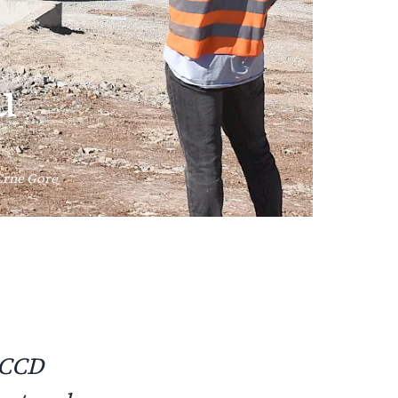
u
Crne Gore
PCCD