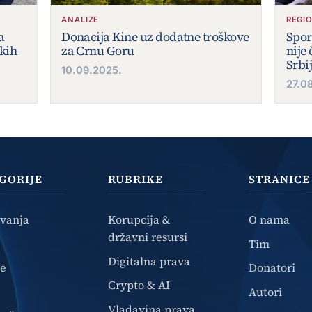
ANALIZE
REGI
a
Donacija Kine uz dodatne troškove
Spor
skih
za Crnu Goru
nije 
Srbi
10.09.2025.
27.0
GORIJE
RUBRIKE
STRANICE
ivanja
Korupcija &
O nama
državni resursi
Tim
Digitalna prava
ze
Donatori
Crypto & AI
Autori
Vladavina prava