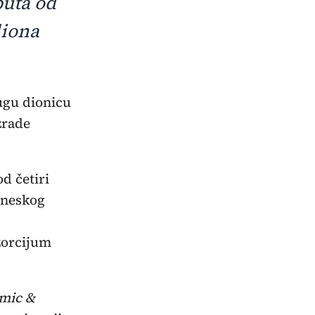
puta od
liona
ugu dionicu
zrade
od četiri
ineskog
zorcijum
mic &