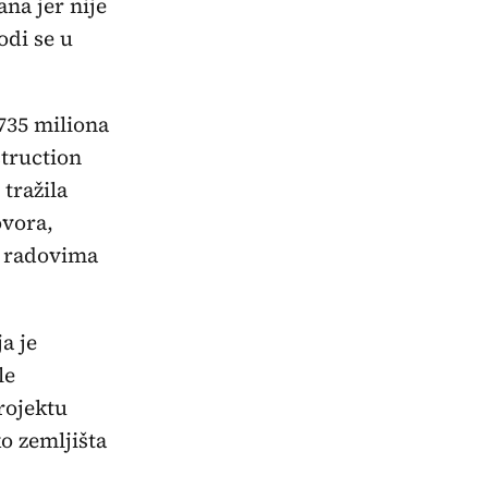
ana jer nije
odi se u
735 miliona
truction
tražila
ovora,
m radovima
a je
le
rojektu
o zemljišta