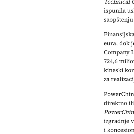
Technical 
ispunila us
saopštenju
Finansijska
eura, dok 
Company Li
724,6 milio
kineski ko
za realizac
PowerChina
direktno il
PowerChin
izgradnje v
i koncesio