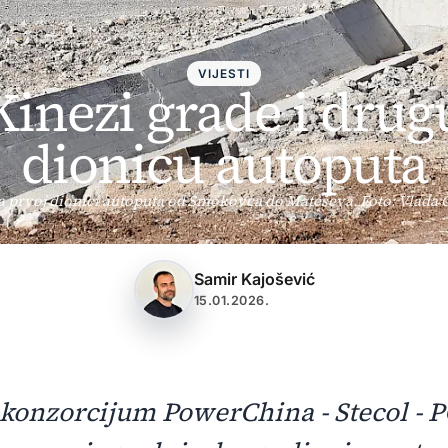
VIJESTI
Kinezi grade i drug
dionicu autoputa
a prvoj dionici autoputa od Smokovca do Mateševa. Foto: Vlada 
Samir Kajošević
15.01.2026.
 konzorcijum PowerChina - Stecol - 