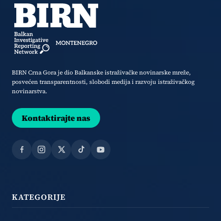
BIRN Crna Gora je dio Balkanske istraživačke novinarske mreže,
posvećen transparentnosti, slobodi medija i razvoju istraživačkog
novinarstva.
Kontaktirajte nas
Facebook
Instagram
X
TikTok
YouTube
KATEGORIJE