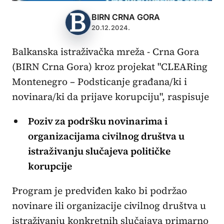
BIRN CRNA GORA
20.12.2024.
Balkanska istraživačka mreža - Crna Gora
(BIRN Crna Gora) kroz projekat "CLEARing
Montenegro – Podsticanje građana/ki i
novinara/ki da prijave korupciju", raspisuje
Poziv za podršku novinarima i
organizacijama civilnog društva u
istraživanju slučajeva političke
korupcije
Program je predviđen kako bi podržao
novinare ili organizacije civilnog društva u
istraživanju konkretnih slučajava primarno