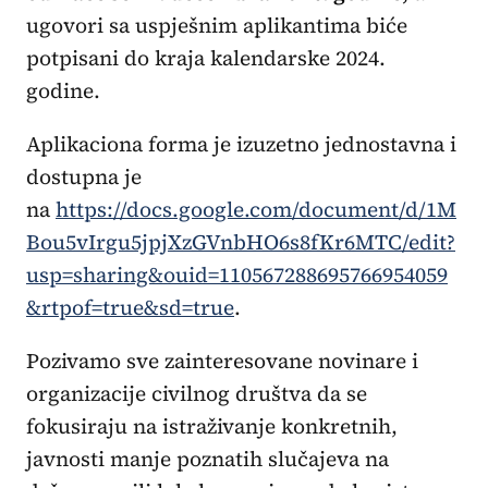
ugovori sa uspješnim aplikantima biće
potpisani do kraja kalendarske 2024.
godine.
Aplikaciona forma je izuzetno jednostavna i
dostupna je
na
https://docs.google.com/document/d/1M
Bou5vIrgu5jpjXzGVnbHO6s8fKr6MTC/edit?
usp=sharing&ouid=110567288695766954059
&rtpof=true&sd=true
.
Pozivamo sve zainteresovane novinare i
organizacije civilnog društva da se
fokusiraju na istraživanje konkretnih,
javnosti manje poznatih slučajeva na