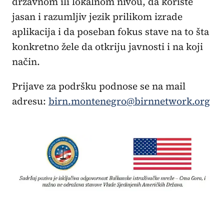
državnom ili lokalnom nivou, da koriste
jasan i razumljiv jezik prilikom izrade
aplikacija i da poseban fokus stave na to šta
konkretno žele da otkriju javnosti i na koji
način.
Prijave za podršku podnose se na mail
adresu:
birn.montenegro@birnnetwork.org