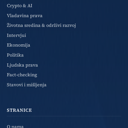
Crypto & AI
Vladavina prava
Životna sredina & održivi razvoj
Intervjui
Ekonomija
Politika
Ljudska prava
Fact-checking
Stavovi i mišljenja
STRANICE
O nama