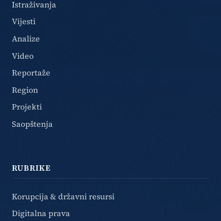
Istraživanja
Vijesti
Analize
Video
Reportaže
Region
Projekti
Saopštenja
RUBRIKE
Korupcija & državni resursi
Digitalna prava