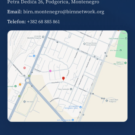
Petra Dedića 26, Podgorica, Montenegro
Email:
birn.montenegro@birnnetwork.org
Telefon:
+382 68 885 861