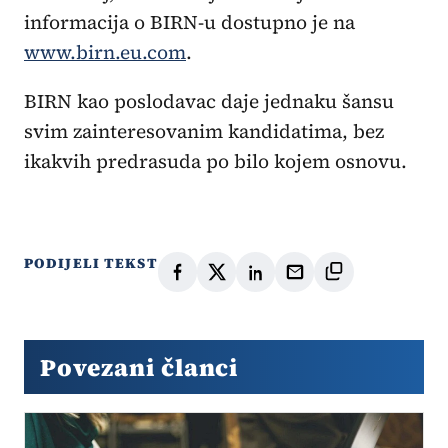
informacija o BIRN-u dostupno je na
www.birn.eu.com
.
BIRN kao poslodavac daje jednaku šansu
svim zainteresovanim kandidatima, bez
ikakvih predrasuda po bilo kojem osnovu.
PODIJELI TEKST
Povezani članci