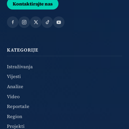
Kontaktirajte nas
Facebook
Instagram
X
TikTok
YouTube
KATEGORIJE
Istraživanja
Vijesti
Analize
Video
Reportaže
Region
Projekti