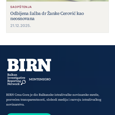
SAOPŠTENJA
Odbijena žalba dr Žanke Cerović kao
neosnovana
21.12.2025.
BIRN Crna Gora je dio Balkanske istraživačke novinarske mreže,
posvećen transparentnosti, slobodi medija i razvoju istraživačkog
novinarstva.