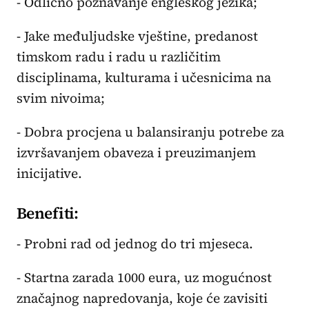
- Odlično poznavanje engleskog jezika;
- Jake međuljudske vještine, predanost
timskom radu i radu u različitim
disciplinama, kulturama i učesnicima na
svim nivoima;
- Dobra procjena u balansiranju potrebe za
izvršavanjem obaveza i preuzimanjem
inicijative.
Benefiti:
- Probni rad od jednog do tri mjeseca.
- Startna zarada 1000 eura, uz mogućnost
značajnog napredovanja, koje će zavisiti