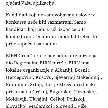
ojačati Vašu aplikaciju.
Kandidati koji ne zadovoljavaju uslove iz
konkursa neće biti razmatrani. Samo
kandidati koji uđu u uži izbor će biti
kontaktirani. Odabrani kandidat treba što
prije započeti sa radom.
BIRN Crna Gora je nevladina organizacija,
dio Regionalne BIRN mreže. BIRN ima
lokalne organizacije u Albaniji, Bosni i
Hercegovini, Kosovu, Sjevernoj Makedoniji,
Rumuniji i Srbiji, dok je Mreža urednički
prisutna i u Grčkoj, Bugarskoj, Hrvatskoj,
Moldaviji, Ukrajini, Češkoj, Poljskoj,
Slovačkoj, Mađarskoj i Sloveniji. Više