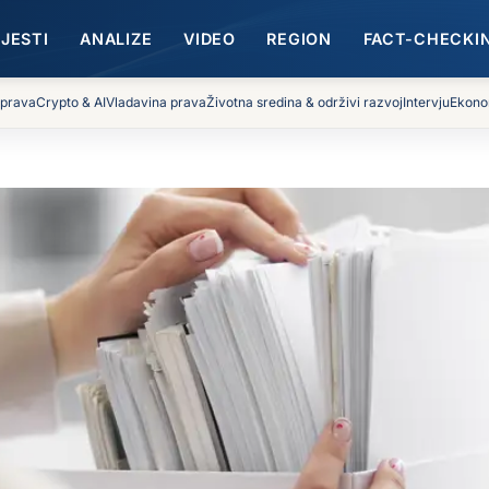
IJESTI
ANALIZE
VIDEO
REGION
FACT-CHECKI
 prava
Crypto & AI
Vladavina prava
Životna sredina & održivi razvoj
Intervju
Ekono