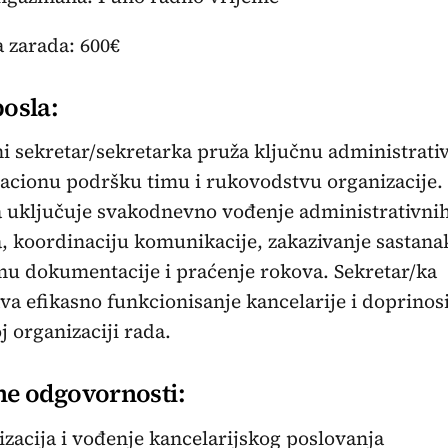
 zarada: 600€
posla:
i sekretar/sekretarka pruža ključnu administrati
acionu podršku timu i rukovodstvu organizacije.
a uključuje svakodnevno vođenje administrativni
, koordinaciju komunikacije, zakazivanje sastana
u dokumentacije i praćenje rokova. Sekretar/ka
va efikasno funkcionisanje kancelarije i doprinos
 organizaciji rada.
ne odgovornosti:
izacija i vođenje kancelarijskog poslovanja