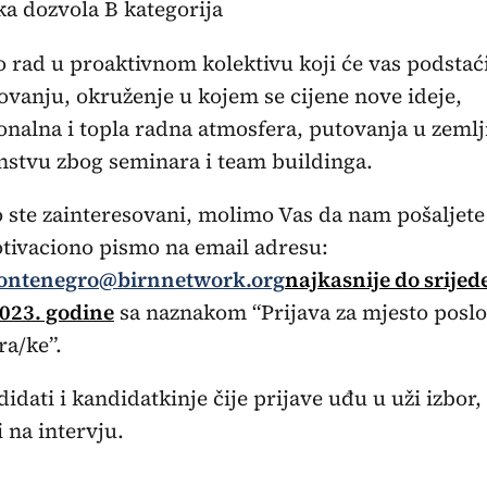
ka dozvola B kategorija
rad u proaktivnom kolektivu koji će vas podstać
vanju, okruženje u kojem se cijene nove ideje,
onalna i topla radna atmosfera, putovanja u zemlji
nstvu zbog seminara i team buildinga.
 ste zainteresovani, molimo Vas da nam pošaljete
tivaciono pismo na email adresu:
ontenegro@birnnetwork.org
najkasnije do srijed
023. godine
sa naznakom “Prijava za mjesto posl
ra/ke”.
didati i kandidatkinje čije prijave uđu u uži izbor,
 na intervju.