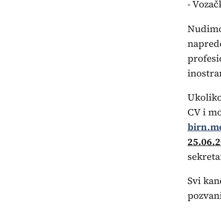
- Vozač
Nudimo 
napredo
profesi
inostra
Ukoliko
CV i mo
birn.m
25.06.2
sekreta
Svi kan
pozvani