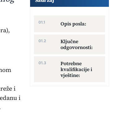
Sadržaj
Opis posla:
Ključne
odgovornosti:
Potrebne
čnom
kvalifikacije i
vještine:
reže i
redanu i
.