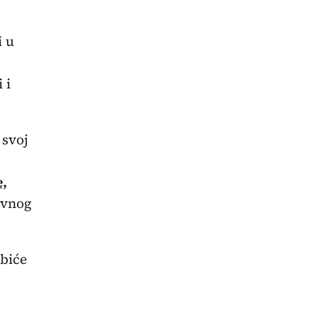
i u
 i
 svoj
e,
ovnog
 biće