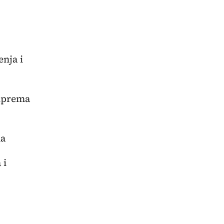
enja i
riprema
ma
 i