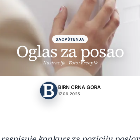
SAOPŠTENJA
Oglas za posao
Ilustracija., Foto: Freepik
BIRN CRNA GORA
17.06.2025.
raspisuje konkurs za poziciju poslo