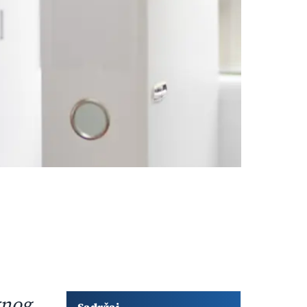
Dodatni sadržaj članka
vnog