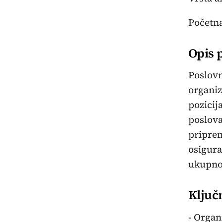
Početna
Opis 
Poslovn
organiz
pozicij
poslova
priprem
osigura
ukupnoj
Ključ
- Organ