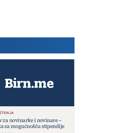
ŠTENJA
v za novinarke i novinare –
a sa mogućnošću stipendije