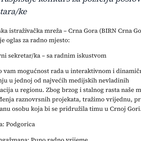
tara/ke
je oglas za radno mjesto:
vni sekretar/ka – sa radnim iskustvom
 vam mogućnost rada u interaktivnom i dinami
ju u jednoj od najvećih medijskih nevladinih
acija u regionu. Zbog brzog i stalnog rasta naše m
enja raznovrsnih projekata, tražimo vrijednu, p
anu osobu koja bi se pridružila timu u Crnoj Gori
a: Podgorica
angažmana: Puno radno vrijeme