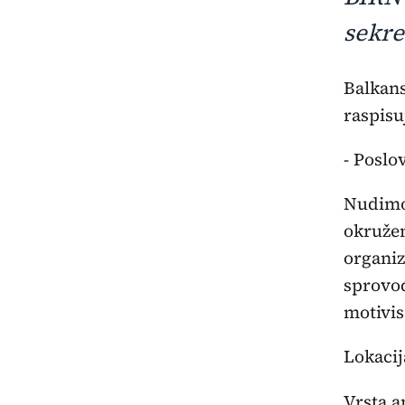
sekre
Balkanska istraživačka mreža – Crna Gora (BIRN Crna Gora),
raspisu
- Poslo
Nudimo
okružen
organiz
sprovođ
motivis
Lokacij
Vrsta 