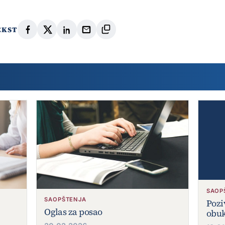
EKST
SAOP
SAOPŠTENJA
Pozi
Oglas za posao
obuk