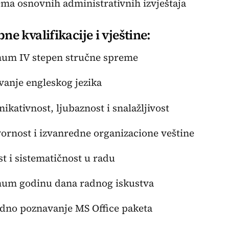
ema osnovnih administrativnih izvještaja
ne kvalifikacije i vještine:
mum IV stepen stručne spreme
vanje engleskog jezika
ikativnost, ljubaznost i snalažljivost
ornost i izvanredne organizacione veštine
st i sistematičnost u radu
mum godinu dana radnog iskustva
dno poznavanje MS Office paketa