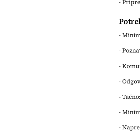
- Pripr
Potreb
- Mini
- Pozna
- Komun
- Odgov
- Tačno
- Mini
- Napre