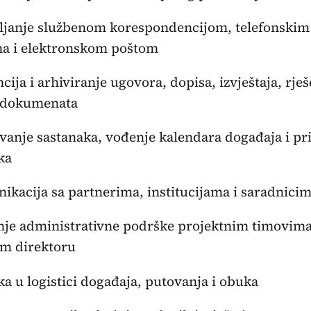
ljanje službenom korespondencijom, telefonskim
ma i elektronskom poštom
ncija i arhiviranje ugovora, dopisa, izvještaja, rješ
 dokumenata
ivanje sastanaka, vođenje kalendara događaja i p
ka
ikacija sa partnerima, institucijama i saradnici
nje administrativne podrške projektnim timovima
om direktoru
ka u logistici događaja, putovanja i obuka