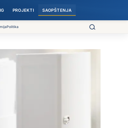
NG
PROJEKTI
SAOPŠTENJA
mija
Politika
Pretraga