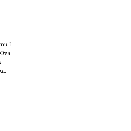
vnu i
 Ova
h
ka,
i