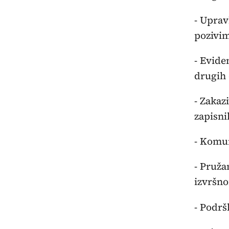
- Uprav
pozivi
- Evide
drugih
- Zakaz
zapisni
- Komun
- Pruža
izvršn
- Podrš