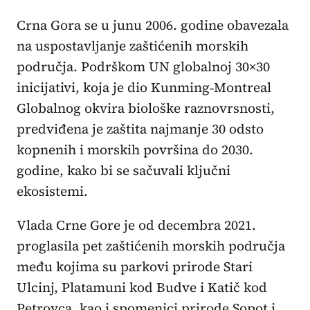
Crna Gora se u junu 2006. godine obavezala
na uspostavljanje zaštićenih morskih
područja. Podrškom UN globalnoj 30×30
inicijativi, koja je dio Kunming‑Montreal
Globalnog okvira biološke raznovrsnosti,
predviđena je zaštita najmanje 30 odsto
kopnenih i morskih površina do 2030.
godine, kako bi se sačuvali ključni
ekosistemi.
Vlada Crne Gore je od decembra 2021.
proglasila pet zaštićenih morskih područja
među kojima su parkovi prirode Stari
Ulcinj, Platamuni kod Budve i Katič kod
Petrovca, kao i spomenici prirode Sopot i