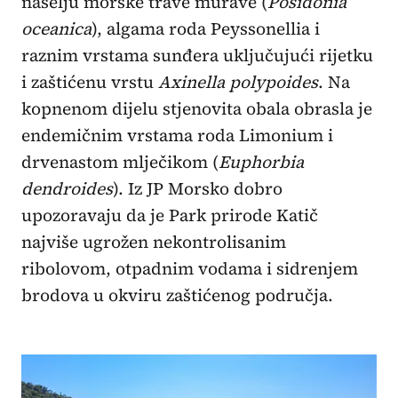
naselju morske trave murave (
Posidonia
oceanica
), algama roda Peyssonellia i
raznim vrstama sunđera uključujući rijetku
i zaštićenu vrstu
Axinella polypoides
. Na
kopnenom dijelu stjenovita obala obrasla je
endemičnim vrstama roda Limonium i
drvenastom mlječikom (
Euphorbia
dendroides
). Iz JP Morsko dobro
upozoravaju da je Park prirode Katič
najviše ugrožen nekontrolisanim
ribolovom, otpadnim vodama i sidrenjem
brodova u okviru zaštićenog područja.