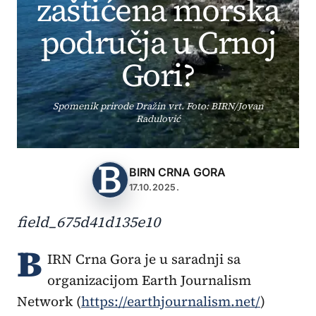
zaštićena morska
područja u Crnoj
Gori?
Spomenik prirode Dražin vrt. Foto: BIRN/Jovan
Radulović
BIRN CRNA GORA
17.10.2025.
field_675d41d135e10
B
IRN Crna Gora je u saradnji sa
organizacijom Earth Journalism
Network (
https://earthjournalism.net/
)