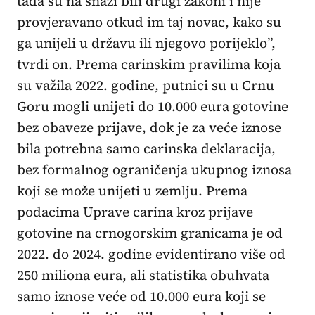
tada su na snazi bili drugi zakoni i nije
provjeravano otkud im taj novac, kako su
ga unijeli u državu ili njegovo porijeklo”,
tvrdi on. Prema carinskim pravilima koja
su važila 2022. godine, putnici su u Crnu
Goru mogli unijeti do 10.000 eura gotovine
bez obaveze prijave, dok je za veće iznose
bila potrebna samo carinska deklaracija,
bez formalnog ograničenja ukupnog iznosa
koji se može unijeti u zemlju. Prema
podacima Uprave carina kroz prijave
gotovine na crnogorskim granicama je od
2022. do 2024. godine evidentirano više od
250 miliona eura, ali statistika obuhvata
samo iznose veće od 10.000 eura koji se