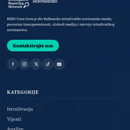
BIRN Crna Gora je dio Balkanske istraživačke novinarske mreže,
posvećen transparentnosti, slobodi medija i razvoju istraživačkog
novinarstva.
Kontaktirajte nas
Facebook
Instagram
X
TikTok
YouTube
KATEGORIJE
Istraživanja
Vijesti
Analize