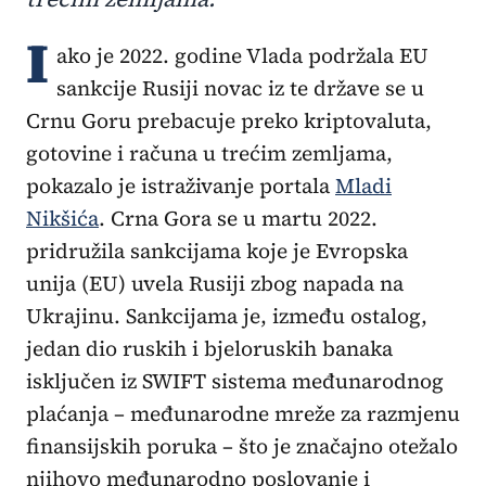
I
ako je 2022. godine Vlada podržala EU
sankcije Rusiji novac iz te države se u
Crnu Goru prebacuje preko kriptovaluta,
gotovine i računa u trećim zemljama,
pokazalo je istraživanje portala
Mladi
Nikšića
. Crna Gora se u martu 2022.
pridružila sankcijama koje je Evropska
unija (EU) uvela Rusiji zbog napada na
Ukrajinu. Sankcijama je, između ostalog,
jedan dio ruskih i bjeloruskih banaka
isključen iz SWIFT sistema međunarodnog
plaćanja – međunarodne mreže za razmjenu
finansijskih poruka – što je značajno otežalo
njihovo međunarodno poslovanje i