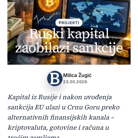
PROJEKTI
Ruski kapital
zaobilazi sankcije
Milica Žugić
23.03.2026.
Kapital iz Rusije i nakon uvođenja
sankcija EU ulazi u Crnu Goru preko
alternativnih finansijskih kanala –
kriptovaluta, gotovine i računa u
trećim zemljama.