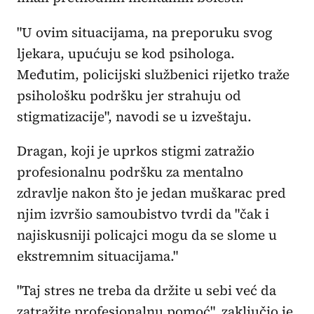
"U ovim situacijama, na preporuku svog
ljekara, upućuju se kod psihologa.
Međutim, policijski službenici rijetko traže
psihološku podršku jer strahuju od
stigmatizacije", navodi se u izveštaju.
Dragan, koji je uprkos stigmi zatražio
profesionalnu podršku za mentalno
zdravlje nakon što je jedan muškarac pred
njim izvršio samoubistvo tvrdi da "čak i
najiskusniji policajci mogu da se slome u
ekstremnim situacijama."
"Taj stres ne treba da držite u sebi već da
zatražite profesionalnu pomoć", zaključio je