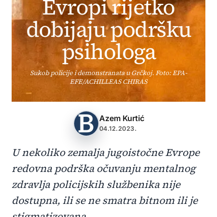
Evropi rijetko
dobijaju podršku
psihologa
Sukob policije i demonstranata u Grčkoj. Foto: EPA-
EFE/ACHILLEAS CHIRAS
Azem Kurtić
04.12.2023.
U nekoliko zemalja jugoistočne Evrope
redovna podrška očuvanju mentalnog
zdravlja policijskih službenika nije
dostupna, ili se ne smatra bitnom ili je
stigmatizovana.