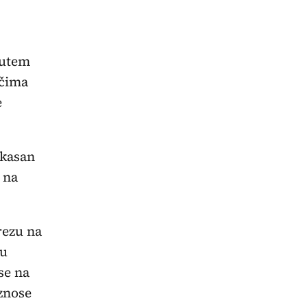
putem
ačima
e
ikasan
 na
rezu na
 u
se na
iznose