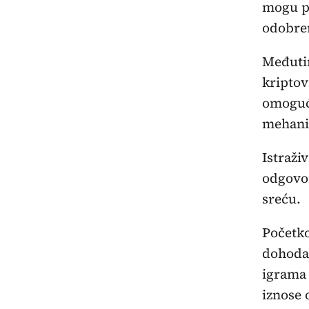
mogu pr
odobren
Međutim
kriptov
omoguća
mehani
Istraži
odgovor
sreću.
Početko
dohodak
igrama 
iznose 