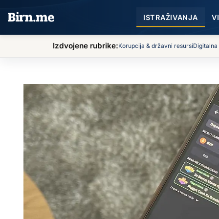
Preskoči na sadržaj
ISTRAŽIVANJA
V
Izdvojene rubrike:
Korupcija & državni resursi
Digitalna
BIRN
Istraživanja
Kriptokazina van kontrole u Crnoj Gori