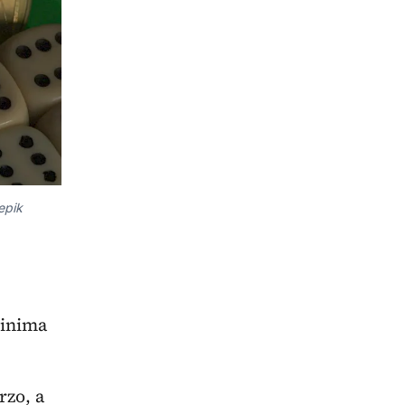
epik
zinima
rzo, a