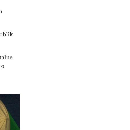
h
 oblik
talne
 o