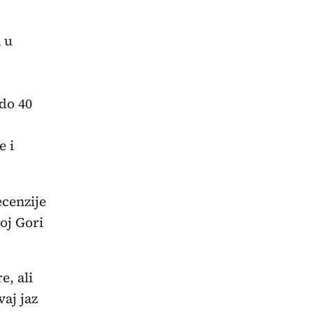
 u
 do 40
e i
ecenzije
oj Gori
e, ali
vaj jaz