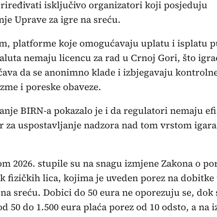
iređivati isključivo organizatori koji posjeduju
je Uprave za igre na sreću.
, platforme koje omogućavaju uplatu i isplatu 
aluta nemaju licencu za rad u Crnoj Gori, što igr
va da se anonimno klade i izbjegavaju kontroln
zme i poreske obaveze.
vanje BIRN-a pokazalo je i da regulatori nemaju ef
 za uspostavljanje nadzora nad tom vrstom igara
m 2026. stupile su na snagu izmjene Zakona o po
 fizičkih lica, kojima je uveden porez na dobitke
na sreću. Dobici do 50 eura ne oporezuju se, dok 
od 50 do 1.500 eura plaća porez od 10 odsto, a na 