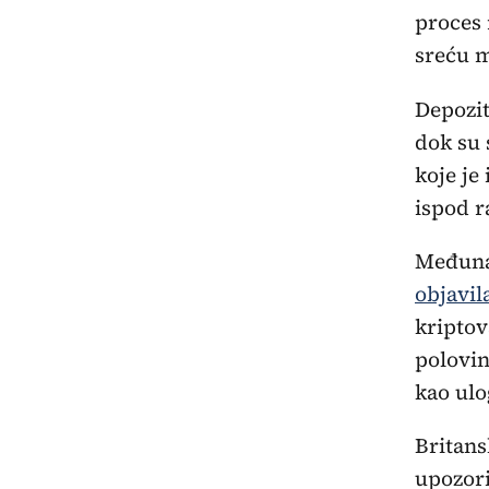
proces 
sreću m
Depozit
dok su 
koje je
ispod r
Međunar
objavil
kriptov
polovin
kao ulo
Britans
upozori