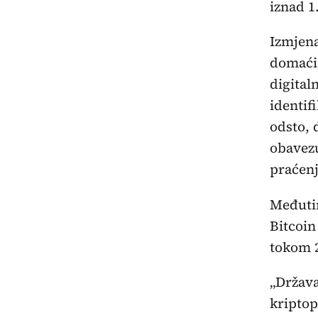
iznad 1
Izmjena
domaćim
digita
identif
odsto, 
obavezu
praćenj
Međuti
Bitcoin
tokom 2
„Država
kriptop