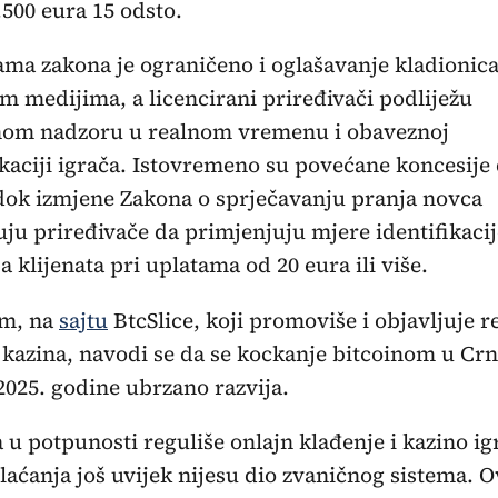
.500 eura 15 odsto.
ma zakona je ograničeno i oglašavanje kladionica
 medijima, a licencirani priređivači podliježu
lnom nadzoru u realnom vremenu i obaveznoj
ikaciji igrača. Istovremeno su povećane koncesije
dok izmjene Zakona o sprječavanju pranja novca
ju priređivače da primjenjuju mjere identifikacij
a klijenata pri uplatama od 20 eura ili više.
m, na
sajtu
BtcSlice, koji promoviše i objavljuje r
 kazina, navodi se da se kockanje bitcoinom u Crn
025. godine ubrzano razvija.
 u potpunosti reguliše onlajn klađenje i kazino igr
laćanja još uvijek nijesu dio zvaničnog sistema. O