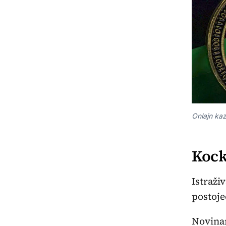
Onlajn ka
Kock
Istraži
postoje
Novinar