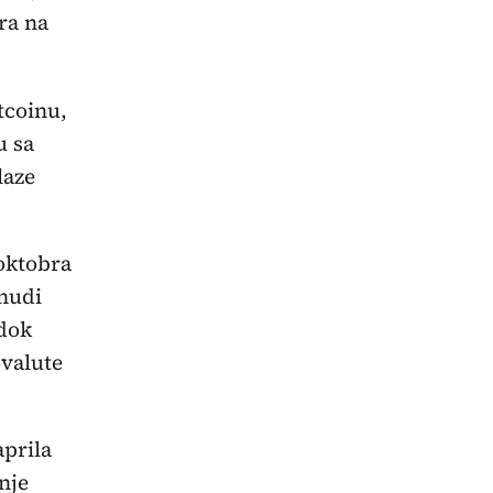
ra na
tcoinu,
u sa
laze
oktobra
 nudi
 dok
ovalute
aprila
nje