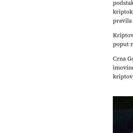
podsta
kriptok
pravila
Kriptov
poput n
Crna Go
imovine
kriptov