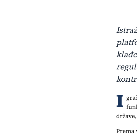
Istra
plat
klađe
regul
kontr
I
gra
fun
države,
Prema v