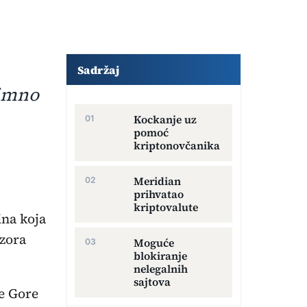
Dodatni sadržaj članka
Sadržaj
nimno
Kockanje uz
pomoć
kriptonovčanika
Meridian
prihvatao
kriptovalute
ina koja
zora
Moguće
blokiranje
nelegalnih
sajtova
ne Gore