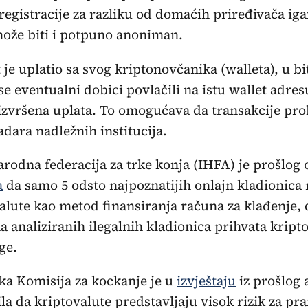
registracije za razliku od domaćih priređivača iga
ože biti i potpuno anoniman.
 je uplatio sa svog kriptonovčanika (walleta), u bi
se eventualni dobici povlačili na istu wallet adres
 izvršena uplata. To omogućava da transakcije pro
adara nadležnih institucija.
odna federacija za trke konja (IHFA) je prošlog 
a
da samo 5 odsto najpoznatijih onlajn kladionica
alute kao metod finansiranja računa za klađenje,
a analiziranih ilegalnih kladionica prihvata kript
ge.
ka Komisija za kockanje je u
izvještaju
iz prošlog 
la da kriptovalute predstavljaju visok rizik za pra