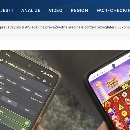
IJESTI
ANALIZE
VIDEO
REGION
FACT-CHECKI
 prava
Crypto & AI
Vladavina prava
Životna sredina & održivi razvoj
Intervju
Ekono