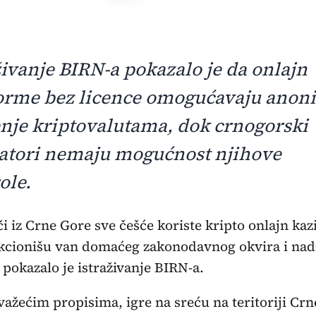
živanje BIRN-a pokazalo je da onlajn
forme bez licence omogućavaju ano
nje kriptovalutama, dok crnogorski
atori nemaju mogućnost njihove
ole.
či iz Crne Gore sve češće koriste kripto onlajn kaz
kcionišu van domaćeg zakonodavnog okvira i nad
 pokazalo je istraživanje BIRN-a.
ažećim propisima, igre na sreću na teritoriji Cr