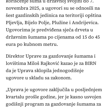
korišćenje šuma u državnoj svojini do 7.
novembra 2025, a ugovori su se odnosili na
šest gazdinskih jedinica na teritoriji opština
Pljevlja, Bijelo Polje, Plužine i Andrijevica.
Ugovorima je predviđena sječa drveta u
državnim šumama po cijenama od 15 do 45
eura po kubnom metru.
Direktor Uprave za gazdovanje šumama i
lovištima Miloš Rajković kazao je za BIRN
da je Uprava sklopila jednogodišnje
ugovore u skladu sa zakonom.
„Uprava je ugovore zaključila u posljednjem
kvartalu prošle godine, jer je kasno usvojen
godišnji program za gazdovanje šumama za