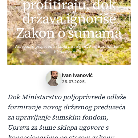
profitiraju, dok
država ignoriše
Zakon o šumama
Nelegalno posječena stabla na Jelovici kod Berana. Foto:
Vlada Crne Gore
Ivan Ivanović
25.07.2025.
Dok Ministarstvo poljoprivrede odlaže
formiranje novog državnog preduzeća
za upravljanje šumskim fondom,
Uprava za šume sklapa ugovore s
koncesionarima po starom zakonu.