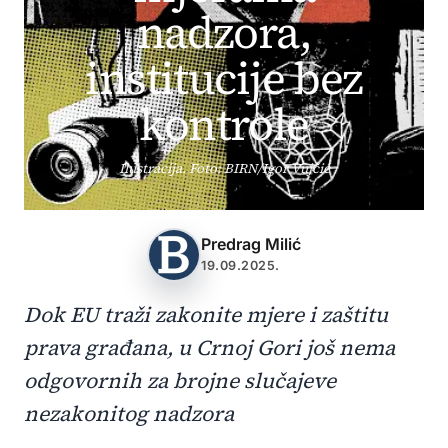
nadzora,
institucije bez
kontrole
Ilustracija. Foto: BIRN/Igor Vujčić
Predrag Milić
19.09.2025.
Dok EU traži zakonite mjere i zaštitu
prava građana, u Crnoj Gori još nema
odgovornih za brojne slučajeve
nezakonitog nadzora