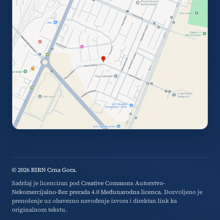
© 2026 BIRN Crna Gora.
Sadržaj je licenciran pod
Creative Commons Autorstvo-
Nekomercijalno-Bez prerada 4.0 Međunarodna licenca
. Dozvoljeno je
prenošenje uz obavezno navođenje izvora i direktan link ka
originalnom tekstu.