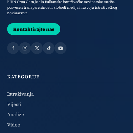
BIRN Crna Gora je dio Balkanske istraživačke novinarske mreže,
posvećen transparentnosti, slobodi medija i razvoju istraživačkog
novinarstva.
Kontaktirajte nas
Facebook
Instagram
X
TikTok
YouTube
KATEGORIJE
Istraživanja
Vijesti
Analize
Video