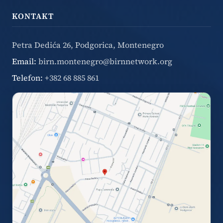
KONTAKT
Petra Dedića 26, Podgorica, Montenegro
Email:
birn.montenegro@birnnetwork.org
Telefon:
+382 68 885 861