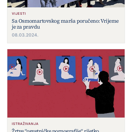
VIJESTI
Sa Osmomartovskog marša poručeno: Vrijeme
je za pravdu
08.03.2024.
ISTRAŽIVANJA
Žrtve “osvetničke pornografije“ rijetko