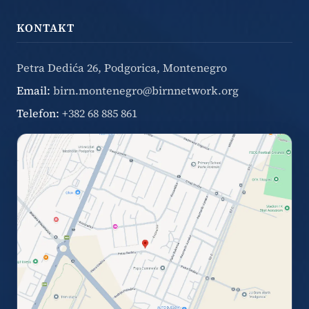
KONTAKT
Petra Dedića 26, Podgorica, Montenegro
Email:
birn.montenegro@birnnetwork.org
Telefon:
+382 68 885 861