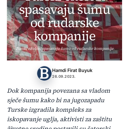
spasavaju šumu
od rudarske
kompanije
Turski ekolozi spasavaju šumu od rudarske kompanije
Hamdi Firat Buyuk
26.09.2023.
Dok kompanija povezana sa vladom
sječe šumu kako bi na jugozapadu
Turske izgradila kompleks za
iskopavanje uglja, aktivisti za zaštitu
životne sredine postavili su šatorski