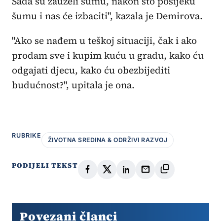
Sada su zauzeli šumu, nakon što posijeku
šumu i nas će izbaciti", kazala je Demirova.
"Ako se nađem u teškoj situaciji, čak i ako
prodam sve i kupim kuću u gradu, kako ću
odgajati djecu, kako ću obezbijediti
budućnost?", upitala je ona.
RUBRIKE
ŽIVOTNA SREDINA & ODRŽIVI RAZVOJ
PODIJELI TEKST
Povezani članci