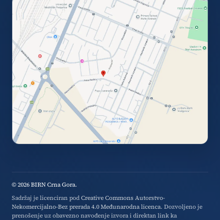
© 2026 BIRN Crna Gora.
Sadržaj je licenciran pod
Creative Commons Autorstvo-
Nekomercijalno-Bez prerada 4.0 Međunarodna licenca
. Dozvoljeno je
prenošenje uz obavezno navođenje izvora i direktan link ka