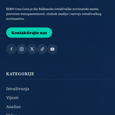
BIRN Crna Gora je dio Balkanske istraživačke novinarske mreže,
posvećen transparentnosti, slobodi medija i razvoju istraživačkog
novinarstva.
Kontaktirajte nas
Facebook
Instagram
X
TikTok
YouTube
KATEGORIJE
Istraživanja
Vijesti
Analize