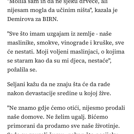
"Molila sam ih da ne sjeku drveće, ali
nijesam mogla da učinim ništa", kazala je
Demirova za BIRN.
"Sve što imam uzgajam iz zemlje - naše
maslinike, smokve, vinograde i kruške, sve
će nestati. Moji voljeni maslinjaci, o kojima
se staram kao da su mi djeca, nestaće",
požalila se.
Seljani kažu da ne znaju šta će da rade
nakon devastacije sredine u kojoj žive.
"Ne znamo gdje ćemo otići, nijesmo prodali
naše domove. Ne želim ugalj. Bićemo
primorani da prodamo sve naše životinje.